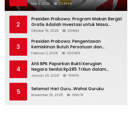
Mei 3, 2025
224694
Presiden Prabowo: Program Makan Bergizi
2
Gratis Adalah Investasi untuk Masa
Depan Bangsa
Oktober 16, 2025
210892
Presiden Prabowo: Pengentasan
3
Kemiskinan Butuh Persatuan dan
Kepemimpinan yang Bertanggung Jawab
Februari 2, 2026
200469
Ahli BPK Paparkan Bukti Kerugian
4
Negara Senilai Rp285 Triliun dalam
Persidangan Korupsi PT Pertamina
Januari 29, 2026
199816
Selamat Hari Guru…Wahai Guruku
5
November 25, 2025
199678