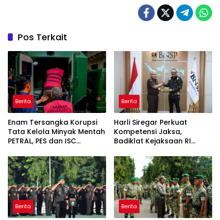
Pos Terkait
Berita
Berita
Enam Tersangka Korupsi
Harli Siregar Perkuat
Tata Kelola Minyak Mentah
Kompetensi Jaksa,
PETRAL, PES dan ISC
Badiklat Kejaksaan RI
Diserahkan ke Penuntut
Gandeng BNSP Wujudkan
Umum
Sertifikasi Profesional
Berita
Berita