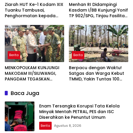
Ziarah HUT Ke-1 Kodam XIX
Menhan RI Didampingi
Tuanku Tambusai,
Kasdam I/BB Kunjungi Yonif
Penghormatan kepada
TP 902/SPG, Tinjau Fasilitas
Pahlawan Berlangsung
dan Beri Motivasi Prajurit
Khidmat
Berita
Berita
MENKOPOLKAM KUNJUNGI
Berpacu dengan Waktu!
MAKODAM III/SILIWANGI,
Satgas dan Warga Kebut
PANGDAM TEGASKAN
TMMD, Yakin Tuntas 100
KOMITMEN PERKUAT SINERGI
Persen Sebelum Penutupan
MENJAGA STABILITAS
Baca Juga
NASIONAL
Enam Tersangka Korupsi Tata Kelola
Minyak Mentah PETRAL, PES dan ISC
Diserahkan ke Penuntut Umum
Berita
Agustus 8, 2026