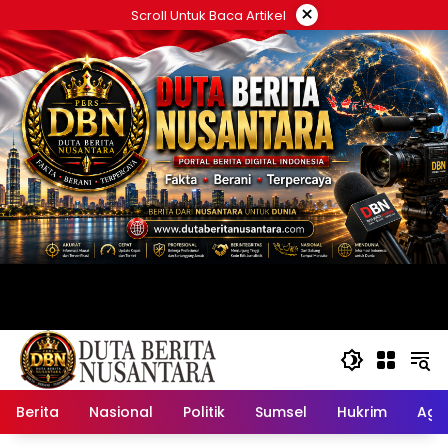
Langsung
×
Scroll Untuk Baca Artikel
ke
konten
Berita
Nasional
Politik
Sumsel
Hukrim
Ag