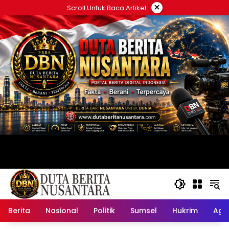
Langsung
×
Scroll Untuk Baca Artikel
ke
konten
Berita
Nasional
Politik
Sumsel
Hukrim
Ag