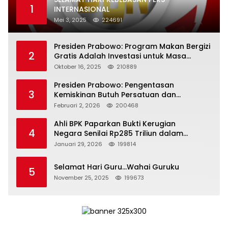
1
INTERNASIONAL
Mei 3, 2025
224691
Presiden Prabowo: Program Makan Bergizi
2
Gratis Adalah Investasi untuk Masa
Depan Bangsa
Oktober 16, 2025
210889
Presiden Prabowo: Pengentasan
3
Kemiskinan Butuh Persatuan dan
Kepemimpinan yang Bertanggung Jawab
Februari 2, 2026
200468
Ahli BPK Paparkan Bukti Kerugian
4
Negara Senilai Rp285 Triliun dalam
Persidangan Korupsi PT Pertamina
Januari 29, 2026
199814
Selamat Hari Guru…Wahai Guruku
5
November 25, 2025
199673