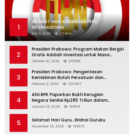
SELAMAT HARI KEBEBASAN PERS
1
INTERNASIONAL
Mei 3, 2025
224691
Presiden Prabowo: Program Makan Bergizi
2
Gratis Adalah Investasi untuk Masa
Depan Bangsa
Oktober 16, 2025
210888
Presiden Prabowo: Pengentasan
3
Kemiskinan Butuh Persatuan dan
Kepemimpinan yang Bertanggung Jawab
Februari 2, 2026
200467
Ahli BPK Paparkan Bukti Kerugian
4
Negara Senilai Rp285 Triliun dalam
Persidangan Korupsi PT Pertamina
Januari 29, 2026
199814
Selamat Hari Guru…Wahai Guruku
5
November 25, 2025
199673