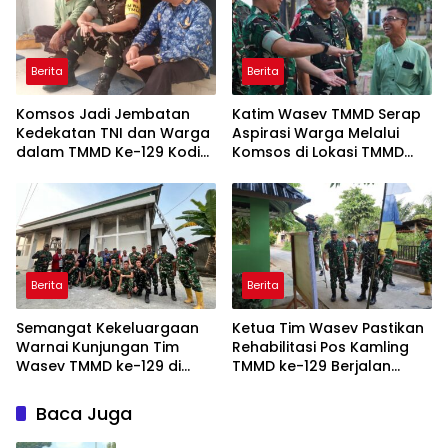
Berita
Berita
Komsos Jadi Jembatan
Katim Wasev TMMD Serap
Kedekatan TNI dan Warga
Aspirasi Warga Melalui
dalam TMMD Ke-129 Kodim
Komsos di Lokasi TMMD
0418/Palembang
Kodim 0418/Palembang
Berita
Berita
Semangat Kekeluargaan
Ketua Tim Wasev Pastikan
Warnai Kunjungan Tim
Rehabilitasi Pos Kamling
Wasev TMMD ke-129 di
TMMD ke-129 Berjalan
Talang Jambe
Sesuai Target
Baca Juga