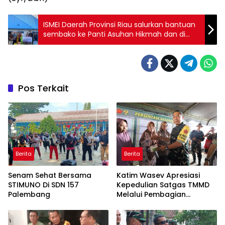
ISMEI Daerah Provinsi Riau salurkan bantuan
sembako ke Panti Asuhan Hikmah dan di
beberapa titik posko banjir di Rumbai, Kota
Pekanbaru.
Pos Terkait
Berita
Berita
Senam Sehat Bersama
Katim Wasev Apresiasi
STIMUNO Di SDN 157
Kepedulian Satgas TMMD
Palembang
Melalui Pembagian
Sembako