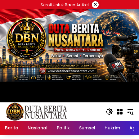
Langsung
×
Scroll Untuk Baca Artikel
ke
konten
Berita
Nasional
Politik
Sumsel
Hukrim
Ag