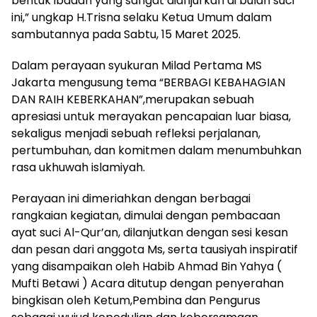
bentuk ibadah yang sangat dianjurkan di bulan suci
ini,” ungkap H.Trisna selaku Ketua Umum dalam
sambutannya pada Sabtu, 15 Maret 2025.
Dalam perayaan syukuran Milad Pertama MS
Jakarta mengusung tema “BERBAGI KEBAHAGIAN
DAN RAIH KEBERKAHAN”,merupakan sebuah
apresiasi untuk merayakan pencapaian luar biasa,
sekaligus menjadi sebuah refleksi perjalanan,
pertumbuhan, dan komitmen dalam menumbuhkan
rasa ukhuwah islamiyah.
Perayaan ini dimeriahkan dengan berbagai
rangkaian kegiatan, dimulai dengan pembacaan
ayat suci Al-Qur’an, dilanjutkan dengan sesi kesan
dan pesan dari anggota Ms, serta tausiyah inspiratif
yang disampaikan oleh Habib Ahmad Bin Yahya (
Mufti Betawi ) Acara ditutup dengan penyerahan
bingkisan oleh Ketum,Pembina dan Pengurus