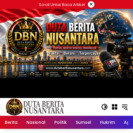
Langsung
×
Scroll Untuk Baca Artikel
ke
konten
Berita
Nasional
Politik
Sumsel
Hukrim
Ag