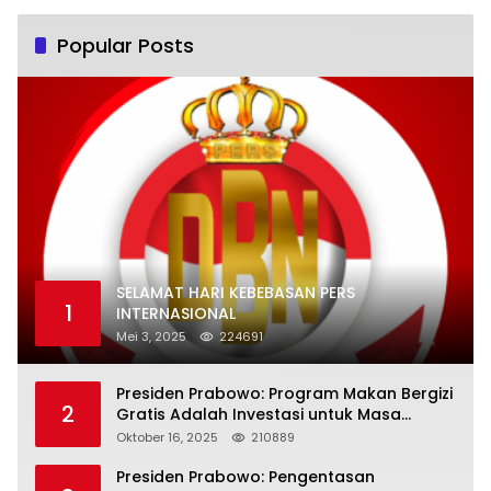
Popular Posts
SELAMAT HARI KEBEBASAN PERS
1
INTERNASIONAL
Mei 3, 2025
224691
Presiden Prabowo: Program Makan Bergizi
2
Gratis Adalah Investasi untuk Masa
Depan Bangsa
Oktober 16, 2025
210889
Presiden Prabowo: Pengentasan