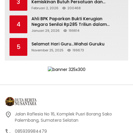
3
Kemiskinan Butuh Persatuan dan
Kepemimpinan yang Bertanggung Jawab
Februari 2, 2026
200468
Ahli BPK Paparkan Bukti Kerugian
4
Negara Senilai Rp285 Triliun dalam
Persidangan Korupsi PT Pertamina
Januari 29, 2026
199814
Selamat Hari Guru…Wahai Guruku
5
November 25, 2025
199673
Jalan Raflesia No 16, Komplek Pusri Borang Sako
Palembang, Sumatera Selatan
085939984479