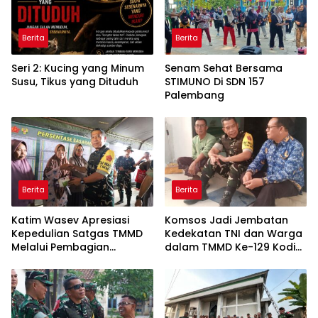
Berita
Berita
Seri 2: Kucing yang Minum
Senam Sehat Bersama
Susu, Tikus yang Dituduh
STIMUNO Di SDN 157
Palembang
Berita
Berita
Katim Wasev Apresiasi
Komsos Jadi Jembatan
Kepedulian Satgas TMMD
Kedekatan TNI dan Warga
Melalui Pembagian
dalam TMMD Ke-129 Kodim
Sembako
0418/Palembang