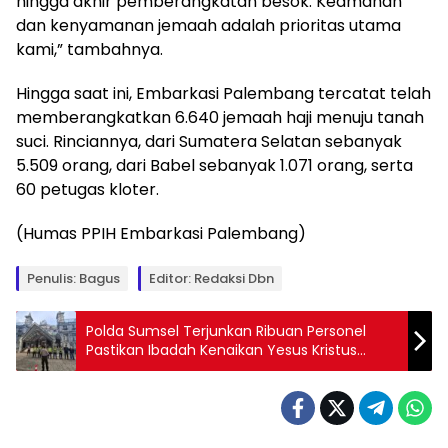
hingga akhir pemberangkatan besok. Keamanan
dan kenyamanan jemaah adalah prioritas utama
kami,” tambahnya.
Hingga saat ini, Embarkasi Palembang tercatat telah
memberangkatkan 6.640 jemaah haji menuju tanah
suci. Rinciannya, dari Sumatera Selatan sebanyak
5.509 orang, dari Babel sebanyak 1.071 orang, serta
60 petugas kloter.
(Humas PPIH Embarkasi Palembang)
Penulis: Bagus
Editor: Redaksi Dbn
Polda Sumsel Terjunkan Ribuan Personel
Pastikan Ibadah Kenaikan Yesus Kristus
Berjalan Kondusif