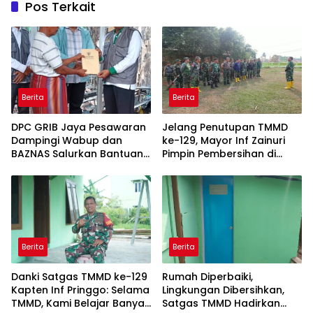
Pos Terkait
Berita
Berita
DPC GRIB Jaya Pesawaran
Jelang Penutupan TMMD
Dampingi Wabup dan
ke-129, Mayor Inf Zainuri
BAZNAS Salurkan Bantuan
Pimpin Pembersihan di
Korban Kebakaran di Way
Talang Jambe
Harong
Berita
Berita
Danki Satgas TMMD ke-129
Rumah Diperbaiki,
Kapten Inf Pringgo: Selama
Lingkungan Dibersihkan,
TMMD, Kami Belajar Banyak
Satgas TMMD Hadirkan