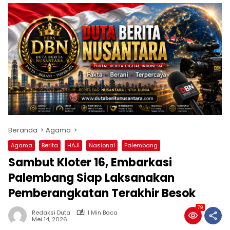
Beranda
Agama
Agama
Berita
HAJI
Nasional
Palembang
Sambut Kloter 16, Embarkasi
Palembang Siap Laksanakan
Pemberangkatan Terakhir Besok
79
Redaksi Duta
1 Min Baca
Mei 14, 2026