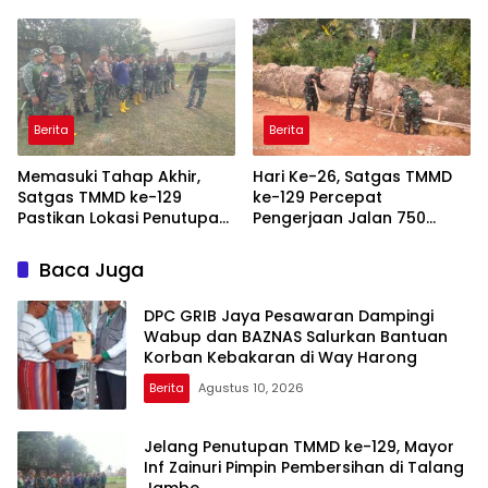
dari Masyarakat
Kenyamanan untuk Pak
Karyo
Berita
Berita
Memasuki Tahap Akhir,
Hari Ke-26, Satgas TMMD
Satgas TMMD ke-129
ke-129 Percepat
Pastikan Lokasi Penutupan
Pengerjaan Jalan 750
Bersih dan Siap
Meter di Talang Jambe
Baca Juga
DPC GRIB Jaya Pesawaran Dampingi
Wabup dan BAZNAS Salurkan Bantuan
Korban Kebakaran di Way Harong
Berita
Agustus 10, 2026
Jelang Penutupan TMMD ke-129, Mayor
Inf Zainuri Pimpin Pembersihan di Talang