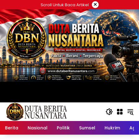
Langsung
×
Scroll Untuk Baca Artikel
ke
konten
Berita
Nasional
Politik
Sumsel
Hukrim
Ag