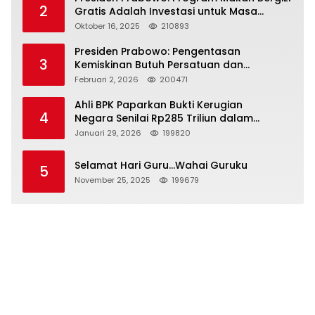
2
Gratis Adalah Investasi untuk Masa
Depan Bangsa
Oktober 16, 2025
210893
Presiden Prabowo: Pengentasan
3
Kemiskinan Butuh Persatuan dan
Kepemimpinan yang Bertanggung Jawab
Februari 2, 2026
200471
Ahli BPK Paparkan Bukti Kerugian
4
Negara Senilai Rp285 Triliun dalam
Persidangan Korupsi PT Pertamina
Januari 29, 2026
199820
Selamat Hari Guru…Wahai Guruku
5
November 25, 2025
199679