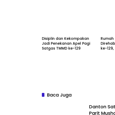
Berita
Berita
Disiplin dan Kekompakan
Rumah 
Jadi Penekanan Apel Pagi
Direhab
Satgas TMMD ke-129
ke-129,
Aman 
Baca Juga
Danton Sa
Parit Musho