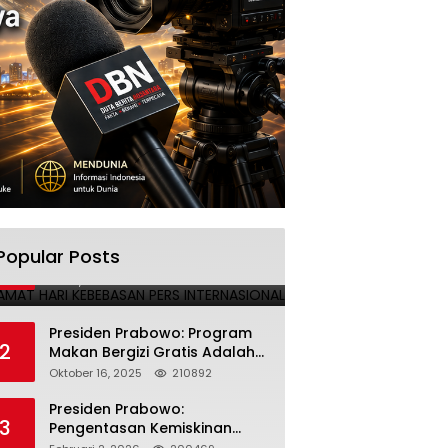
SELAMAT HARI KEBEBASAN PERS
Popular Posts
1
INTERNASIONAL
Mei 3, 2025
224694
Presiden Prabowo: Program
2
Makan Bergizi Gratis Adalah
Investasi untuk Masa Depan
Oktober 16, 2025
210892
Bangsa
Presiden Prabowo:
3
Pengentasan Kemiskinan
Butuh Persatuan dan