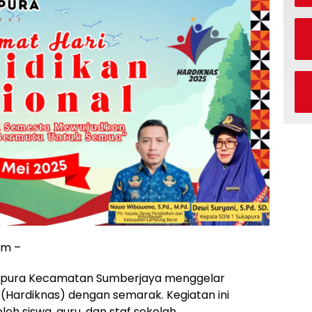
om –
ukapura Kecamatan Sumberjaya menggelar
 (Hardiknas) dengan semarak. Kegiatan ini
leh siswa, guru, dan staf sekolah.