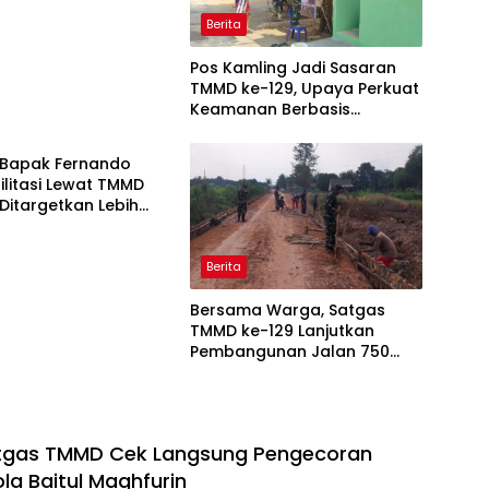
Berita
Pos Kamling Jadi Sasaran
TMMD ke-129, Upaya Perkuat
Keamanan Berbasis
Masyarakat
Bapak Fernando
ilitasi Lewat TMMD
 Ditargetkan Lebih
dan Nyaman
Berita
Bersama Warga, Satgas
TMMD ke-129 Lanjutkan
Pembangunan Jalan 750
Meter di Talang Jambe
tgas TMMD Cek Langsung Pengecoran
la Baitul Maghfurin