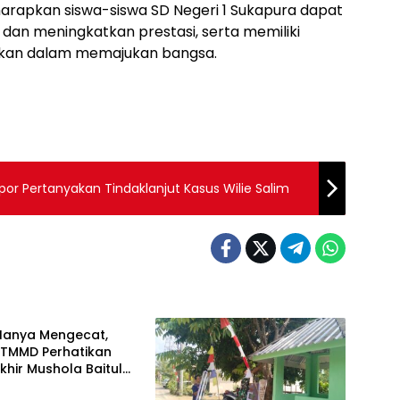
iharapkan siswa-siswa SD Negeri 1 Sukapura dapat
r dan meningkatkan prestasi, serta memiliki
ikan dalam memajukan bangsa.
or Pertanyakan Tindaklanjut Kasus Wilie Salim
Hanya Mengecat,
 TMMD Perhatikan
Akhir Mushola Baitul
rin