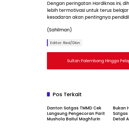
Dengan peringatan Hardiknas ini, d
lebih termotivasi untuk terus belaja
kesadaran akan pentingnya pendid
(Sahilman)
Editor: Red/Dbn
Sultan Palembang Hingga Pelap
Pos Terkait
Berita
Berita
Danton Satgas TMMD Cek
Bukan 
Langsung Pengecoran Parit
Satgas
Mushola Baitul Maghfurin
Detail 
Maghfu