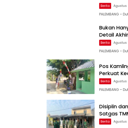
Berita
Agustus 
PALEMBANG – Dut
Bukan Han
Detail Akhi
Berita
Agustus 
PALEMBANG – Du
Pos Kamlin
Perkuat K
Berita
Agustus 
PALEMBANG – Du
Disiplin d
Satgas TM
Berita
Agustus 