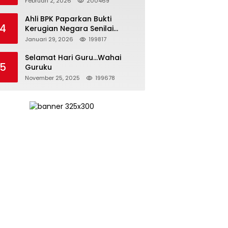
Februari 2, 2026
200469
Kepemimpinan yang
Bertanggung Jawab
Ahli BPK Paparkan Bukti
4
Kerugian Negara Senilai
Rp285 Triliun dalam
Januari 29, 2026
199817
Persidangan Korupsi PT
Pertamina
Selamat Hari Guru…Wahai
5
Guruku
November 25, 2025
199678