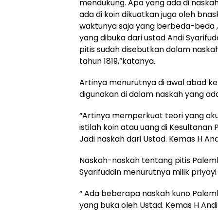
mendukung. Apa yang ada di naskah
ada di koin dikuatkan juga oleh bna
waktunya saja yang berbeda-beda ,
yang dibuka dari ustad Andi Syarifud
pitis sudah disebutkan dalam naska
tahun 1819,”katanya.
Artinya menurutnya di awal abad ke
digunakan di dalam naskah yang ad
“Artinya memperkuat teori yang aku
istilah koin atau uang di Kesultana
Jadi naskah dari Ustad. Kemas H An
Naskah-naskah tentang pitis Palemb
Syarifuddin menurutnya milik priya
“ Ada beberapa naskah kuno Palemb
yang buka oleh Ustad. Kemas H Andi 