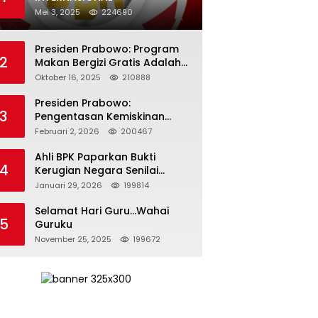
Mei 3, 2025
224690
Presiden Prabowo: Program
2
Makan Bergizi Gratis Adalah
Investasi untuk Masa Depan
Oktober 16, 2025
210888
Bangsa
Presiden Prabowo:
3
Pengentasan Kemiskinan
Butuh Persatuan dan
Februari 2, 2026
200467
Kepemimpinan yang
Bertanggung Jawab
Ahli BPK Paparkan Bukti
4
Kerugian Negara Senilai
Rp285 Triliun dalam
Januari 29, 2026
199814
Persidangan Korupsi PT
Pertamina
Selamat Hari Guru…Wahai
5
Guruku
November 25, 2025
199672