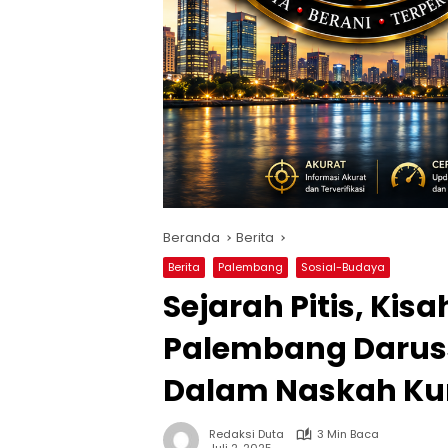
Beranda
Berita
Berita
Palembang
Sosial-Budaya
Sejarah Pitis, Kis
Palembang Daruss
Dalam Naskah Ku
Redaksi Duta
3 Min Baca
Juli 2, 2025