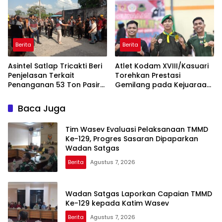
terhadap Perkembangan
Situasi
Berita
Berita
Asintel Satlap Tricakti Beri
Atlet Kodam XVIII/Kasuari
Penjelasan Terkait
Torehkan Prestasi
Penanganan 53 Ton Pasir
Gemilang pada Kejuaraan
Timah di Air Merbau
Pencak Silat Piala
Gubernur Papua Barat
Baca Juga
Daya 2026
Tim Wasev Evaluasi Pelaksanaan TMMD
Ke-129, Progres Sasaran Dipaparkan
Wadan Satgas
Berita
Agustus 7, 2026
Wadan Satgas Laporkan Capaian TMMD
Ke-129 kepada Katim Wasev
Berita
Agustus 7, 2026