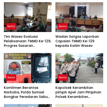
Berita
Berita
Tim Wasev Evaluasi
Wadan Satgas Laporkan
Pelaksanaan TMMD Ke-129,
Capaian TMMD Ke-129
Progres Sasaran
kepada Katim Wasev
Dipaparkan Wadan Satgas
Berita
Berita
Komitmen Berantas
Kapolsek Kerambitan
Narkoba, Polda Sumsel
pimpin Apel Jam Pimpinan
Bongkar Peredaran Sabu
Polsek Kerambitan
dan Amankan Pengedar
Sampaikan agar Personel
Residivis
selalu Siaga dan Tanggap