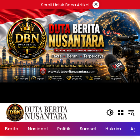
Langsung
×
Scroll Untuk Baca Artikel
ke
konten
Berita
Nasional
Politik
Sumsel
Hukrim
Ag