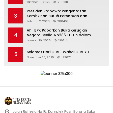
Depan Bangsa
Oktober 16, 2025
210888
Presiden Prabowo: Pengentasan
3
Kemiskinan Butuh Persatuan dan
Kepemimpinan yang Bertanggung Jawab
Februari 2, 2026
200467
Ahli BPK Paparkan Bukti Kerugian
4
Negara Senilai Rp285 Triliun dalam
Persidangan Korupsi PT Pertamina
Januari 29, 2026
199814
Selamat Hari Guru…Wahai Guruku
5
November 25, 2025
199673
Jalan Raflesia No 16, Komplek Pusri Borang Sako