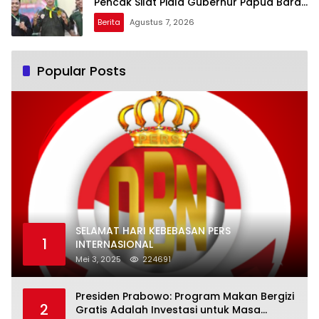
Pencak Silat Piala Gubernur Papua Barat
Daya 2026
Berita
Agustus 7, 2026
Popular Posts
SELAMAT HARI KEBEBASAN PERS
1
INTERNASIONAL
Mei 3, 2025
224691
Presiden Prabowo: Program Makan Bergizi
2
Gratis Adalah Investasi untuk Masa