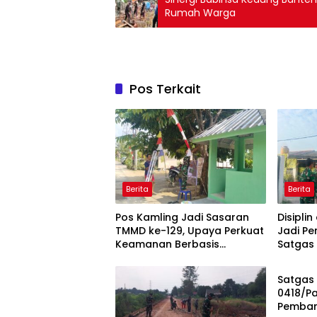
Rumah Warga
Pos Terkait
Berita
Berita
Pos Kamling Jadi Sasaran
Disipl
TMMD ke-129, Upaya Perkuat
Jadi Pe
Keamanan Berbasis
Satgas
Berita
Masyarakat
Satgas
0418/P
Pemban