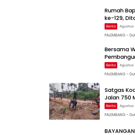
Rumah Bapa
ke-129, Di
Berita
Agustus 
PALEMBANG – Dut
Bersama W
Pembangun
Berita
Agustus 
PALEMBANG – Du
Satgas Ko
Jalan 750 
Berita
Agustus 
PALEMBANG – Dut
BAYANGAN 