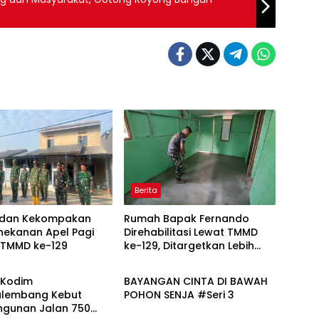
Berita
in dan Kekompakan
Rumah Bapak Fernando
nekanan Apel Pagi
Direhabilitasi Lewat TMMD
 TMMD ke-129
ke-129, Ditargetkan Lebih
Berita
Aman dan Nyaman
 Kodim
BAYANGAN CINTA DI BAWAH
alembang Kebut
POHON SENJA #Seri 3
gunan Jalan 750