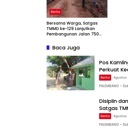
Meter
Berita
Bersama Warga, Satgas
TMMD ke-129 Lanjutkan
Pembangunan Jalan 750
Meter di Talang Jambe
Baca Juga
Pos Kamlin
Perkuat K
Berita
Agustus 
PALEMBANG – Du
Disiplin d
Satgas TM
Berita
Agustus 
PALEMBANG – Dut