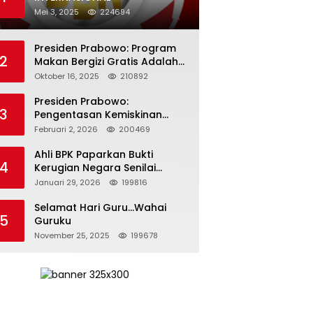
Mei 3, 2025
224694
Presiden Prabowo: Program
2
Makan Bergizi Gratis Adalah
Investasi untuk Masa Depan
Oktober 16, 2025
210892
Bangsa
Presiden Prabowo:
3
Pengentasan Kemiskinan
Butuh Persatuan dan
Februari 2, 2026
200469
Kepemimpinan yang
Bertanggung Jawab
Ahli BPK Paparkan Bukti
4
Kerugian Negara Senilai
Rp285 Triliun dalam
Januari 29, 2026
199816
Persidangan Korupsi PT
Pertamina
Selamat Hari Guru…Wahai
5
Guruku
November 25, 2025
199678