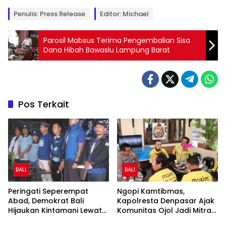
Penulis: Press Release
Editor: Michael
Parosil Mabsus Terima Pengembalian Sisa
Dana Hibah Bawaslu Lampung Barat
Pos Terkait
BALI
BALI
Peringati Seperempat
Ngopi Kamtibmas,
Abad, Demokrat Bali
Kapolresta Denpasar Ajak
Hijaukan Kintamani Lewat
Komunitas Ojol Jadi Mitra
Gerakan Langit Biru
Strategis Jaga Keamanan