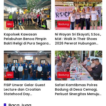
Indonesia ASRI
Kota
BALI
Badung
Kapolsek Kawasan
Ni Wayan Sri Ekayati, S.Sos.,
Pelabuhan Benoa Pimpin
M.M : Walk in Their Shoes
Bakti Religi di Pura Segara,
2026 Pererat Hubungan
Perkuat Kepedulian dan
Sponsor dan Anak Asuh
Kebersamaan dengan
Masyarakat
BALI
Badung
FISIP Unwar Gelar Guest
Safari Kamtibmas Polres
Lecture dan Croatian
Badung di Desa Cemagi,
Statehood Day
Perkuat Sinergitas Menuju
Celebration Bersama
Zero Kriminal
University of Zagreb
Baca Juga