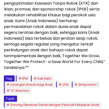
pengoptimalan Kawasan Tanpa Rokok (KTR) dan
Iklan, promosi, dan sponsorship rokok (IPSR) serta
melakukan rehabilitasi khusus bagi perokok usia
anak. Kami (Anak Indonesia) berharap
permasalahan rokok dalam dunia anak dapat
segera teratasi dengan baik, sehingga kami (Anak
Indonesia) bisa terbebas dari jeratan asap rokok,
semoga segala regulasi yang mengatur terkait
perlindungan anak dari bahaya rokok dapat
terimplementasi dengan baik, Together We Grow,
Together We Protect- a Save World For Every Child,”
tandasnya.**
Tag:
IPM
Kak Seto
Larangan Rokok bagi Anak
LPAI
Simposium 1
TC Warriors
Topik:
Dorong Generasi Sehat dengan Perkuat Kebijakan Anak