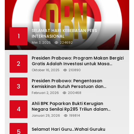
SELAMAT HARI KEBEBASAN PERS
1
INTERNASIONAL
Mei 3, 2025
224692
Presiden Prabowo: Program Makan Bergizi
2
Gratis Adalah Investasi untuk Masa
Depan Bangsa
Oktober 16, 2025
210890
Presiden Prabowo: Pengentasan
3
Kemiskinan Butuh Persatuan dan
Kepemimpinan yang Bertanggung Jawab
Februari 2, 2026
200468
Ahli BPK Paparkan Bukti Kerugian
4
Negara Senilai Rp285 Triliun dalam
Persidangan Korupsi PT Pertamina
Januari 29, 2026
199814
Selamat Hari Guru…Wahai Guruku
5