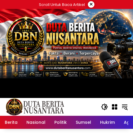
Langsung
×
Scroll Untuk Baca Artikel
ke
konten
Berita
Nasional
Politik
Sumsel
Hukrim
Ag