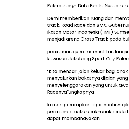
Palembang,- Duta Berita Nusantar
Demi memberikan ruang dan menyal
track, Road Race dan BMX, Gubern
Ikatan Motor Indonesia ( IMI ) Sums
menjadi arena Grass Track pada bu
peninjauan guna memastikan langsu
kawasan Jakabring Sport City Palem
“Kita mencari jalan keluar bagi ana
menyalurkan bakatnya dijalan yang b
menyelenggarakan yang untuk awal i
Racenya”ungkapnya
Ia mengaharapkan agar nantinya j
permanen maka anak-anak muda tida
dapat membahayakan.