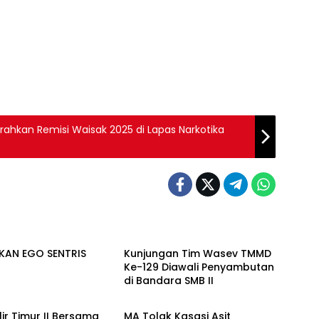
hkan Remisi Waisak 2025 di Lapas Narkotika
bang
Palembang
KAN EGO SENTRIS
Kunjungan Tim Wasev TMMD
Ke-129 Diawali Penyambutan
di Bandara SMB II
bang
Berita
Ilir Timur II Bersama
MA Tolak Kasasi Asit