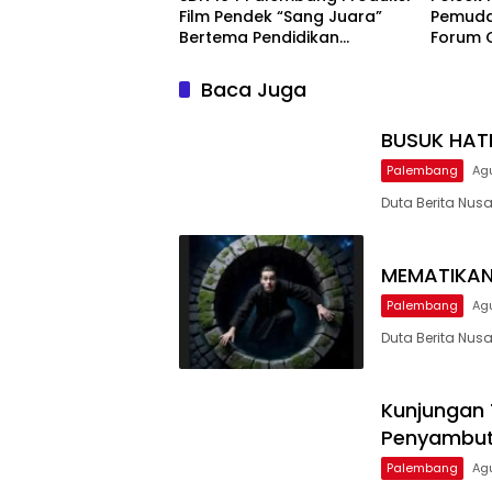
Film Pendek “Sang Juara”
Pemuda
Bertema Pendidikan
Forum C
Karakter, Afiqah
Sabuk 
Khairunnisah Siap Tampilkan
Tawura
Baca Juga
Akting Terbaik
Jalana
BUSUK HAT
Palembang
Ag
Duta Berita Nus
MEMATIKAN
Palembang
Ag
Duta Berita Nus
Kunjungan 
Penyambuta
Palembang
Ag