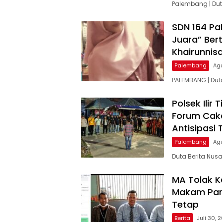
Palembang | Dut
SDN 164 Pa
Juara” Ber
Khairunnis
Palembang
Ag
PALEMBANG | Dut
Polsek Ilir
Forum Caka
Antisipasi
Palembang
Ag
Duta Berita Nus
MA Tolak K
Makam Pan
Tetap
Berita
Juli 30, 