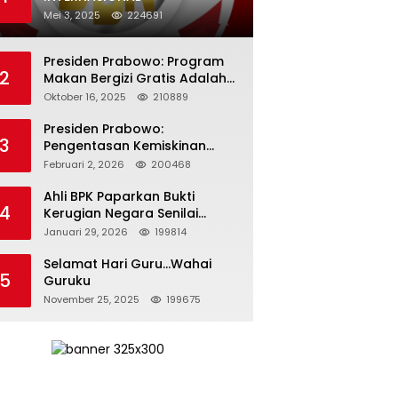
Mei 3, 2025
224691
Presiden Prabowo: Program
2
Makan Bergizi Gratis Adalah
Investasi untuk Masa Depan
Oktober 16, 2025
210889
Bangsa
Presiden Prabowo:
3
Pengentasan Kemiskinan
Butuh Persatuan dan
Februari 2, 2026
200468
Kepemimpinan yang
Bertanggung Jawab
Ahli BPK Paparkan Bukti
4
Kerugian Negara Senilai
Rp285 Triliun dalam
Januari 29, 2026
199814
Persidangan Korupsi PT
Pertamina
Selamat Hari Guru…Wahai
5
Guruku
November 25, 2025
199675