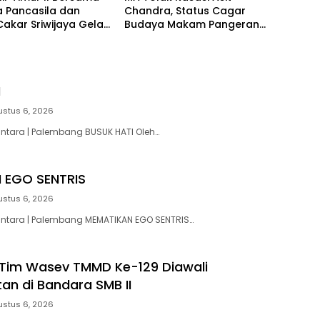
 Pancasila dan
Chandra, Status Cagar
akar Sriwijaya Gelar
Budaya Makam Pangeran
Kamtibmas Antisipasi
Kramojayo Berkekuatan
n dan Kejahatan
Hukum Tetap
n
I
ustus 6, 2026
antara | Palembang BUSUK HATI Oleh…
 EGO SENTRIS
ustus 6, 2026
antara | Palembang MEMATIKAN EGO SENTRIS…
Tim Wasev TMMD Ke-129 Diawali
n di Bandara SMB II
ustus 6, 2026