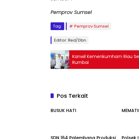
Pemprov Sumsel
Tag:
Pemprov Sumsel
Editor: Red/dbn
Kanwil Kemenkumham Riau Sera
Rumbai
Pos Terkait
Palembang
Palem
BUSUK HATI
MEMATI
Palembang
Palem
SDN 164 Palembang Produksi
Polsek 