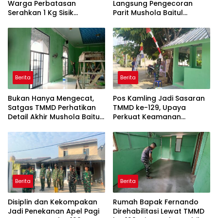
Warga Perbatasan
Langsung Pengecoran
Serahkan 1 Kg Sisik
Parit Mushola Baitul
Trenggiling ke Satgas
Maghfurin
Pamtas RI-Malaysia
Yonarmed 19/Bogani
Berita
Berita
Bukan Hanya Mengecat,
Pos Kamling Jadi Sasaran
Satgas TMMD Perhatikan
TMMD ke-129, Upaya
Detail Akhir Mushola Baitul
Perkuat Keamanan
Maghfurin
Berbasis Masyarakat
Berita
Berita
Disiplin dan Kekompakan
Rumah Bapak Fernando
Jadi Penekanan Apel Pagi
Direhabilitasi Lewat TMMD