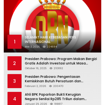
SELAMAT HARI KEBEBASAN PERS
1
INTERNASIONAL
Mei 3, 2025
224694
Presiden Prabowo: Program Makan Bergizi
2
Gratis Adalah Investasi untuk Masa
Depan Bangsa
Oktober 16, 2025
210892
Presiden Prabowo: Pengentasan
3
Kemiskinan Butuh Persatuan dan
Kepemimpinan yang Bertanggung Jawab
Februari 2, 2026
200470
Ahli BPK Paparkan Bukti Kerugian
4
Negara Senilai Rp285 Triliun dalam
Persidangan Korupsi PT Pertamina
Januari 29, 2026
199817