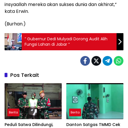
insyaallah mereka akan sukses dunia dan akhirat,”
kata Erwin.
(Burhan.)
” Gubernur Dedi Mulyadi Dorong Audit Alih
Fungsi Lahan di Jabar “
Pos Terkait
Berita
Berita
Peduli Satwa Dilindungi,
Danton Satgas TMMD Cek