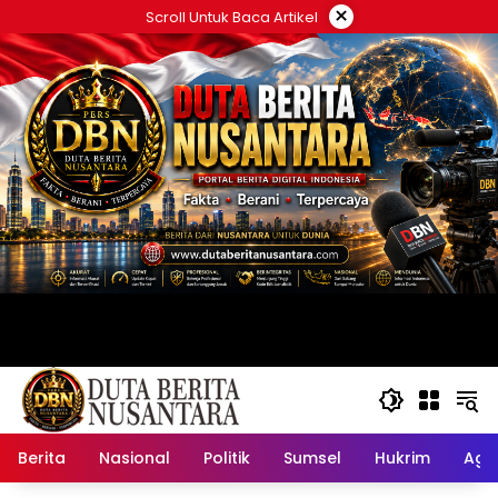
Langsung
×
Scroll Untuk Baca Artikel
ke
konten
Berita
Nasional
Politik
Sumsel
Hukrim
Ag