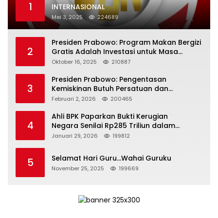
1
INTERNASIONAL
Mei 3, 2025
224689
Presiden Prabowo: Program Makan Bergizi
2
Gratis Adalah Investasi untuk Masa
Depan Bangsa
Oktober 16, 2025
210887
Presiden Prabowo: Pengentasan
3
Kemiskinan Butuh Persatuan dan
Kepemimpinan yang Bertanggung Jawab
Februari 2, 2026
200465
Ahli BPK Paparkan Bukti Kerugian
4
Negara Senilai Rp285 Triliun dalam
Persidangan Korupsi PT Pertamina
Januari 29, 2026
199812
Selamat Hari Guru…Wahai Guruku
5
November 25, 2025
199669