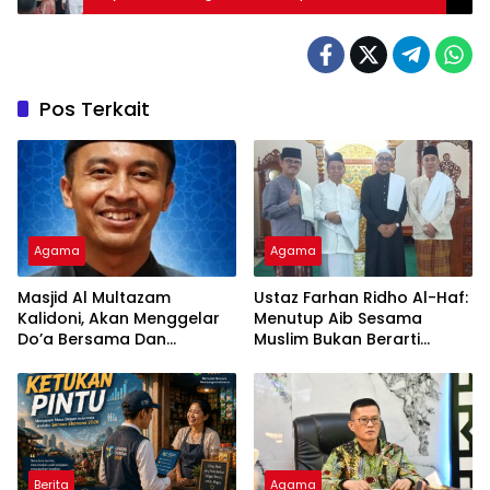
Minta Jajaran Polres dan Bupati Walikota
Bersama Sama Wujudkan Jabar Makmur
Pos Terkait
Agama
Agama
Masjid Al Multazam
Ustaz Farhan Ridho Al-Haf:
Kalidoni, Akan Menggelar
Menutup Aib Sesama
Do’a Bersama Dan
Muslim Bukan Berarti
Tausiyah Menyambut HUT
Membenarkan Dosa
RI Ke-81 Dengan
Pembicara Ustadz Qoim
Nur’aini M.Pd
Berita
Agama