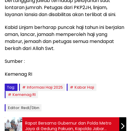
bertanggung jawab terhadap pelayanan saat
lontaran jumrah. Petugas dari PKP2JH, linjam,
layanan lansia dan disabilitas akan terlibat di sini.
Kabid Linjam berharap puncak haji tahun ini berjalan
aman, lancar, jamaah memperoleh haji yang
mabrur, jemaah dan petugas semua mendapat
berkah dari Allah Swt.
Sumber :
Kemenag RI
Tag:
Informasi Haji 2025
Kabar Haji
Kemenag RI
Editor: Redl/Dbn
Rapat Bersama Gubernur dan Polda Metro
Jaya di Gedung Pakuan, Kapolda Jabar