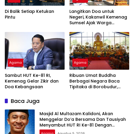
Di Balik Setiap Ketukan
Langitkan Doa untuk
Pintu
Negeri, Kakanwil Kemenag
Sumsel Ajak Warga
Sukseskan Zikir dan Doa
Kebangsaan di Monas
Agama
Agama
Sambut HUT Ke-81 RI,
Ribuan Umat Buddha
Kemenag Gelar Zikir dan
Berbagai Negara Baca
Doa Kebangsaan
Tipitaka di Borobudur,
Perdalam Pemahaman
Dhamma
Baca Juga
Masjid Al Multazam Kalidoni, Akan
Menggelar Do’a Bersama Dan Tausiyah
Menyambut HUT RI Ke-81 Dengan
Pembicara Ustadz Qoim Nur’aini M.Pd
Agama
Agustus 5, 2026