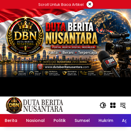
Langsung
×
Scroll Untuk Baca Artikel
ke
konten
Berita
Nasional
Politik
Sumsel
Hukrim
Ag