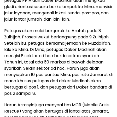
petugas PPIH dari Daker Madinah akan mengikuti
gladi orientasi secara berkelompok ke Mina, menyisir
jalur layanan, mengenali lokasi tenda, pos-pos, dan
jalur lontar jumrah, dan lain-lain.
Petugas akan mulai bergerak ke Arafah pada 8
Zulhijjah. Prosesi wukuf berlangsung pada 9 Zulhijjah.
Setelah itu, petugas bersama jemaah ke Muzdalifah,
lalu ke Mina. Di Mina, petugas Daker Madinah akan
mengisi 8 sektor ad hoc berdasarkan syarikah.
Tahun ini, total ada 60 markas di bawah delapan
syarikah. Selain sektor ad hoc, Harun juga akan
menyiapkan 10 pos pantau Mina, pos rute Jamarat di
mana khusus petugas dari daker Madinah akan
bertugas di pos 1, dan petugas dari Daker bandara di
pos 2 sampai 8.
Harun Arrasyid juga menyoal tim MCR (Mobile Crisis
Rescue) yang akan bertugas di lantai atas jamarat,