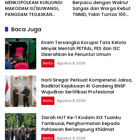
MENKOPOLKAM KUNJUNGI
Berpacu dengan Waktu!
MAKODAM III/SILIWANGI,
Satgas dan Warga Kebut
PANGDAM TEGASKAN
TMMD, Yakin Tuntas 100
KOMITMEN PERKUAT SINERGI
Persen Sebelum Penutupan
MENJAGA STABILITAS
Baca Juga
NASIONAL
Enam Tersangka Korupsi Tata Kelola
Minyak Mentah PETRAL, PES dan ISC
Diserahkan ke Penuntut Umum
Berita
Agustus 8, 2026
Harli Siregar Perkuat Kompetensi Jaksa,
Badiklat Kejaksaan RI Gandeng BNSP
Wujudkan Sertifikasi Profesional
Berita
Agustus 8, 2026
Ziarah HUT Ke-1 Kodam XIX Tuanku
Tambusai, Penghormatan kepada
Pahlawan Berlangsung Khidmat
Berita
Agustus 8, 2026