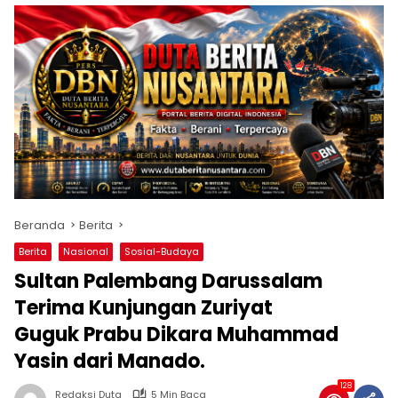
Beranda
Berita
Berita
Nasional
Sosial-Budaya
Sultan Palembang Darussalam
Terima Kunjungan Zuriyat
Guguk Prabu Dikara Muhammad
Yasin dari Manado.
128
Redaksi Duta
5 Min Baca