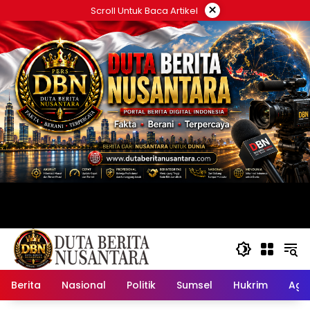
Langsung
×
Scroll Untuk Baca Artikel
ke
konten
Berita
Nasional
Politik
Sumsel
Hukrim
Ag