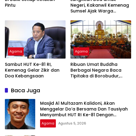
Pintu
Negeri, Kakanwil Kemenag
Sumsel Ajak Warga
Sukseskan Zikir dan Doa
Kebangsaan di Monas
Agama
Agama
Sambut HUT Ke-81 RI,
Ribuan Umat Buddha
Kemenag Gelar Zikir dan
Berbagai Negara Baca
Doa Kebangsaan
Tipitaka di Borobudur,
Perdalam Pemahaman
Dhamma
Baca Juga
Masjid Al Multazam Kalidoni, Akan
Menggelar Do’a Bersama Dan Tausiyah
Menyambut HUT RI Ke-81 Dengan
Pembicara Ustadz Qoim Nur’aini M.Pd
Agama
Agustus 5, 2026