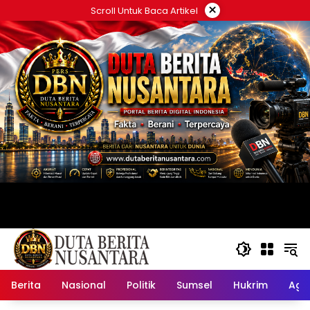
Langsung
×
Scroll Untuk Baca Artikel
ke
konten
Berita
Nasional
Politik
Sumsel
Hukrim
Ag