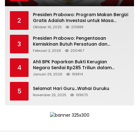
Presiden Prabowo: Program Makan Bergizi
2
Gratis Adalah Investasi untuk Masa
Depan Bangsa
Oktober 16, 2025
210888
Presiden Prabowo: Pengentasan
3
Kemiskinan Butuh Persatuan dan
Kepemimpinan yang Bertanggung Jawab
Februari 2, 2026
200467
Ahli BPK Paparkan Bukti Kerugian
4
Negara Senilai Rp285 Triliun dalam
Persidangan Korupsi PT Pertamina
Januari 29, 2026
199814
Selamat Hari Guru…Wahai Guruku
5
November 25, 2025
199673