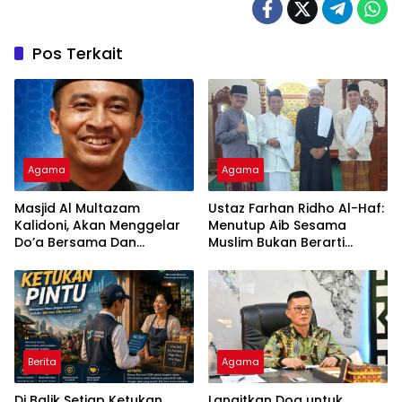
Pos Terkait
Agama
Agama
Masjid Al Multazam
Ustaz Farhan Ridho Al-Haf:
Kalidoni, Akan Menggelar
Menutup Aib Sesama
Do’a Bersama Dan
Muslim Bukan Berarti
Tausiyah Menyambut HUT
Membenarkan Dosa
RI Ke-81 Dengan
Pembicara Ustadz Qoim
Nur’aini M.Pd
Berita
Agama
Di Balik Setiap Ketukan
Langitkan Doa untuk