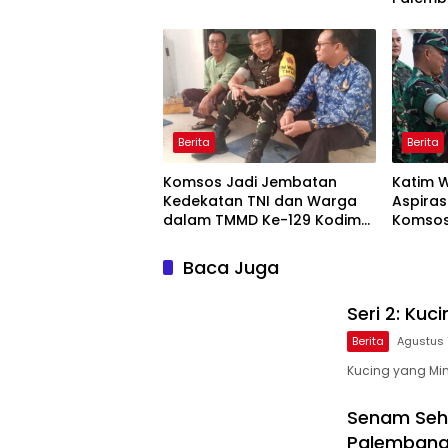
Berita
Berita
Komsos Jadi Jembatan
Katim 
Kedekatan TNI dan Warga
Aspiras
dalam TMMD Ke-129 Kodim
Komsos
0418/Palembang
Kodim 
Baca Juga
Seri 2: Ku
Berita
Agustus 
Kucing yang Min
Senam Seh
Palemban