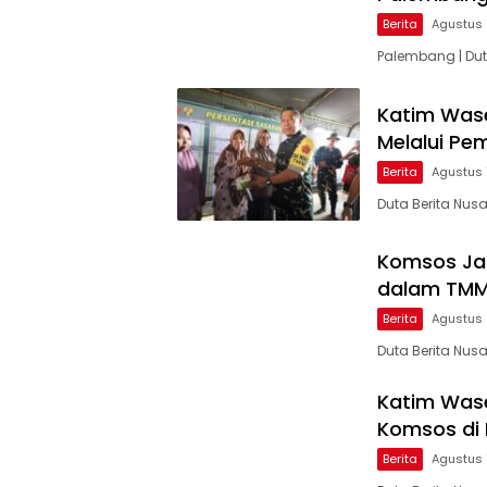
Berita
Agustus 
Palembang | Dut
Katim Wase
Melalui P
Berita
Agustus 
Duta Berita Nusa
Komsos Ja
dalam TMM
Berita
Agustus 
Duta Berita Nu
Katim Wase
Komsos di
Berita
Agustus 