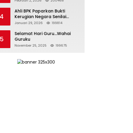
Februari 2, 2026
200468
Kepemimpinan yang
Bertanggung Jawab
Ahli BPK Paparkan Bukti
4
Kerugian Negara Senilai
Rp285 Triliun dalam
Januari 29, 2026
199814
Persidangan Korupsi PT
Pertamina
Selamat Hari Guru…Wahai
5
Guruku
November 25, 2025
199675