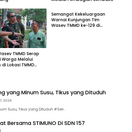
Berita
Semangat Kekeluargaan
Warnai Kunjungan Tim
Wasev TMMD ke-129 di
Talang Jambe
Wasev TMMD Serap
i Warga Melalui
 di Lokasi TMMD
0418/Palembang
cing yang Minum Susu, Tikus yang Dituduh
7, 2026
um Susu, Tikus yang Dituduh #Seri…
at Bersama STIMUNO Di SDN 157
g