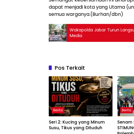
dapat menjadi kota yang Utama (ung
semua warganya.(Burhan/dbn)
Wakapolda Jabar Turun Langsu
Media
Pos Terkait
Berita
Berita
Seri 2: Kucing yang Minum
Senam 
Susu, Tikus yang Dituduh
STIMUNO
Palem