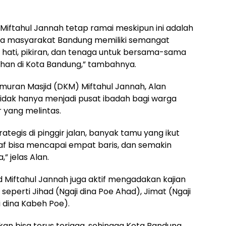
 Miftahul Jannah tetap ramai meskipun ini adalah
hwa masyarakat Bandung memiliki semangat
an hati, pikiran, dan tenaga untuk bersama-sama
han di Kota Bandung,” tambahnya.
uran Masjid (DKM) Miftahul Jannah, Alan
tidak hanya menjadi pusat ibadah bagi warga
r yang melintas.
trategis di pinggir jalan, banyak tamu yang ikut
ah saf bisa mencapai empat baris, dan semakin
” jelas Alan.
d Miftahul Jannah juga aktif mengadakan kajian
eperti Jihad (Ngaji dina Poe Ahad), Jimat (Ngaji
 dina Kabeh Poe).
n bisa terus terjaga, sehingga Kota Bandung