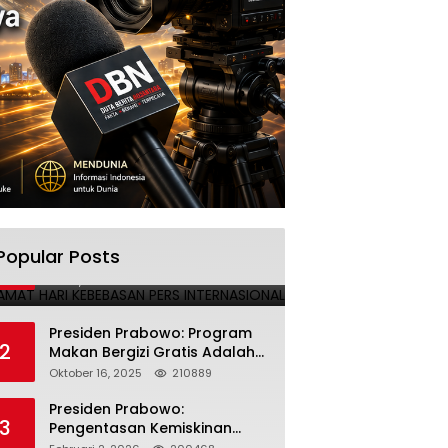
SELAMAT HARI KEBEBASAN PERS
Popular Posts
1
INTERNASIONAL
Mei 3, 2025
224691
Presiden Prabowo: Program
2
Makan Bergizi Gratis Adalah
Investasi untuk Masa Depan
Oktober 16, 2025
210889
Bangsa
Presiden Prabowo:
3
Pengentasan Kemiskinan
Butuh Persatuan dan