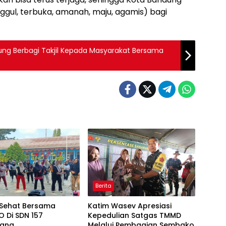
gul, terbuka, amanah, maju, agamis) bagi
ng Berbagi Takjil Kepada Masyarakat Bersama
Berita
Sehat Bersama
Katim Wasev Apresiasi
 Di SDN 157
Kepedulian Satgas TMMD
bang
Melalui Pembagian Sembako