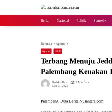
Langsung
ke
konten
Berita
Nasional
Politik
Sumsel
Beranda
Agama
Agama
HAJI
Terbang Menuju Jedd
Palembang Kenakan 
Redaksi Duta
2 Min Baca
Mei 17, 2025
Palembang, Duta Berita Nusantara.com