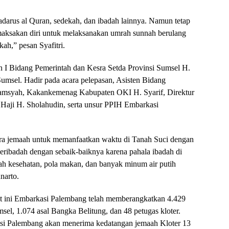
darus al Quran, sedekah, dan ibadah lainnya. Namun tetap
aksakan diri untuk melaksanakan umrah sunnah berulang
kah,” pesan Syafitri.
en I Bidang Pemerintah dan Kesra Setda Provinsi Sumsel H.
msel. Hadir pada acara pelepasan, Asisten Bidang
amsyah, Kakankemenag Kabupaten OKI H. Syarif, Direktur
Haji H. Sholahudin, serta unsur PPIH Embarkasi
a jemaah untuk memanfaatkan waktu di Tanah Suci dengan
ribadah dengan sebaik-baiknya karena pahala ibadah di
galah kesehatan, pola makan, dan banyak minum air putih
narto.
at ini Embarkasi Palembang telah memberangkatkan 4.429
sel, 1.074 asal Bangka Belitung, dan 48 petugas kloter.
asi Palembang akan menerima kedatangan jemaah Kloter 13