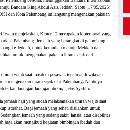
si Palembang bertolak meninggalkan Bandara Internasional
nuju Bandara King Abdul Aziz Jeddah, Sabtu (17/05/2025)
n OKI dan Kota Palembang ini langsung mengenakan pakaian
i Irwan menjelaskan, Kloter 12 merupakan kloter awal yang
barkasi Palembang. Jemaah yang berangkat di gelombang
embang ke Jeddah, untuk kemudian menuju Mekkah dan
rahkan untuk mengenakan pakaian ihram sejak dari
 umrah wajib saat masih di pesawat, tepatnya di wilayah
inta mengenakan ihram sejak dari Palembang. Nantinya
 terkait larangan-larangan ihram,” jelas Syafitri.
a jemaah haji yang sudah melaksanakan umrah wajib saat
p istirahat. Bagi jemaah yang sehat, disilahkan untuk
Sedangkan jemaah yang sedang sakit, lansia, atau disabilitas
aah juga akan mengikuti kegiatan bimbingan ibadah dan