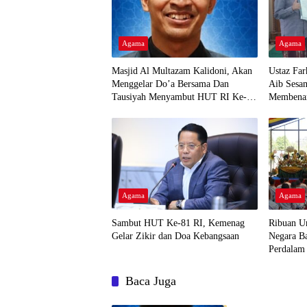
Agama
Agama
Masjid Al Multazam Kalidoni, Akan
Ustaz Fa
Menggelar Do’a Bersama Dan
Aib Sesa
Tausiyah Menyambut HUT RI Ke-81
Membena
Dengan Pembicara Ustadz Qoim
Nur’aini M.Pd
Agama
Agama
Sambut HUT Ke-81 RI, Kemenag
Ribuan U
Gelar Zikir dan Doa Kebangsaan
Negara Ba
Perdala
Baca Juga