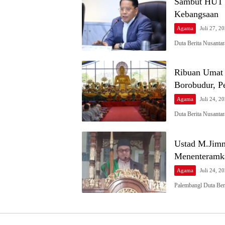
Sambut HUT K
Kebangsaan
Agama
Juli 27, 2
Duta Berita Nusanta
Ribuan Umat 
Borobudur, 
Agama
Juli 24, 2
Duta Berita Nusantar
Ustad M.Jimm
Menenteramk
Agama
Juli 24, 2
Palembangl Duta Ber