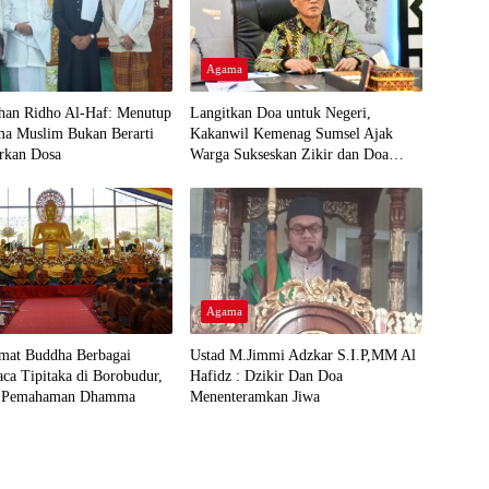
Agama
rhan Ridho Al-Haf: Menutup
Langitkan Doa untuk Negeri,
ma Muslim Bukan Berarti
Kakanwil Kemenag Sumsel Ajak
rkan Dosa
Warga Sukseskan Zikir dan Doa
Kebangsaan di Monas
Agama
mat Buddha Berbagai
Ustad M.Jimmi Adzkar S.I.P,MM Al
ca Tipitaka di Borobudur,
Hafidz : Dzikir Dan Doa
m Pemahaman Dhamma
Menenteramkan Jiwa