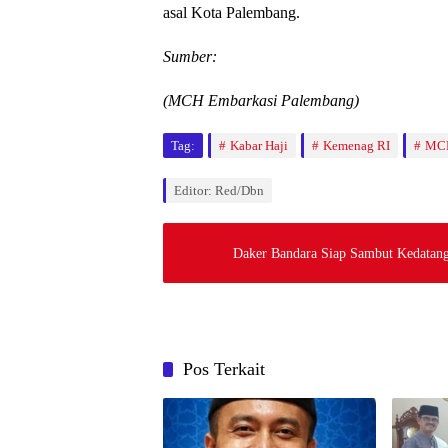
asal Kota Palembang.
Sumber:
(MCH Embarkasi Palembang)
Tag:
Kabar Haji
Kemenag RI
MCH
Editor: Red/dbn
Daker Bandara Siap Sambut Kedatang
Pos Terkait