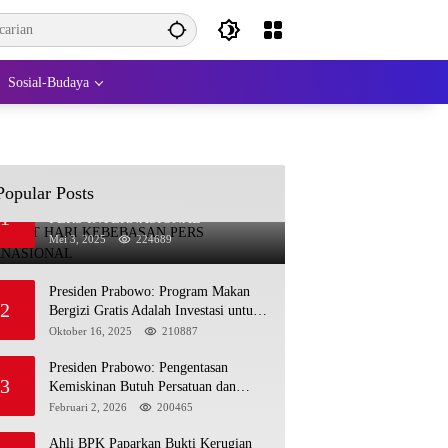
Sosial-Budaya
Popular Posts
SELAMAT HARI KEBEBASAN
1
PERS INTERNASIONAL
Mei 3, 2025
224689
Presiden Prabowo: Program Makan
2
Bergizi Gratis Adalah Investasi untuk
Masa Depan Bangsa
Oktober 16, 2025
210887
Presiden Prabowo: Pengentasan
3
Kemiskinan Butuh Persatuan dan
Kepemimpinan yang Bertanggung
Februari 2, 2026
200465
Jawab
Ahli BPK Paparkan Bukti Kerugian