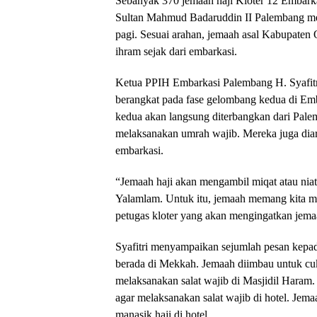
Sebanyak 370 jemaah haji Kloter 12 Embarka
Sultan Mahmud Badaruddin II Palembang me
pagi. Sesuai arahan, jemaah asal Kabupate
ihram sejak dari embarkasi.
Ketua PPIH Embarkasi Palembang H. Syafitr
berangkat pada fase gelombang kedua di Em
kedua akan langsung diterbangkan dari Pal
melaksanakan umrah wajib. Mereka juga dia
embarkasi.
“Jemaah haji akan mengambil miqat atau niat
Yalamlam. Untuk itu, jemaah memang kita m
petugas kloter yang akan mengingatkan jemaah
Syafitri menyampaikan sejumlah pesan kepad
berada di Mekkah. Jemaah diimbau untuk cuku
melaksanakan salat wajib di Masjidil Haram. 
agar melaksanakan salat wajib di hotel. Jem
manasik haji di hotel.