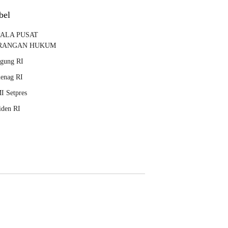
bel
ALA PUSAT
RANGAN HUKUM
agung RI
enag RI
I Setpres
iden RI