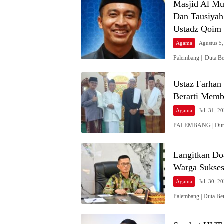
Masjid Al Mu
Dan Tausiya
Ustadz Qoim 
Agama
Agustus 5
Palembang | Duta B
Ustaz Farhan
Berarti Memb
Agama
Juli 31, 2
PALEMBANG | Duta B
Langitkan Do
Warga Sukses
Agama
Juli 30, 2
Palembang | Duta Be