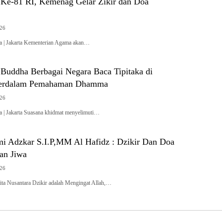
e-81 RI, Kemenag Gelar Zikir dan Doa
026
ra | Jakarta Kementerian Agama akan…
Buddha Berbagai Negara Baca Tipitaka di
Perdalam Pemahaman Dhamma
026
a | Jakarta Suasana khidmat menyelimuti…
i Adzkar S.I.P,MM Al Hafidz : Dzikir Dan Doa
an Jiwa
026
ita Nusantara Dzikir adalah Mengingat Allah,…