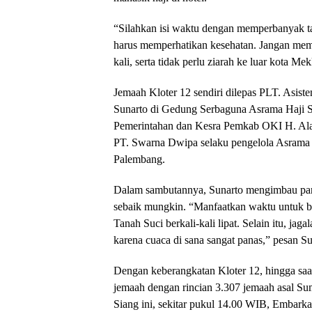
“Silahkan isi waktu dengan memperbanyak ta
harus memperhatikan kesehatan. Jangan mem
kali, serta tidak perlu ziarah ke luar kota Mek
Jemaah Kloter 12 sendiri dilepas PLT. Asist
Sunarto di Gedung Serbaguna Asrama Haji Su
Pemerintahan dan Kesra Pemkab OKI H. Al
PT. Swarna Dwipa selaku pengelola Asrama 
Palembang.
Dalam sambutannya, Sunarto mengimbau par
sebaik mungkin. “Manfaatkan waktu untuk be
Tanah Suci berkali-kali lipat. Selain itu, ja
karena cuaca di sana sangat panas,” pesan Su
Dengan keberangkatan Kloter 12, hingga sa
jemaah dengan rincian 3.307 jemaah asal Sum
Siang ini, sekitar pukul 14.00 WIB, Embark