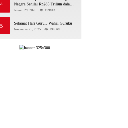
4
Negara Senilai Rp285 Triliun dalam
Persidangan Korupsi PT Pertamina
Januari 29, 2026
199813
Selamat Hari Guru…Wahai Guruku
5
November 25, 2025
199669