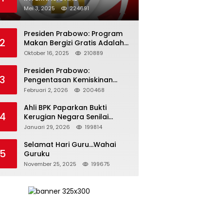
Mei 3, 2025
224691
Presiden Prabowo: Program
2
Makan Bergizi Gratis Adalah
Investasi untuk Masa Depan
Oktober 16, 2025
210889
Bangsa
Presiden Prabowo:
3
Pengentasan Kemiskinan
Butuh Persatuan dan
Februari 2, 2026
200468
Kepemimpinan yang
Bertanggung Jawab
Ahli BPK Paparkan Bukti
4
Kerugian Negara Senilai
Rp285 Triliun dalam
Januari 29, 2026
199814
Persidangan Korupsi PT
Pertamina
Selamat Hari Guru…Wahai
5
Guruku
November 25, 2025
199675