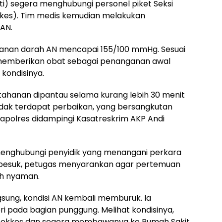
ti) segera menghubungi personel piket Seksi
kes). Tim medis kemudian melakukan
AN.
kanan darah AN mencapai 155/100 mmHg. Sesuai
 memberikan obat sebagai penanganan awal
ondisinya.
tahanan dipantau selama kurang lebih 30 menit
tidak terdapat perbaikan, yang bersangkutan
 Kapolres didampingi Kasatreskrim AKP Andi
menghubungi penyidik yang menangani perkara
embesuk, petugas menyarankan agar pertemuan
bih nyaman.
ung, kondisi AN kembali memburuk. Ia
ri pada bagian punggung. Melihat kondisinya,
 Dokkes dan segera membawanya ke Rumah Sakit