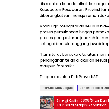
diserahkan kepada pihak keluarga 
Kabupaten Pesawaran, Provinsi Lampu
diberangkatkan menuju rumah duka
Andri juga mengatakan seluruh biay
proses pemulangan hingga pemakama
proses pengantaran jenazah ke ruma
sebagai bentuk tanggung jawab kep
“Kami turut berduka cita atas meni
penanganan telah dilakukan sesuai 
maupun forensik,”
Dilaporkan oleh Didi Prayudi,SE
Penulis: Didi/Bagus
Editor: Redaksi Db
Sinergi Kodim 0808/Blitar Dan 
Truk Serta Mitigasi Kebakaran