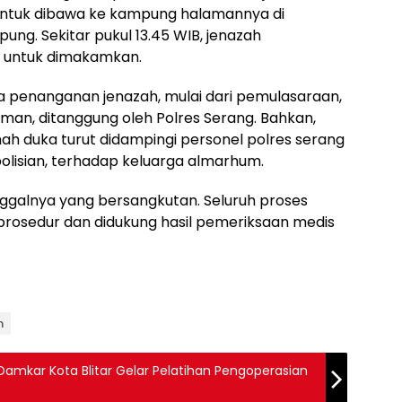
untuk dibawa ke kampung halamannya di
ng. Sekitar pukul 13.45 WIB, jenazah
 untuk dimakamkan.
a penanganan jenazah, mulai dari pemulasaraan,
n, ditanggung oleh Polres Serang. Bahkan,
h duka turut didampingi personel polres serang
olisian, terhadap keluarga almarhum.
nggalnya yang bersangkutan. Seluruh proses
prosedur dan didukung hasil pemeriksaan medis
n
Damkar Kota Blitar Gelar Pelatihan Pengoperasian