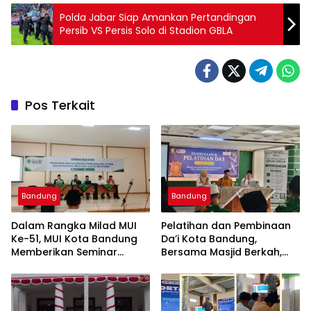
Polda Jabar Siap Amankan Pertandingan
Persib VS Persis Solo di Stadion GBLA
Pos Terkait
Bandung
Bandung
Dalam Rangka Milad MUI
Pelatihan dan Pembinaan
Ke-51, MUI Kota Bandung
Da’i Kota Bandung,
Memberikan Seminar
Bersama Masjid Berkah,
Pesantren Ke Seluruh
Bersama Kurangi Sampah
Pondok Pesantren di Kota
Bandung