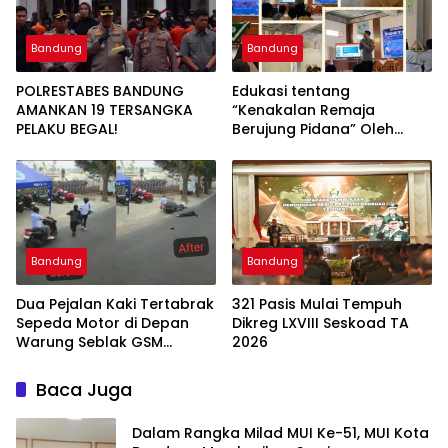
Bandung
Bandung
POLRESTABES BANDUNG
Edukasi tentang
AMANKAN 19 TERSANGKA
“Kenakalan Remaja
PELAKU BEGAL!
Berujung Pidana” Oleh
Polsek Wilayah Gedebage
Kota Bandung di SMK
Muhammadiyah 3
Bandung
Bandung
Bandung
Dua Pejalan Kaki Tertabrak
321 Pasis Mulai Tempuh
Sepeda Motor di Depan
Dikreg LXVIII Seskoad TA
Warung Seblak GSM
2026
Bandung, Satu Korban
Sempat Mengalami Kejang
Baca Juga
Dalam Rangka Milad MUI Ke-51, MUI Kota