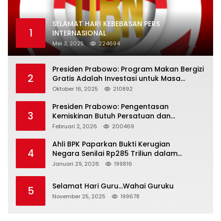
SELAMAT HARI KEBEBASAN PERS
1
INTERNASIONAL
Mei 3, 2025
224694
Presiden Prabowo: Program Makan Bergizi
2
Gratis Adalah Investasi untuk Masa
Depan Bangsa
Oktober 16, 2025
210892
Presiden Prabowo: Pengentasan
3
Kemiskinan Butuh Persatuan dan
Kepemimpinan yang Bertanggung Jawab
Februari 2, 2026
200469
Ahli BPK Paparkan Bukti Kerugian
4
Negara Senilai Rp285 Triliun dalam
Persidangan Korupsi PT Pertamina
Januari 29, 2026
199816
Selamat Hari Guru…Wahai Guruku
5
November 25, 2025
199678