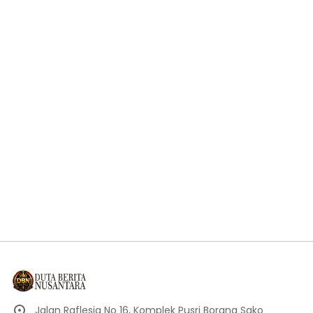
Jalan Raflesia No 16, Komplek Pusri Borang Sako