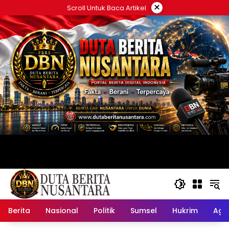
Langsung
×
Scroll Untuk Baca Artikel
ke
konten
Berita
Nasional
Politik
Sumsel
Hukrim
Ag