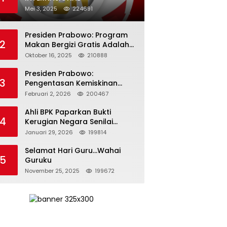
Mei 3, 2025
224691
Presiden Prabowo: Program
2
Makan Bergizi Gratis Adalah
Investasi untuk Masa Depan
Oktober 16, 2025
210888
Bangsa
Presiden Prabowo:
3
Pengentasan Kemiskinan
Butuh Persatuan dan
Februari 2, 2026
200467
Kepemimpinan yang
Bertanggung Jawab
Ahli BPK Paparkan Bukti
4
Kerugian Negara Senilai
Rp285 Triliun dalam
Januari 29, 2026
199814
Persidangan Korupsi PT
Pertamina
Selamat Hari Guru…Wahai
5
Guruku
November 25, 2025
199672