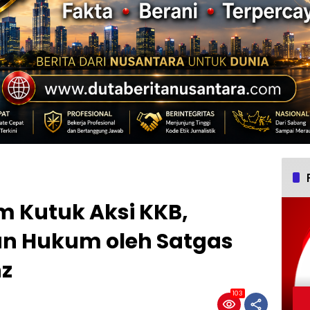
m Kutuk Aksi KKB,
n Hukum oleh Satgas
nz
103