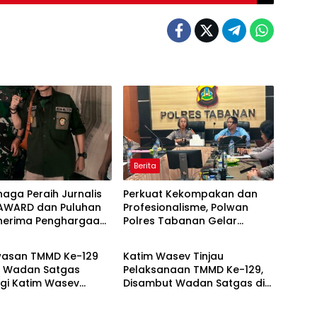
Berita
naga Peraih Jurnalis
Perkuat Kekompakan dan
AWARD dan Puluhan
Profesionalisme, Polwan
enerima Penghargaan
Polres Tabanan Gelar
Berita
ak Media Aktif
Pertemuan Rutin
si Kegiatan TNI
asan TMMD Ke-129
Katim Wasev Tinjau
i, Wadan Satgas
Pelaksanaan TMMD Ke-129,
gi Katim Wasev
Disambut Wadan Satgas di
Lokasi Kegiatan
Makodim