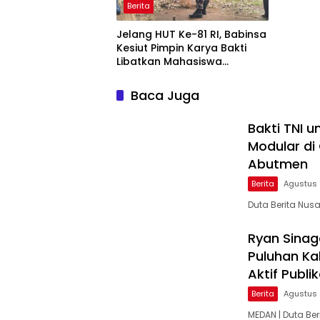
Berita
Jelang HUT Ke-81 RI, Babinsa
Kesiut Pimpin Karya Bakti
Libatkan Mahasiswa
Universitas Udayana
Baca Juga
Bakti TNI 
Modular di
Abutmen
Berita
Agustus 
Duta Berita Nu
Ryan Sinag
Puluhan Ka
Aktif Publi
Berita
Agustus 
MEDAN | Duta Be