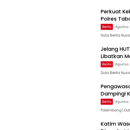
Perkuat Ke
Polres Tab
Berita
Agustus 
Duta Berita Nusa
Jelang HUT 
Libatkan M
Berita
Agustus 
Duta Berita Nus
Pengawasa
Dampingi K
Berita
Agustus 
Palembang | Du
Katim Wase