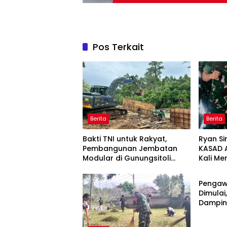
Pos Terkait
Berita
Berita
Bakti TNI untuk Rakyat,
Ryan Si
Pembangunan Jembatan
KASAD 
Modular di Gunungsitoli
Kali M
Berita
Masuki Tahap Pengecoran
Ajak Aw
Abutmen
Publika
Pengaw
Dimula
Dampin
Tinjau 