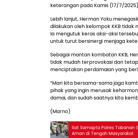
keterangan pada Kamis (17/7/2025)
Lebih lanjut, Herman Yoku menegas
dilakukan oleh kelompok KKB tidak 
Ia mengutuk keras aksi-aksi terse
untuk turut bersinergi menjaga ket
Sebagai mantan kombatan KKB, He
tidak mudah terprovokasi dan tet
menciptakan perdamaian yang berke
“Mari kita bersama-sama jaga kamt
pihak yang ingin merusak keharmoni
damai, dan sudah saatnya kita kemba
(Marno)
Sat Samapta Polres Tabanan Gel
Aman di Tengah Masyarakat