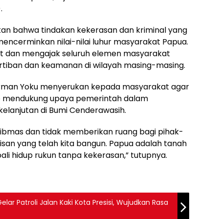
.
kan bahwa tindakan kekerasan dan kriminal yang
mencerminkan nilai-nilai luhur masyarakat Papua.
but dan mengajak seluruh elemen masyarakat
ertiban dan keamanan di wilayah masing-masing.
rman Yoku menyerukan kepada masyarakat agar
ap mendukung upaya pemerintah dalam
lanjutan di Bumi Cenderawasih.
ibmas dan tidak memberikan ruang bagi pihak-
san yang telah kita bangun. Papua adalah tanah
li hidup rukun tanpa kekerasan,” tutupnya.
ar Patroli Jalan Kaki Kota Presisi, Wujudkan Rasa