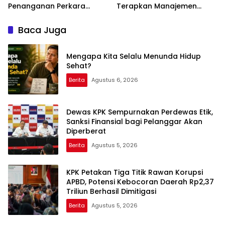
Penanganan Perkara
Terapkan Manajemen
Dugaan Korupsi dan TPPU
Risiko Pemulihan Aset
yang Melibatkan Mantan
Terintegrasi dan
Baca Juga
Jampidsus, FA di
Pemanfaatan AI
Kejaksaan Agung
Mengapa Kita Selalu Menunda Hidup
Sehat?
Berita
Agustus 6, 2026
Dewas KPK Sempurnakan Perdewas Etik,
Sanksi Finansial bagi Pelanggar Akan
Diperberat
Berita
Agustus 5, 2026
KPK Petakan Tiga Titik Rawan Korupsi
APBD, Potensi Kebocoran Daerah Rp2,37
Triliun Berhasil Dimitigasi
Berita
Agustus 5, 2026