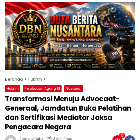
Beranda
Hukrim
Hukrim
Kejaksaan Agung RI
Nasional
Transformasi Menuju Advocaat-
Generaal, Jamdatun Buka Pelatihan
dan Sertifikasi Mediator Jaksa
Pengacara Negara
32
Redaksi Duta
3 Min Baca