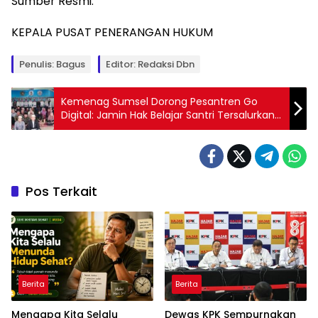
Sumber Resmi:
KEPALA PUSAT PENERANGAN HUKUM
Penulis: Bagus
Editor: Redaksi Dbn
Kemenag Sumsel Dorong Pesantren Go
Digital: Jamin Hak Belajar Santri Tersalurkan
Tepat Sasaran
Pos Terkait
Berita
Berita
Mengapa Kita Selalu
Dewas KPK Sempurnakan