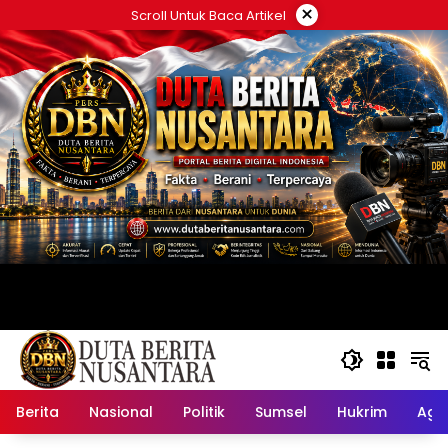
Langsung
×
Scroll Untuk Baca Artikel
ke
konten
Berita
Nasional
Politik
Sumsel
Hukrim
Ag