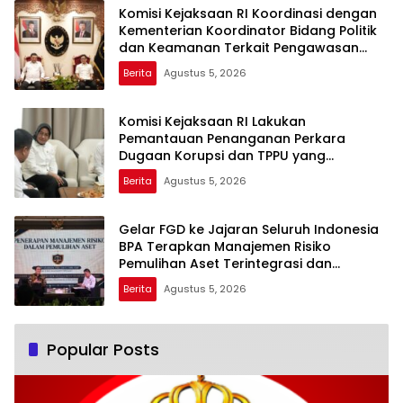
Komisi Kejaksaan RI Koordinasi dengan
Kementerian Koordinator Bidang Politik
dan Keamanan Terkait Pengawasan
Penanganan Perkara Dugaan Korupsi
Berita
Agustus 5, 2026
dan TPPU Mantan Jampidsus, FA
Komisi Kejaksaan RI Lakukan
Pemantauan Penanganan Perkara
Dugaan Korupsi dan TPPU yang
Melibatkan Mantan Jampidsus, FA di
Berita
Agustus 5, 2026
Kejaksaan Agung
Gelar FGD ke Jajaran Seluruh Indonesia
BPA Terapkan Manajemen Risiko
Pemulihan Aset Terintegrasi dan
Pemanfaatan AI
Berita
Agustus 5, 2026
Popular Posts