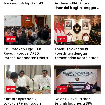
Menunda Hidup Sehat?
Perdewas Etik, Sanksi
Finansial bagi Pelanggar
Akan Diperberat
Berita
Berita
KPK Petakan Tiga Titik
Komisi Kejaksaan RI
Rawan Korupsi APBD,
Koordinasi dengan
Potensi Kebocoran Daerah
Kementerian Koordinator
Rp2,37 Triliun Berhasil
Bidang Politik dan
Dimitigasi
Keamanan Terkait
Pengawasan Penanganan
Perkara Dugaan Korupsi
dan TPPU Mantan
Jampidsus, FA
Berita
Berita
Komisi Kejaksaan RI
Gelar FGD ke Jajaran
Lakukan Pemantauan
Seluruh Indonesia BPA