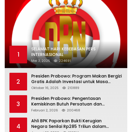
SELAMAT HARI KEBEBASAN PERS
1
INTERNASIONAL
Mei 3, 2025
224691
Presiden Prabowo: Program Makan Bergizi
2
Gratis Adalah Investasi untuk Masa
Depan Bangsa
Oktober 16, 2025
210889
Presiden Prabowo: Pengentasan
3
Kemiskinan Butuh Persatuan dan
Kepemimpinan yang Bertanggung Jawab
Februari 2, 2026
200468
Ahli BPK Paparkan Bukti Kerugian
4
Negara Senilai Rp285 Triliun dalam
Persidangan Korupsi PT Pertamina