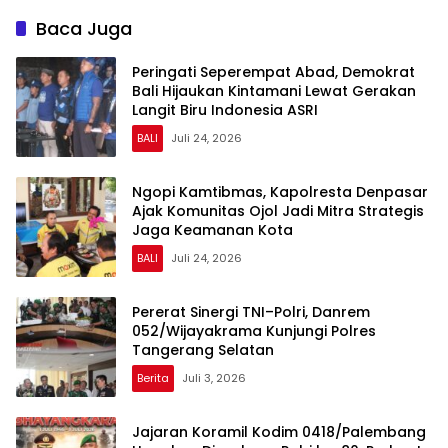
Dukung Penuh Polda
Perkuat Kepedulian dan
Sumsel
Kebersamaan dengan
Baca Juga
Masyarakat
Peringati Seperempat Abad, Demokrat
Bali Hijaukan Kintamani Lewat Gerakan
Langit Biru Indonesia ASRI
BALI
Juli 24, 2026
Ngopi Kamtibmas, Kapolresta Denpasar
Ajak Komunitas Ojol Jadi Mitra Strategis
Jaga Keamanan Kota
BALI
Juli 24, 2026
Pererat Sinergi TNI–Polri, Danrem
052/Wijayakrama Kunjungi Polres
Tangerang Selatan
Berita
Juli 3, 2026
Jajaran Koramil Kodim 0418/Palembang