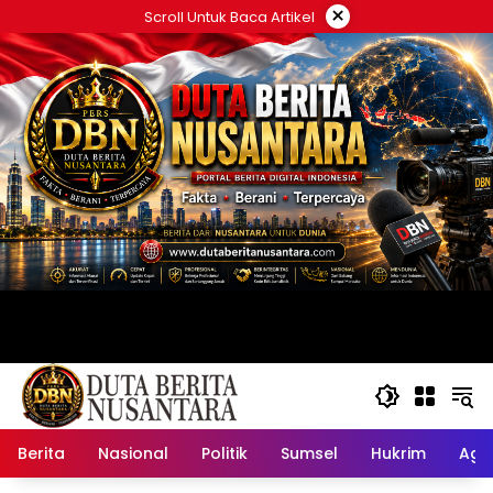
Langsung
×
Scroll Untuk Baca Artikel
ke
konten
Berita
Nasional
Politik
Sumsel
Hukrim
Ag