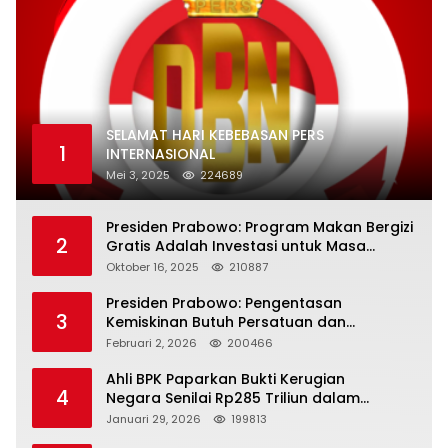
SELAMAT HARI KEBEBASAN PERS
1
INTERNASIONAL
Mei 3, 2025
224689
Presiden Prabowo: Program Makan Bergizi
2
Gratis Adalah Investasi untuk Masa
Depan Bangsa
Oktober 16, 2025
210887
Presiden Prabowo: Pengentasan
3
Kemiskinan Butuh Persatuan dan
Kepemimpinan yang Bertanggung Jawab
Februari 2, 2026
200466
Ahli BPK Paparkan Bukti Kerugian
4
Negara Senilai Rp285 Triliun dalam
Persidangan Korupsi PT Pertamina
Januari 29, 2026
199813