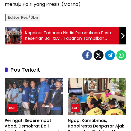
menuju Polri yang Presisi.(Marno)
Editor: Red/Dbn
Kapolres Tabanan Hadiri Pembukaan Pesta
Kesenian Bali XLVII, Tabanan Tampilkan
Harmoni dalam Budaya
Pos Terkait
BALI
BALI
Peringati Seperempat
Ngopi Kamtibmas,
Abad, Demokrat Bali
Kapolresta Denpasar Ajak