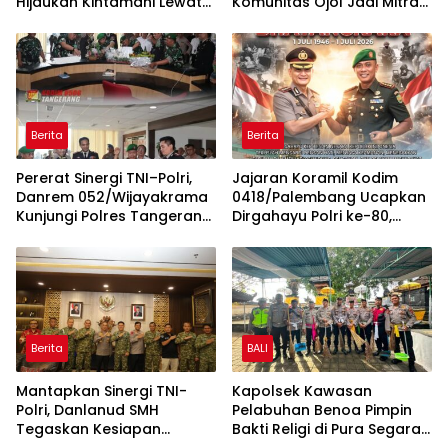
Hijaukan Kintamani Lewat
Komunitas Ojol Jadi Mitra
Gerakan Langit Biru
Strategis Jaga Keamanan
Indonesia ASRI
Kota
Berita
Berita
Pererat Sinergi TNI–Polri,
Jajaran Koramil Kodim
Danrem 052/Wijayakrama
0418/Palembang Ucapkan
Kunjungi Polres Tangerang
Dirgahayu Polri ke-80,
Selatan
Perkuat Sinergitas TNI-Polri
Berita
BALI
Mantapkan Sinergi TNI-
Kapolsek Kawasan
Polri, Danlanud SMH
Pelabuhan Benoa Pimpin
Tegaskan Kesiapan
Bakti Religi di Pura Segara,