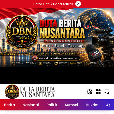
Langsung
×
Scroll Untuk Baca Artikel
ke
konten
Berita
Nasional
Politik
Sumsel
Hukrim
Ag