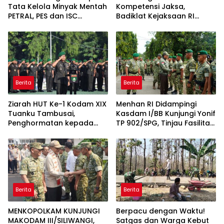
Tata Kelola Minyak Mentah
Kompetensi Jaksa,
PETRAL, PES dan ISC
Badiklat Kejaksaan RI
Diserahkan ke Penuntut
Gandeng BNSP Wujudkan
Umum
Sertifikasi Profesional
Berita
Berita
Ziarah HUT Ke-1 Kodam XIX
Menhan RI Didampingi
Tuanku Tambusai,
Kasdam I/BB Kunjungi Yonif
Penghormatan kepada
TP 902/SPG, Tinjau Fasilitas
Pahlawan Berlangsung
dan Beri Motivasi Prajurit
Khidmat
Berita
Berita
MENKOPOLKAM KUNJUNGI
Berpacu dengan Waktu!
MAKODAM III/SILIWANGI,
Satgas dan Warga Kebut