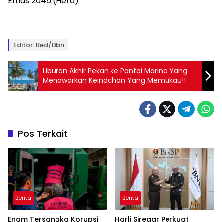
Emas 2045.(Hera)
Editor: Red/Dbn
Liburan Akhir Pekan ke Pantai Marina Yang
Menawarkan Keindahan Yang Memukau!!
Pos Terkait
Berita
Berita
Enam Tersangka Korupsi
Harli Siregar Perkuat