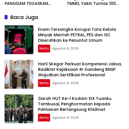
PANGDAM TEGASKAN
TMMD, Yakin Tuntas 100
KOMITMEN PERKUAT SINERGI
Persen Sebelum Penutupan
MENJAGA STABILITAS
Baca Juga
NASIONAL
Enam Tersangka Korupsi Tata Kelola
Minyak Mentah PETRAL, PES dan ISC
Diserahkan ke Penuntut Umum
Berita
Agustus 8, 2026
Harli Siregar Perkuat Kompetensi Jaksa,
Badiklat Kejaksaan RI Gandeng BNSP
Wujudkan Sertifikasi Profesional
Berita
Agustus 8, 2026
Ziarah HUT Ke-1 Kodam XIX Tuanku
Tambusai, Penghormatan kepada
Pahlawan Berlangsung Khidmat
Berita
Agustus 8, 2026