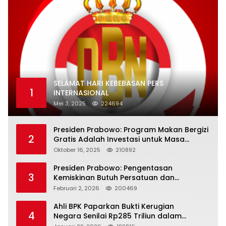
SELAMAT HARI KEBEBASAN PERS
1
INTERNASIONAL
Mei 3, 2025
224694
Presiden Prabowo: Program Makan Bergizi
2
Gratis Adalah Investasi untuk Masa
Depan Bangsa
Oktober 16, 2025
210892
Presiden Prabowo: Pengentasan
3
Kemiskinan Butuh Persatuan dan
Kepemimpinan yang Bertanggung Jawab
Februari 2, 2026
200469
Ahli BPK Paparkan Bukti Kerugian
4
Negara Senilai Rp285 Triliun dalam
Persidangan Korupsi PT Pertamina