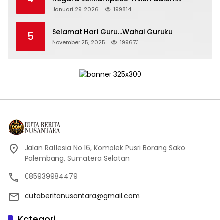
Persidangan Korupsi PT Pertamina
Januari 29, 2026
199814
Selamat Hari Guru…Wahai Guruku
5
November 25, 2025
199673
Jalan Raflesia No 16, Komplek Pusri Borang Sako
Palembang, Sumatera Selatan
085939984479
dutaberitanusantara@gmail.com
Kategori