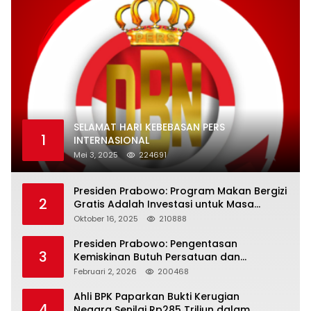
SELAMAT HARI KEBEBASAN PERS
1
INTERNASIONAL
Mei 3, 2025
224691
Presiden Prabowo: Program Makan Bergizi
2
Gratis Adalah Investasi untuk Masa
Depan Bangsa
Oktober 16, 2025
210888
Presiden Prabowo: Pengentasan
3
Kemiskinan Butuh Persatuan dan
Kepemimpinan yang Bertanggung Jawab
Februari 2, 2026
200468
Ahli BPK Paparkan Bukti Kerugian
4
Negara Senilai Rp285 Triliun dalam