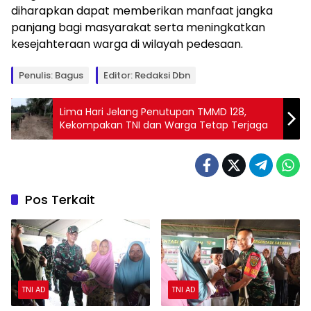
diharapkan dapat memberikan manfaat jangka
panjang bagi masyarakat serta meningkatkan
kesejahteraan warga di wilayah pedesaan.
Penulis: Bagus
Editor: Redaksi Dbn
Lima Hari Jelang Penutupan TMMD 128,
Kekompakan TNI dan Warga Tetap Terjaga
Pos Terkait
TNI AD
TNI AD