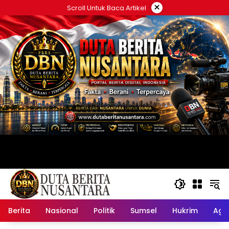
Langsung
×
Scroll Untuk Baca Artikel
ke
konten
Berita
Nasional
Politik
Sumsel
Hukrim
Ag