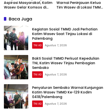
Aspirasi Masyarakat, Katim
Warnai Peninjauan Ketua
Wasev Gelar Komsos di
Tim Wasev di Lokasi TMMD
Lokasi TMMD
Kodim 0418/Palembang
Baca Juga
Kegiatan Sosial TMMD Jadi Perhatian
Katim Wasev Saat Tinjau Lokasi di
Palembang
TNI AD
Agustus 7, 2026
Bakti Sosial TMMD Perkuat Kepedulian
TNI, Katim Wasev Tinjau Pembagian
Sembako
TNI AD
Agustus 7, 2026
Penyaluran Sembako Warnai Kunjungan
Katim Wasev TMMD Ke-129 Kodim
0418/Palembang
TNI AD
Agustus 7, 2026