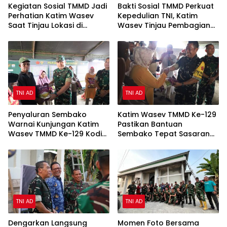
Kegiatan Sosial TMMD Jadi
Bakti Sosial TMMD Perkuat
Perhatian Katim Wasev
Kepedulian TNI, Katim
Saat Tinjau Lokasi di
Wasev Tinjau Pembagian
Palembang
Sembako
TNI AD
TNI AD
Penyaluran Sembako
Katim Wasev TMMD Ke-129
Warnai Kunjungan Katim
Pastikan Bantuan
Wasev TMMD Ke-129 Kodim
Sembako Tepat Sasaran
0418/Palembang
bagi Warga Talang Jambe
TNI AD
TNI AD
Dengarkan Langsung
Momen Foto Bersama