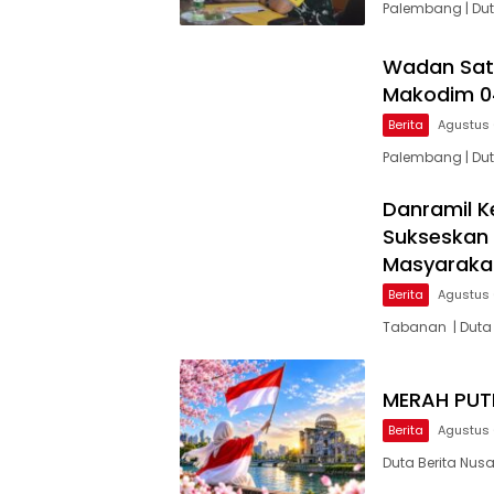
Palembang | Du
Wadan Sat
Makodim 0
Berita
Agustus 
Palembang | Du
Danramil K
Sukseskan 
Masyarak
Berita
Agustus 
Tabanan | Duta
MERAH PUTI
Berita
Agustus 
Duta Berita Nusa