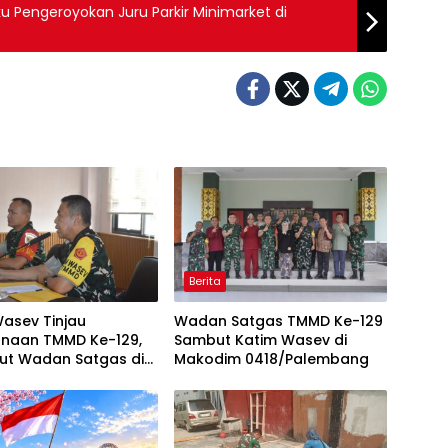
ku Pengeroyokan Juru Parkir Minimarket di
Berita
asev Tinjau
Wadan Satgas TMMD Ke-129
anaan TMMD Ke-129,
Sambut Katim Wasev di
ut Wadan Satgas di
Makodim 0418/Palembang
im