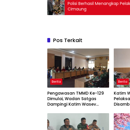
Polisi Berhasil Menangkap Pela
Cimaung
Pos Terkait
Berita
Berita
Pengawasan TMMD Ke-129
Katim W
Dimulai, Wadan Satgas
Pelaks
Dampingi Katim Wasev
Disamb
Tinjau Lokasi Kegiatan
Makod