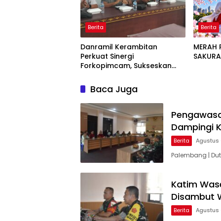
Berita
Berita
Danramil Kerambitan
MERAH P
Perkuat Sinergi
SAKUR
Forkopimcam, Sukseskan
HUT RI Ke-81 Bermakna Bagi
Seluruh Masyarakat
Baca Juga
Pengawasa
Dampingi K
Berita
Agustus 
Palembang | Du
Katim Wase
Disambut 
Berita
Agustus 