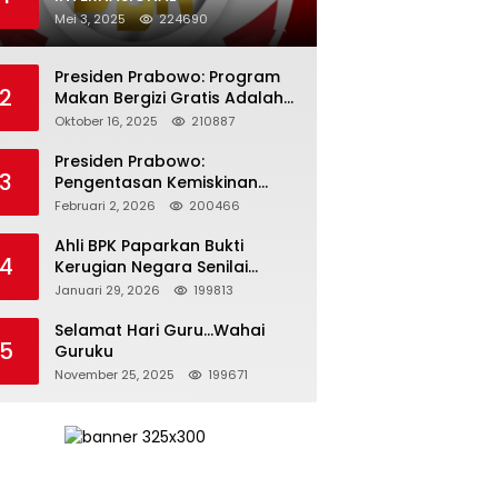
Mei 3, 2025
224690
Presiden Prabowo: Program
2
Makan Bergizi Gratis Adalah
Investasi untuk Masa Depan
Oktober 16, 2025
210887
Bangsa
Presiden Prabowo:
3
Pengentasan Kemiskinan
Butuh Persatuan dan
Februari 2, 2026
200466
Kepemimpinan yang
Bertanggung Jawab
Ahli BPK Paparkan Bukti
4
Kerugian Negara Senilai
Rp285 Triliun dalam
Januari 29, 2026
199813
Persidangan Korupsi PT
Pertamina
Selamat Hari Guru…Wahai
5
Guruku
November 25, 2025
199671