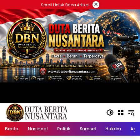
Langsung
×
Scroll Untuk Baca Artikel
ke
konten
Berita
Nasional
Politik
Sumsel
Hukrim
Ag