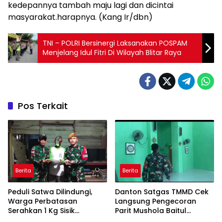
kedepannya tambah maju lagi dan dicintai
masyarakat.harapnya. (Kang Ir/dbn)
TNI – POLRI Bersinergi Laksanakan POSPAM
Menjelang Idul Fitri Di Wilayah Blitar Raya
Pos Terkait
Berita
Berita
Peduli Satwa Dilindungi,
Danton Satgas TMMD Cek
Warga Perbatasan
Langsung Pengecoran
Serahkan 1 Kg Sisik
Parit Mushola Baitul
Trenggiling ke Satgas
Maghfurin