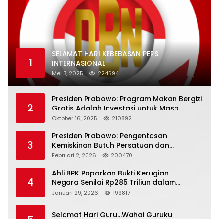
SELAMAT HARI KEBEBASAN PERS
1
INTERNASIONAL
Mei 3, 2025
224694
Presiden Prabowo: Program Makan Bergizi
2
Gratis Adalah Investasi untuk Masa
Depan Bangsa
Oktober 16, 2025
210892
Presiden Prabowo: Pengentasan
3
Kemiskinan Butuh Persatuan dan
Kepemimpinan yang Bertanggung Jawab
Februari 2, 2026
200470
Ahli BPK Paparkan Bukti Kerugian
4
Negara Senilai Rp285 Triliun dalam
Persidangan Korupsi PT Pertamina
Januari 29, 2026
199817
Selamat Hari Guru…Wahai Guruku