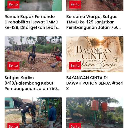
Berita
Berita
Rumah Bapak Fernando
Bersama Warga, Satgas
Direhabilitasi Lewat TMMD
TMMD ke-129 Lanjutkan
ke-129, Ditargetkan Lebih
Pembangunan Jalan 750
Aman dan Nyaman
Meter di Talang Jambe
Berita
Berita
Satgas Kodim
BAYANGAN CINTA DI
0418/Palembang Kebut
BAWAH POHON SENJA #Seri
Pembangunan Jalan 750
3
Meter
Berita
Berita