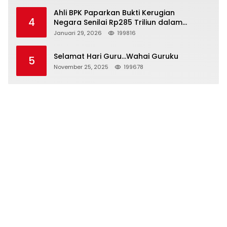
Ahli BPK Paparkan Bukti Kerugian
4
Negara Senilai Rp285 Triliun dalam
Persidangan Korupsi PT Pertamina
Januari 29, 2026
199816
Selamat Hari Guru…Wahai Guruku
5
November 25, 2025
199678