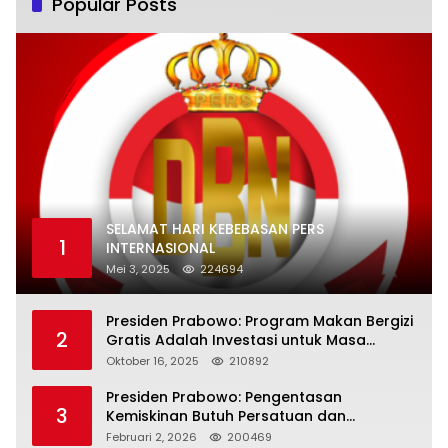
Popular Posts
SELAMAT HARI KEBEBASAN PERS
1
INTERNASIONAL
Mei 3, 2025
224694
Presiden Prabowo: Program Makan Bergizi
2
Gratis Adalah Investasi untuk Masa
Depan Bangsa
Oktober 16, 2025
210892
Presiden Prabowo: Pengentasan
3
Kemiskinan Butuh Persatuan dan
Kepemimpinan yang Bertanggung Jawab
Februari 2, 2026
200469