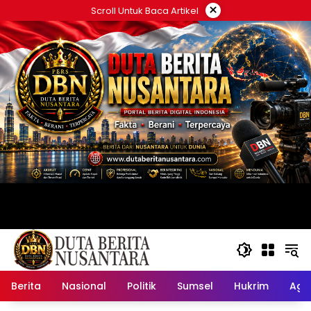
Langsung
×
Scroll Untuk Baca Artikel
ke
konten
Berita
Nasional
Politik
Sumsel
Hukrim
Ag