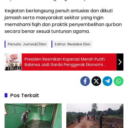
Kegiatan berlangsung penuh antusias dan diikuti
jamaah serta masyarakat sekitar yang ingin
memahami fiqih dan praktik penyembelihan qurban
secara benar sesuai tuntunan agama.
Penulis: Jumadi/Dbn
Editor: Redaksi Dbn
Presiden Resmikan Koperasi Merah Putih:
Babinsa Jadi Garda Penggerak Ekonomi
Desa
Pos Terkait