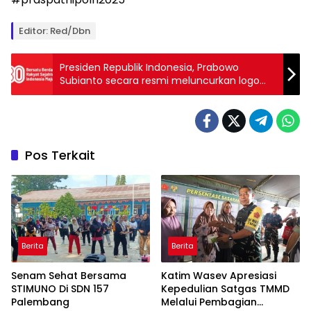
Editor: Red/Dbn
Presiden Republik Indonesia, Prabowo
Subianto secara resmi meluncurkan logo
dan tema Hari Ulang Tahun (HUT) ke-80
Kemerdekaan Republik Indonesia
Pos Terkait
Berita
Berita
Senam Sehat Bersama
Katim Wasev Apresiasi
STIMUNO Di SDN 157
Kepedulian Satgas TMMD
Palembang
Melalui Pembagian