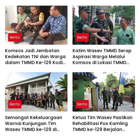
Sembako
Berita
Berita
Komsos Jadi Jembatan
Katim Wasev TMMD Serap
Kedekatan TNI dan Warga
Aspirasi Warga Melalui
dalam TMMD Ke-129 Kodim
Komsos di Lokasi TMMD
0418/Palembang
Kodim 0418/Palembang
Berita
Berita
Semangat Kekeluargaan
Ketua Tim Wasev Pastikan
Warnai Kunjungan Tim
Rehabilitasi Pos Kamling
Wasev TMMD ke-129 di
TMMD ke-129 Berjalan
Talang Jambe
Sesuai Target