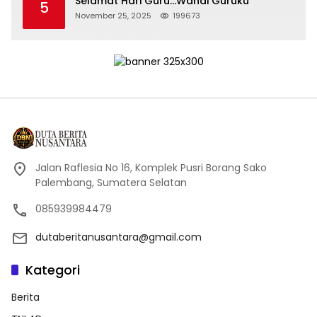
Selamat Hari Guru…Wahai Guruku
5
November 25, 2025
199673
Jalan Raflesia No 16, Komplek Pusri Borang Sako
Palembang, Sumatera Selatan
085939984479
dutaberitanusantara@gmail.com
Kategori
Berita