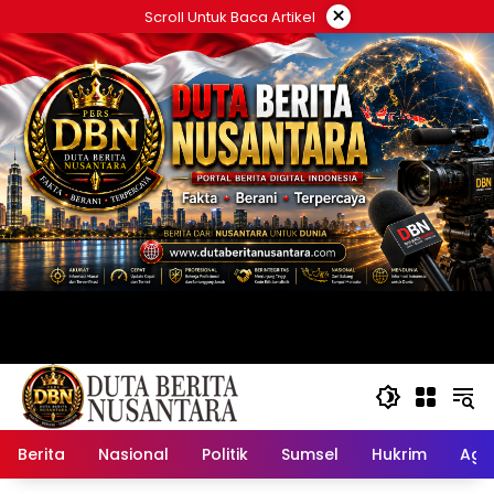
Langsung
×
Scroll Untuk Baca Artikel
ke
konten
Berita
Nasional
Politik
Sumsel
Hukrim
Ag