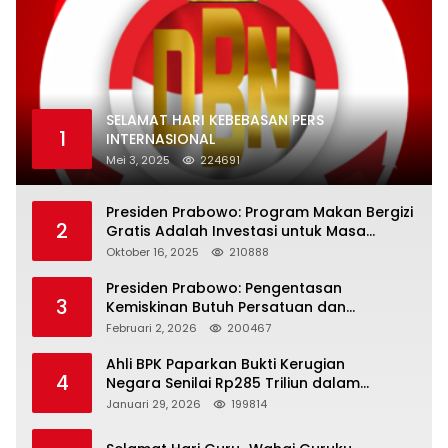
SELAMAT HARI KEBEBASAN PERS
1
INTERNASIONAL
Mei 3, 2025
224691
Presiden Prabowo: Program Makan Bergizi
2
Gratis Adalah Investasi untuk Masa
Depan Bangsa
Oktober 16, 2025
210888
Presiden Prabowo: Pengentasan
3
Kemiskinan Butuh Persatuan dan
Kepemimpinan yang Bertanggung Jawab
Februari 2, 2026
200467
Ahli BPK Paparkan Bukti Kerugian
4
Negara Senilai Rp285 Triliun dalam
Persidangan Korupsi PT Pertamina
Januari 29, 2026
199814