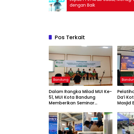
dengan Baik
Pos Terkait
Bandung
Bandu
Dalam Rangka Milad MUI Ke-
Pelati
51, MUI Kota Bandung
Da’i K
Memberikan Seminar
Masjid 
Pesantren Ke Seluruh Pondok
Kurang
Pesantren di Kota Bandung