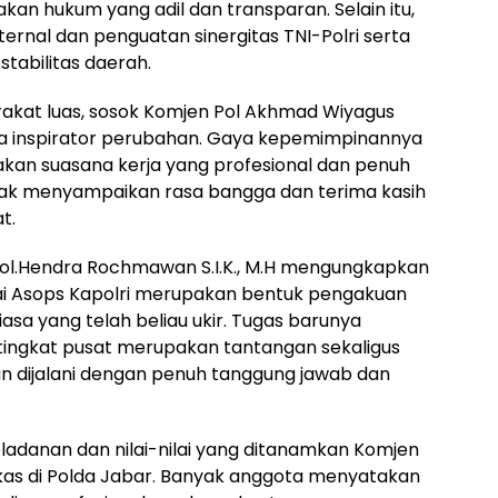
an hukum yang adil dan transparan. Selain itu,
ternal dan penguatan sinergitas TNI-Polri serta
tabilitas daerah.
rakat luas, sosok Komjen Pol Akhmad Wiyagus
ga inspirator perubahan. Gaya kepemimpinannya
an suasana kerja yang profesional dan penuh
pihak menyampaikan rasa bangga dan terima kasih
t.
ol.Hendra Rochmawan S.I.K., M.H mengungkapkan
i Asops Kapolri merupakan bentuk pengakuan
iasa yang telah beliau ukir. Tugas barunya
i tingkat pusat merupakan tantangan sekaligus
n dijalani dengan penuh tanggung jawab dan
eladanan dan nilai-nilai yang ditanamkan Komjen
s di Polda Jabar. Banyak anggota menyatakan