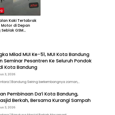
ng
alan Kaki Tertabrak
 Motor di Depan
 Seblak GSM
g, Satu Korban
 Mengalami Kejang
ka Milad MUI Ke-51, MUI Kota Bandung
 Seminar Pesantren Ke Seluruh Pondok
di Kota Bandung
us 3, 2026
santara | Bandung Seiring berkembangnya zaman,…
dan Pembinaan Da’i Kota Bandung,
sjid Berkah, Bersama Kurangi Sampah
us 3, 2026
antara | Bandung Masjid Berkah Movement…