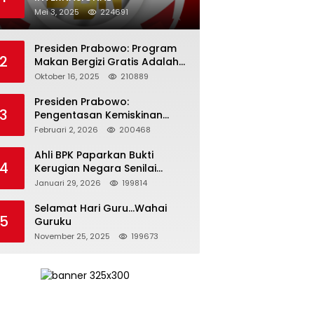
Mei 3, 2025
224691
Presiden Prabowo: Program
2
Makan Bergizi Gratis Adalah
Investasi untuk Masa Depan
Oktober 16, 2025
210889
Bangsa
Presiden Prabowo:
3
Pengentasan Kemiskinan
Butuh Persatuan dan
Februari 2, 2026
200468
Kepemimpinan yang
Bertanggung Jawab
Ahli BPK Paparkan Bukti
4
Kerugian Negara Senilai
Rp285 Triliun dalam
Januari 29, 2026
199814
Persidangan Korupsi PT
Pertamina
Selamat Hari Guru…Wahai
5
Guruku
November 25, 2025
199673