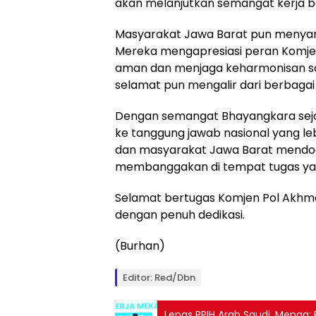
akan melanjutkan semangat kerja be
Masyarakat Jawa Barat pun menyam
Mereka mengapresiasi peran Komje
aman dan menjaga keharmonisan sosia
selamat pun mengalir dari berbagai
Dengan semangat Bhayangkara seja
ke tanggung jawab nasional yang leb
dan masyarakat Jawa Barat mendoak
membanggakan di tempat tugas ya
Selamat bertugas Komjen Pol Akhma
dengan penuh dedikasi.
(Burhan)
Editor: Red/Dbn
Lepas PPIH Arab Saudi, Menag: 