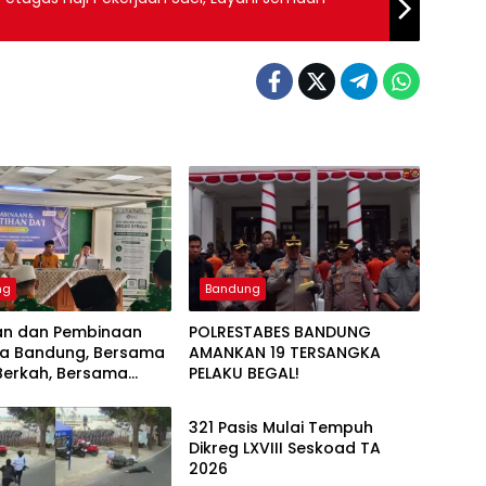
ng
Bandung
han dan Pembinaan
POLRESTABES BANDUNG
ota Bandung, Bersama
AMANKAN 19 TERSANGKA
Berkah, Bersama
PELAKU BEGAL!
Bandung
i Sampah
321 Pasis Mulai Tempuh
Dikreg LXVIII Seskoad TA
2026