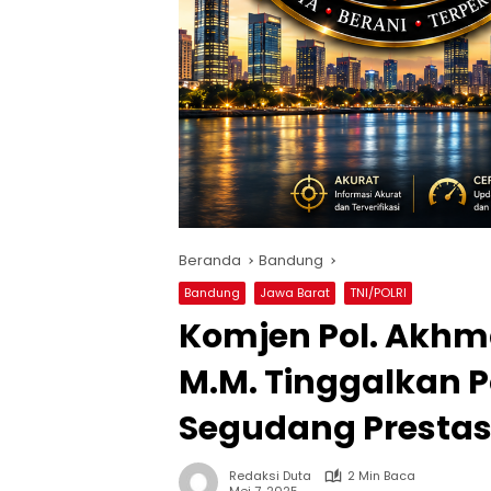
Beranda
Bandung
Bandung
Jawa Barat
TNI/POLRI
Komjen Pol. Akhmad
M.M. Tinggalkan 
Segudang Prestasi
Redaksi Duta
2 Min Baca
Mei 7, 2025