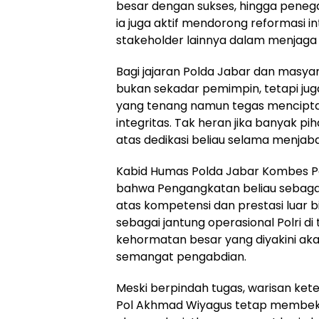
besar dengan sukses, hingga penegak
ia juga aktif mendorong reformasi in
stakeholder lainnya dalam menjaga s
Bagi jajaran Polda Jabar dan masya
bukan sekadar pemimpin, tetapi ju
yang tenang namun tegas menciptak
integritas. Tak heran jika banyak 
atas dedikasi beliau selama menjaba
Kabid Humas Polda Jabar Kombes P
bahwa Pengangkatan beliau sebaga
atas kompetensi dan prestasi luar b
sebagai jantung operasional Polri d
kehormatan besar yang diyakini aka
semangat pengabdian.
Meski berpindah tugas, warisan ket
Pol Akhmad Wiyagus tetap membeka