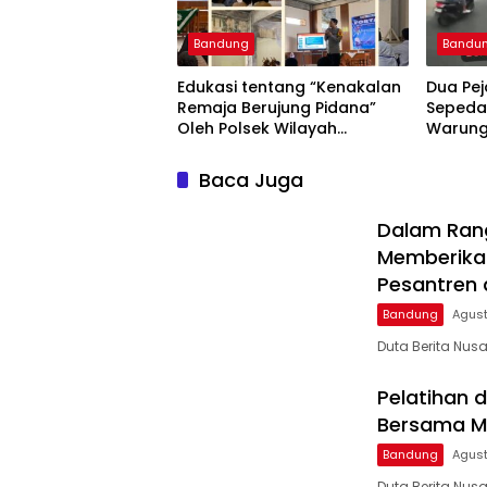
Bandung
Bandu
Edukasi tentang “Kenakalan
Dua Pej
Remaja Berujung Pidana”
Sepeda
Oleh Polsek Wilayah
Warung
Gedebage Kota Bandung di
Bandun
SMK Muhammadiyah 3
Sempat
Baca Juga
Bandung
Dalam Rang
Memberikan
Pesantren 
Bandung
Agust
Duta Berita Nu
Pelatihan 
Bersama Ma
Bandung
Agust
Duta Berita Nus