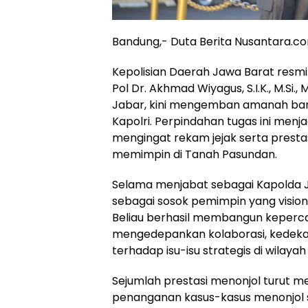
Bandung,- Duta Berita Nusantara.c
Kepolisian Daerah Jawa Barat resm
Pol Dr. Akhmad Wiyagus, S.I.K., M.Si
Jabar, kini mengemban amanah bar
Kapolri. Perpindahan tugas ini me
mengingat rekam jejak serta presta
memimpin di Tanah Pasundan.
Selama menjabat sebagai Kapolda J
sebagai sosok pemimpin yang visio
Beliau berhasil membangun keperca
mengedepankan kolaborasi, kedeka
terhadap isu-isu strategis di wilay
Sejumlah prestasi menonjol turut m
penanganan kasus-kasus menonjol 