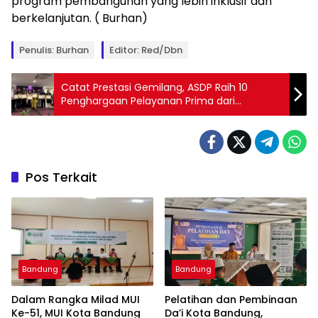
program pembangunan yang lebih inklusif dan
berkelanjutan. ( Burhan)
Penulis: Burhan
Editor: Red/dbn
Catat Prestasi Gemilang, ASDP Raih 10
Penghargaan Pelayanan Prima dari
Kementerian Perhubungan
Pos Terkait
Bandung
Bandung
Dalam Rangka Milad MUI
Pelatihan dan Pembinaan
Ke-51, MUI Kota Bandung
Da’i Kota Bandung,