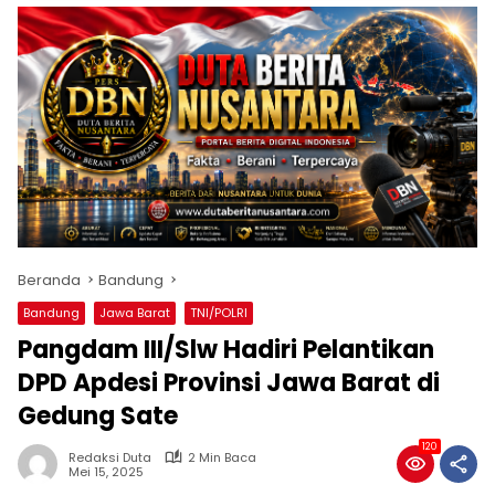
Beranda
Bandung
Bandung
Jawa Barat
TNI/POLRI
Pangdam III/Slw Hadiri Pelantikan
DPD Apdesi Provinsi Jawa Barat di
Gedung Sate
120
Redaksi Duta
2 Min Baca
Mei 15, 2025