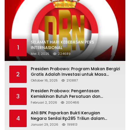
SELAMAT HARI KEBEBASAN PERS
1
INTERNASIONAL
Mei 3, 2025
224689
Presiden Prabowo: Program Makan Bergizi
2
Gratis Adalah Investasi untuk Masa
Depan Bangsa
Oktober 16, 2025
210887
Presiden Prabowo: Pengentasan
3
Kemiskinan Butuh Persatuan dan
Kepemimpinan yang Bertanggung Jawab
Februari 2, 2026
200466
Ahli BPK Paparkan Bukti Kerugian
4
Negara Senilai Rp285 Triliun dalam
Persidangan Korupsi PT Pertamina
Januari 29, 2026
199813