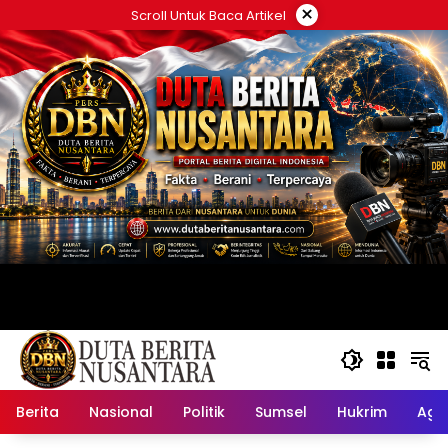
Langsung
×
Scroll Untuk Baca Artikel
ke
konten
Berita
Nasional
Politik
Sumsel
Hukrim
Ag