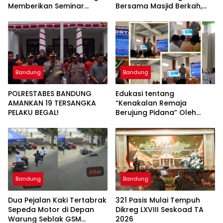
Memberikan Seminar
Bersama Masjid Berkah,
Pesantren Ke Seluruh
Bersama Kurangi Sampah
Pondok Pesantren di Kota
Bandung
Bandung
Bandung
POLRESTABES BANDUNG
Edukasi tentang
AMANKAN 19 TERSANGKA
“Kenakalan Remaja
PELAKU BEGAL!
Berujung Pidana” Oleh
Polsek Wilayah Gedebage
Kota Bandung di SMK
Muhammadiyah 3
Bandung
Bandung
Bandung
Dua Pejalan Kaki Tertabrak
321 Pasis Mulai Tempuh
Sepeda Motor di Depan
Dikreg LXVIII Seskoad TA
Warung Seblak GSM
2026