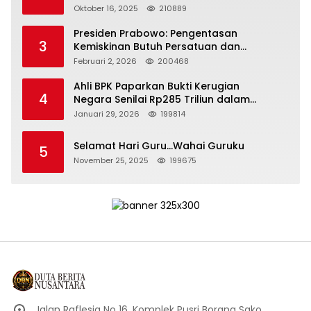
Depan Bangsa
Oktober 16, 2025
210889
Presiden Prabowo: Pengentasan
3
Kemiskinan Butuh Persatuan dan
Kepemimpinan yang Bertanggung Jawab
Februari 2, 2026
200468
Ahli BPK Paparkan Bukti Kerugian
4
Negara Senilai Rp285 Triliun dalam
Persidangan Korupsi PT Pertamina
Januari 29, 2026
199814
Selamat Hari Guru…Wahai Guruku
5
November 25, 2025
199675
Jalan Raflesia No 16, Komplek Pusri Borang Sako