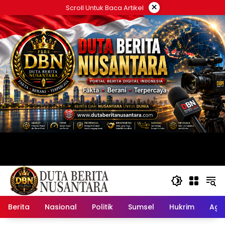
Langsung
×
Scroll Untuk Baca Artikel
ke
konten
Berita
Nasional
Politik
Sumsel
Hukrim
Ag