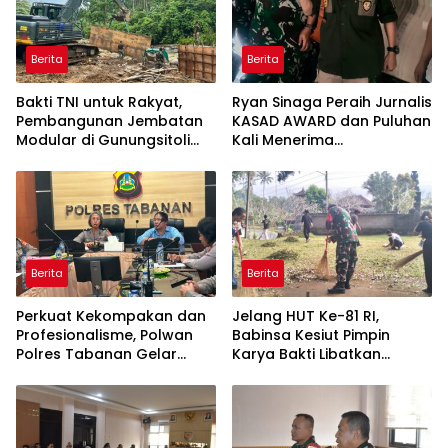
Berita
Berita
Bakti TNI untuk Rakyat,
Ryan Sinaga Peraih Jurnalis
Pembangunan Jembatan
KASAD AWARD dan Puluhan
Modular di Gunungsitoli
Kali Menerima
Masuki Tahap Pengecoran
Penghargaan Ajak Awak
Abutmen
Media Aktif Publikasi
Kegiatan TNI
Berita
Berita
Perkuat Kekompakan dan
Jelang HUT Ke-81 RI,
Profesionalisme, Polwan
Babinsa Kesiut Pimpin
Polres Tabanan Gelar
Karya Bakti Libatkan
Pertemuan Rutin
Mahasiswa Universitas
Udayana