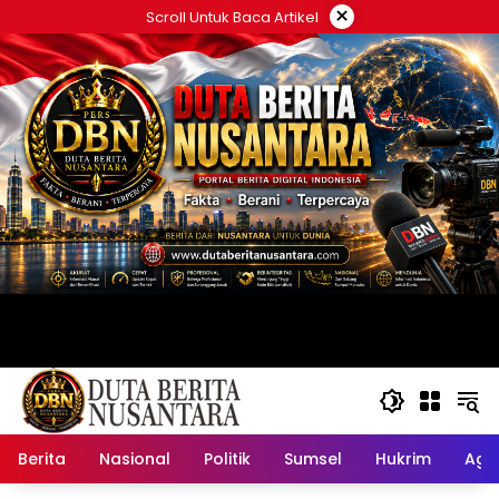
Langsung
×
Scroll Untuk Baca Artikel
ke
konten
Berita
Nasional
Politik
Sumsel
Hukrim
Ag