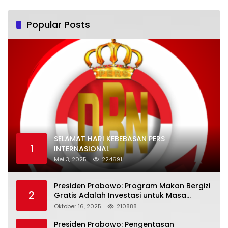
Popular Posts
SELAMAT HARI KEBEBASAN PERS
1
INTERNASIONAL
Mei 3, 2025
224691
Presiden Prabowo: Program Makan Bergizi
2
Gratis Adalah Investasi untuk Masa
Depan Bangsa
Oktober 16, 2025
210888
Presiden Prabowo: Pengentasan