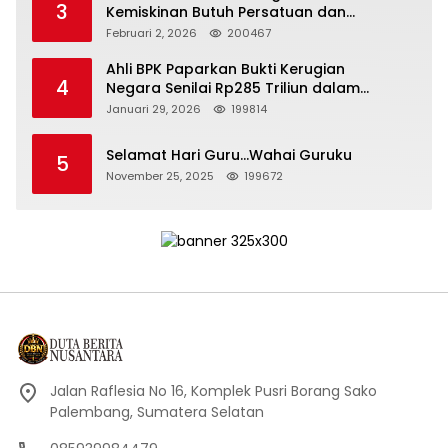
3
Kemiskinan Butuh Persatuan dan
Kepemimpinan yang Bertanggung Jawab
Februari 2, 2026
200467
Ahli BPK Paparkan Bukti Kerugian
4
Negara Senilai Rp285 Triliun dalam
Persidangan Korupsi PT Pertamina
Januari 29, 2026
199814
Selamat Hari Guru…Wahai Guruku
5
November 25, 2025
199672
Jalan Raflesia No 16, Komplek Pusri Borang Sako
Palembang, Sumatera Selatan