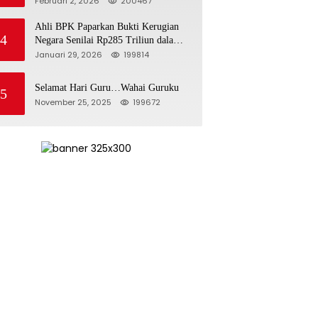
Februari 2, 2026
200467
Jawab
Ahli BPK Paparkan Bukti Kerugian
4
Negara Senilai Rp285 Triliun dalam
Persidangan Korupsi PT Pertamina
Januari 29, 2026
199814
Selamat Hari Guru…Wahai Guruku
5
November 25, 2025
199672