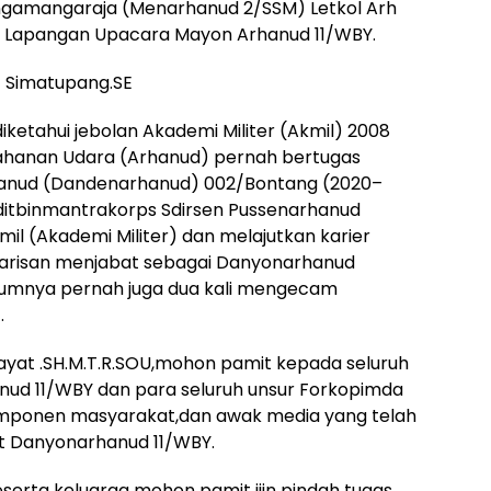
ngamangaraja (Menarhanud 2/SSM) Letkol Arh
 di Lapangan Upacara Mayon Arhanud 11/WBY.
G Simatupang.SE
iketahui jebolan Akademi Militer (Akmil) 2008
rtahanan Udara (Arhanud) pernah bertugas
nud (Dandenarhanud) 002/Bontang (2020–
bditbinmantrakorps Sdirsen Pussenarhanud
mil (Akademi Militer) dan melajutkan karier
t Barisan menjabat sebagai Danyonarhanud
elumnya pernah juga dua kali mengecam
.
ayat .SH.M.T.R.SOU,mohon pamit kepada seluruh
anud 11/WBY dan para seluruh unsur Forkopimda
 komponen masyarakat,dan awak media yang telah
t Danyonarhanud 11/WBY.
erta keluarga mohon pamit ijin pindah tugas