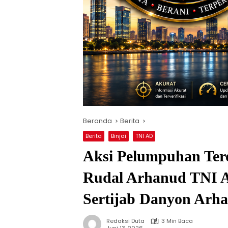
Beranda
Berita
Berita
Binjai
TNI AD
Aksi Pelumpuhan Tero
Rudal Arhanud TNI 
Sertijab Danyon Ar
Redaksi Duta
3 Min Baca
Juni 13, 2026