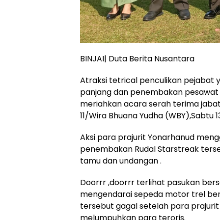
BINJAI| Duta Berita Nusantara
Atraksi tetrical penculikan pejabat
panjang dan penembakan pesawat
meriahkan acara serah terima jaba
11/Wira Bhuana Yudha (WBY),Sabtu 13
Aksi para prajurit Yonarhanud meng
penembakan Rudal Starstreak ters
tamu dan undangan .
Doorrr ,doorrr terlihat pasukan be
mengendarai sepeda motor trel bera
tersebut gagal setelah para prajuri
melumpuhkan para teroris.