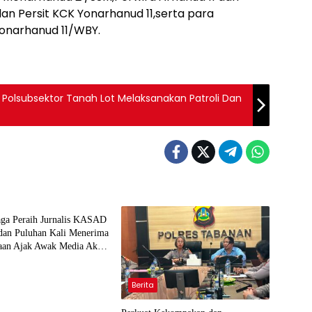
dan Persit KCK Yonarhanud 11,serta para
onarhanud 11/WBY.
l Polsubsektor Tanah Lot Melaksanakan Patroli Dan
aga Peraih Jurnalis KASAD
n Puluhan Kali Menerima
aan Ajak Awak Media Aktif
 Kegiatan TNI
Berita