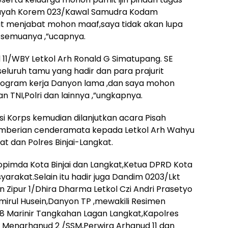
ilayah Korem 023/Kawal Samudra Kodam
at menjabat mohon maaf,saya tidak akan lupa
t semuanya ,”ucapnya.
11/WBY Letkol Arh Ronald G Simatupang. SE
luruh tamu yang hadir dan para prajurit
rogram kerja Danyon lama ,dan saya mohon
n TNI,Polri dan lainnya ,”ungkapnya.
si Korps kemudian dilanjutkan acara Pisah
mberian cenderamata kepada Letkol Arh Wahyu
at dan Polres Binjai-Langkat.
kopimda Kota Binjai dan Langkat,Ketua DPRD Kota
arakat.Selain itu hadir juga Dandim 0203/Lkt
 Zipur 1/Dhira Dharma Letkol Czi Andri Prasetyo
mirul Husein,Danyon TP ,mewakili Resimen
 8 Marinir Tangkahan Lagan Langkat,Kapolres
ra Menarhanud 2 /SSM,Perwira Arhanud 11 dan