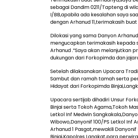
sebagai Dandim 0211/Tapteng di w
I/BB,apabila ada kesalahan saya sa
dengan Arhanud 11,terimakasih bua
Dilokasi yang sama Danyon Arhanud 
mengucapkan terimakasih kepada se
Arhanud .”Saya akan melanjutkan p
dukungan dari Forkopimda dan jajara
Setelah dilaksanakan Upacara Tradi
Sambut dan ramah tamah serta pe
Hidayat dari Forkopimda Binjai,Langk
Upacara sertijab dihadiri Unsur For
Binjai serta Tokoh Agama,Tokoh Masy
Letkol Inf Medwin Sangkakala,Danyon
Wibowo,Danyonif 100/PS Letkol Inf A
Arhanud 1 Pasgat,mewakili Danyonif
Binjai,Kapolres Langkat,para perwi