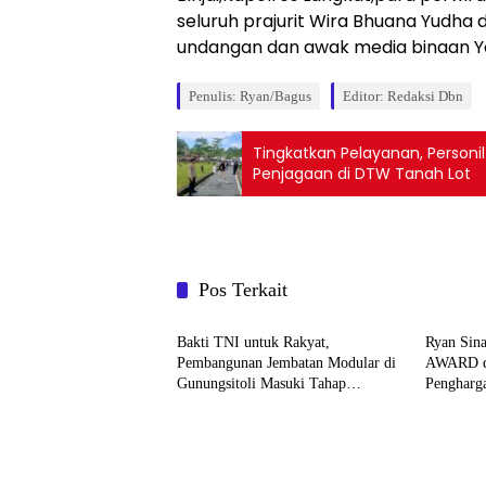
seluruh prajurit Wira Bhuana Yudha 
undangan dan awak media binaan Y
Penulis: Ryan/Bagus
Editor: Redaksi Dbn
Tingkatkan Pelayanan, Personi
Penjagaan di DTW Tanah Lot
Pos Terkait
Berita
Berita
Bakti TNI untuk Rakyat,
Ryan Sin
Pembangunan Jembatan Modular di
AWARD da
Gunungsitoli Masuki Tahap
Pengharg
Pengecoran Abutmen
Publikasi