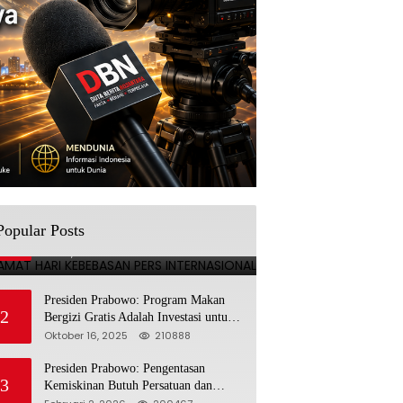
SELAMAT HARI KEBEBASAN
Popular Posts
1
PERS INTERNASIONAL
Mei 3, 2025
224690
Presiden Prabowo: Program Makan
2
Bergizi Gratis Adalah Investasi untuk
Masa Depan Bangsa
Oktober 16, 2025
210888
Presiden Prabowo: Pengentasan
3
Kemiskinan Butuh Persatuan dan
Kepemimpinan yang Bertanggung