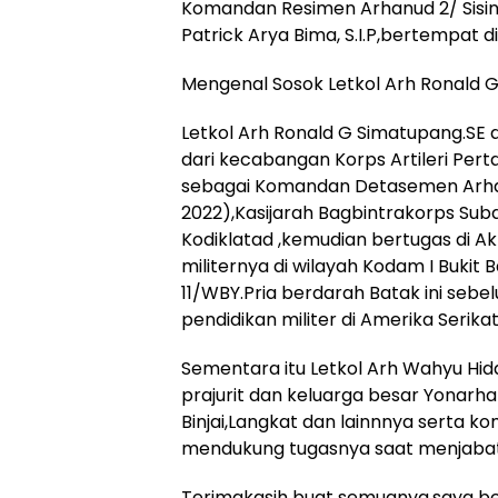
Komandan Resimen Arhanud 2/ Sisi
Patrick Arya Bima, S.I.P,bertempat
Mengenal Sosok Letkol Arh Ronald 
Letkol Arh Ronald G Simatupang.SE d
dari kecabangan Korps Artileri Pe
sebagai Komandan Detasemen Arha
2022),Kasijarah Bagbintrakorps Su
Kodiklatad ,kemudian bertugas di Ak
militernya di wilayah Kodam I Buki
11/WBY.Pria berdarah Batak ini seb
pendidikan militer di Amerika Serikat
Sementara itu Letkol Arh Wahyu Hid
prajurit dan keluarga besar Yonarh
Binjai,Langkat dan lainnnya serta
mendukung tugasnya saat menjaba
Terimakasih buat semuanya,saya bes