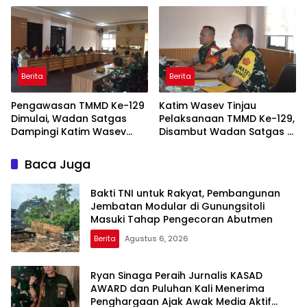
Udayana
Berita
Berita
Pengawasan TMMD Ke-129
Katim Wasev Tinjau
Dimulai, Wadan Satgas
Pelaksanaan TMMD Ke-129,
Dampingi Katim Wasev
Disambut Wadan Satgas di
Tinjau Lokasi Kegiatan
Makodim
Baca Juga
Bakti TNI untuk Rakyat, Pembangunan
Jembatan Modular di Gunungsitoli
Masuki Tahap Pengecoran Abutmen
Berita
Agustus 6, 2026
Ryan Sinaga Peraih Jurnalis KASAD
AWARD dan Puluhan Kali Menerima
Penghargaan Ajak Awak Media Aktif