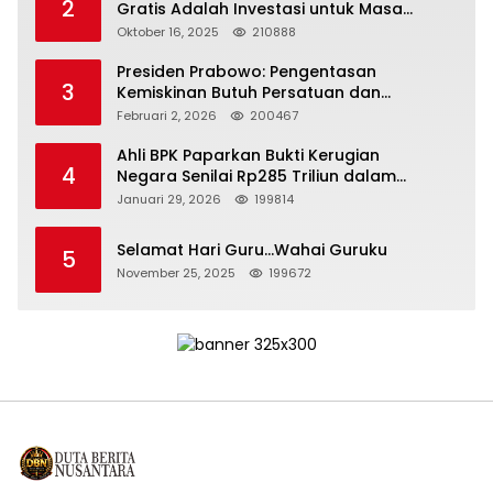
2
Gratis Adalah Investasi untuk Masa
Depan Bangsa
Oktober 16, 2025
210888
Presiden Prabowo: Pengentasan
3
Kemiskinan Butuh Persatuan dan
Kepemimpinan yang Bertanggung Jawab
Februari 2, 2026
200467
Ahli BPK Paparkan Bukti Kerugian
4
Negara Senilai Rp285 Triliun dalam
Persidangan Korupsi PT Pertamina
Januari 29, 2026
199814
Selamat Hari Guru…Wahai Guruku
5
November 25, 2025
199672