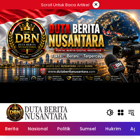
Langsung
×
Scroll Untuk Baca Artikel
ke
konten
Berita
Nasional
Politik
Sumsel
Hukrim
Ag