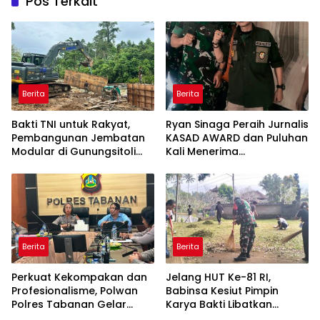
Pos Terkait
Berita
Berita
Bakti TNI untuk Rakyat,
Ryan Sinaga Peraih Jurnalis
Pembangunan Jembatan
KASAD AWARD dan Puluhan
Modular di Gunungsitoli
Kali Menerima
Masuki Tahap Pengecoran
Penghargaan Ajak Awak
Abutmen
Media Aktif Publikasi
Kegiatan TNI
Berita
Berita
Perkuat Kekompakan dan
Jelang HUT Ke-81 RI,
Profesionalisme, Polwan
Babinsa Kesiut Pimpin
Polres Tabanan Gelar
Karya Bakti Libatkan
Pertemuan Rutin
Mahasiswa Universitas