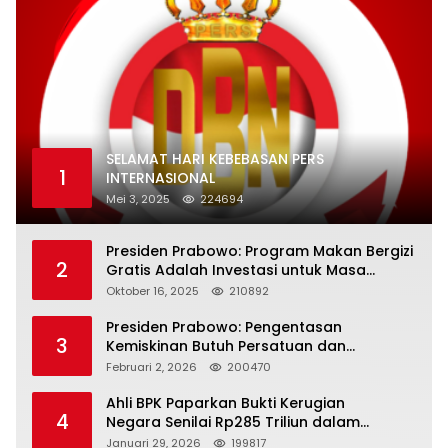
SELAMAT HARI KEBEBASAN PERS
1
INTERNASIONAL
Mei 3, 2025
224694
Presiden Prabowo: Program Makan Bergizi
2
Gratis Adalah Investasi untuk Masa
Depan Bangsa
Oktober 16, 2025
210892
Presiden Prabowo: Pengentasan
3
Kemiskinan Butuh Persatuan dan
Kepemimpinan yang Bertanggung Jawab
Februari 2, 2026
200470
Ahli BPK Paparkan Bukti Kerugian
4
Negara Senilai Rp285 Triliun dalam
Persidangan Korupsi PT Pertamina
Januari 29, 2026
199817