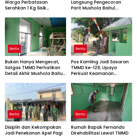
Warga Perbatasan
Langsung Pengecoran
Serahkan 1 Kg Sisik
Parit Mushola Baitul
Trenggiling ke Satgas
Maghfurin
Pamtas RI-Malaysia
Yonarmed 19/Bogani
Berita
Berita
Bukan Hanya Mengecat,
Pos Kamling Jadi Sasaran
Satgas TMMD Perhatikan
TMMD ke-129, Upaya
Detail Akhir Mushola Baitul
Perkuat Keamanan
Maghfurin
Berbasis Masyarakat
Berita
Berita
Disiplin dan Kekompakan
Rumah Bapak Fernando
Jadi Penekanan Apel Pagi
Direhabilitasi Lewat TMMD