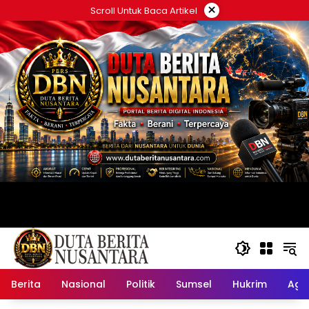
Langsung
×
Scroll Untuk Baca Artikel
ke
konten
Berita
Nasional
Politik
Sumsel
Hukrim
Ag