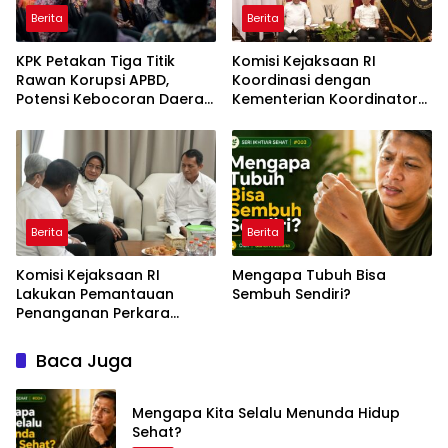
Berita
Berita
KPK Petakan Tiga Titik
Komisi Kejaksaan RI
Rawan Korupsi APBD,
Koordinasi dengan
Potensi Kebocoran Daerah
Kementerian Koordinator
Rp2,37 Triliun Berhasil
Bidang Politik dan
Dimitigasi
Keamanan Terkait
Pengawasan Penanganan
Perkara Dugaan Korupsi
dan TPPU Mantan
Jampidsus, FA
Berita
Berita
Komisi Kejaksaan RI
Mengapa Tubuh Bisa
Lakukan Pemantauan
Sembuh Sendiri?
Penanganan Perkara
Dugaan Korupsi dan TPPU
yang Melibatkan Mantan
Baca Juga
Jampidsus, FA di
Kejaksaan Agung
Mengapa Kita Selalu Menunda Hidup
Sehat?