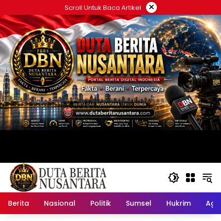
Langsung
×
Scroll Untuk Baca Artikel
ke
konten
Berita
Nasional
Politik
Sumsel
Hukrim
Ag