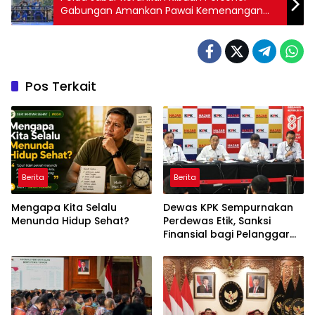
Gabungan Amankan Pawai Kemenangan
Persib Bandung
Pos Terkait
Berita
Berita
Mengapa Kita Selalu
Dewas KPK Sempurnakan
Menunda Hidup Sehat?
Perdewas Etik, Sanksi
Finansial bagi Pelanggar
Akan Diperberat