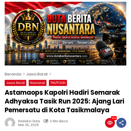
Beranda
Jawa Barat
Jawa Barat
Nasional
TNI/POLRI
Astamaops Kapolri Hadiri Semarak
Adhyaksa Tasik Run 2025: Ajang Lari
Pemersatu di Kota Tasikmalaya
94
Redaksi Duta
2 Min Baca
Mei 25, 2025