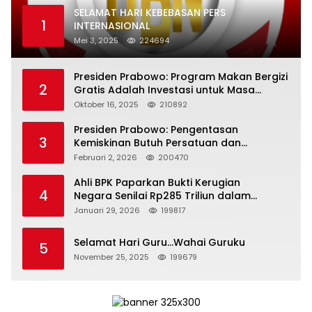
SELAMAT HARI KEBEBASAN PERS
1
INTERNASIONAL
Mei 3, 2025
224694
Presiden Prabowo: Program Makan Bergizi
2
Gratis Adalah Investasi untuk Masa
Depan Bangsa
Oktober 16, 2025
210892
Presiden Prabowo: Pengentasan
3
Kemiskinan Butuh Persatuan dan
Kepemimpinan yang Bertanggung Jawab
Februari 2, 2026
200470
Ahli BPK Paparkan Bukti Kerugian
4
Negara Senilai Rp285 Triliun dalam
Persidangan Korupsi PT Pertamina
Januari 29, 2026
199817
Selamat Hari Guru…Wahai Guruku
5
November 25, 2025
199679