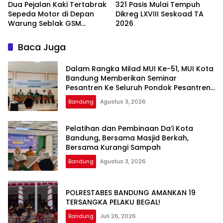
Dua Pejalan Kaki Tertabrak
321 Pasis Mulai Tempuh
Sepeda Motor di Depan
Dikreg LXVIII Seskoad TA
Warung Seblak GSM
2026
Bandung, Satu Korban
Sempat Mengalami Kejang
Baca Juga
Dalam Rangka Milad MUI Ke-51, MUI Kota
Bandung Memberikan Seminar
Pesantren Ke Seluruh Pondok Pesantren
di Kota Bandung
Bandung
Agustus 3, 2026
Pelatihan dan Pembinaan Da’i Kota
Bandung, Bersama Masjid Berkah,
Bersama Kurangi Sampah
Bandung
Agustus 3, 2026
POLRESTABES BANDUNG AMANKAN 19
TERSANGKA PELAKU BEGAL!
Bandung
Juli 26, 2026