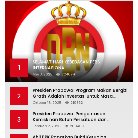
SELAMAT HARI KEBEBASAN PERS
1
INTERNASIONAL
Mei 3, 2025
224694
Presiden Prabowo: Program Makan Bergizi
2
Gratis Adalah Investasi untuk Masa
Depan Bangsa
Oktober 16, 2025
210892
Presiden Prabowo: Pengentasan
3
Kemiskinan Butuh Persatuan dan
Kepemimpinan yang Bertanggung Jawab
Februari 2, 2026
200469
Ahli BPK Paparkan Bukti Kerugian