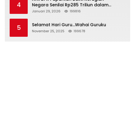
4
Negara Senilai Rp285 Triliun dalam
Persidangan Korupsi PT Pertamina
Januari 29, 2026
199816
Selamat Hari Guru…Wahai Guruku
5
November 25, 2025
199678