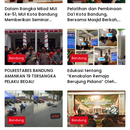
Dalam Rangka Milad MUI
Pelatihan dan Pembinaan
Ke-51, MUI Kota Bandung
Da’i Kota Bandung,
Memberikan Seminar
Bersama Masjid Berkah,
Pesantren Ke Seluruh
Bersama Kurangi Sampah
Pondok Pesantren di Kota
Bandung
Bandung
Bandung
POLRESTABES BANDUNG
Edukasi tentang
AMANKAN 19 TERSANGKA
“Kenakalan Remaja
PELAKU BEGAL!
Berujung Pidana” Oleh
Polsek Wilayah Gedebage
Kota Bandung di SMK
Muhammadiyah 3
Bandung
Bandung
Bandung