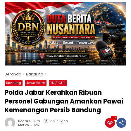
Beranda
Bandung
Bandung
Jawa Barat
TNI/POLRI
Polda Jabar Kerahkan Ribuan
Personel Gabungan Amankan Pawai
Kemenangan Persib Bandung
167
Redaksi Duta
2 Min Baca
Mei 25, 2025