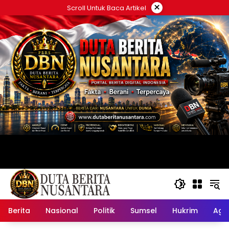
Langsung
×
Scroll Untuk Baca Artikel
ke
konten
Berita
Nasional
Politik
Sumsel
Hukrim
Ag