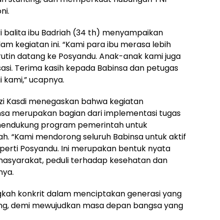
ni.
i balita ibu Badriah (34 th) menyampaikan
am kegiatan ini. “Kami para ibu merasa lebih
 rutin datang ke Posyandu. Anak-anak kami juga
asi. Terima kasih kepada Babinsa dan petugas
 kami,” ucapnya.
Czi Kasdi menegaskan bahwa kegiatan
sa merupakan bagian dari implementasi tugas
m mendukung program pemerintah untuk
ah. “Kami mendorong seluruh Babinsa untuk aktif
erti Posyandu. Ini merupakan bentuk nyata
masyarakat, peduli terhadap kesehatan dan
nya.
ngkah konkrit dalam menciptakan generasi yang
nting, demi mewujudkan masa depan bangsa yang