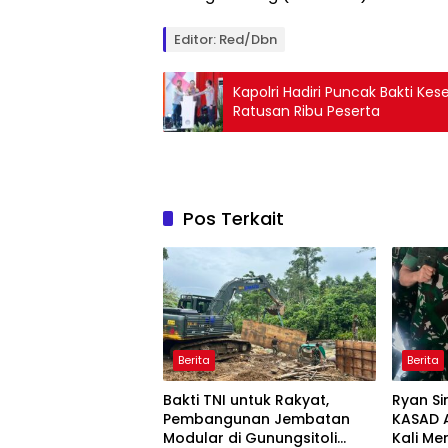
Editor: Red/Dbn
Kapolri Hadiri Puncak Bakti Ke
Ratusan Ribu Peserta
Pos Terkait
Berita
Berita
Bakti TNI untuk Rakyat,
Ryan Si
Pembangunan Jembatan
KASAD 
Modular di Gunungsitoli
Kali M