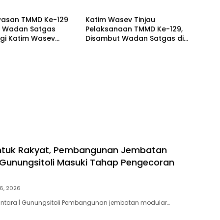
Berita
ak Media Aktif
Pertemuan Rutin
si Kegiatan TNI
asan TMMD Ke-129
Katim Wasev Tinjau
i, Wadan Satgas
Pelaksanaan TMMD Ke-129,
gi Katim Wasev
Disambut Wadan Satgas di
Lokasi Kegiatan
Makodim
untuk Rakyat, Pembangunan Jembatan
 Gunungsitoli Masuki Tahap Pengecoran
6, 2026
santara | Gunungsitoli Pembangunan jembatan modular…