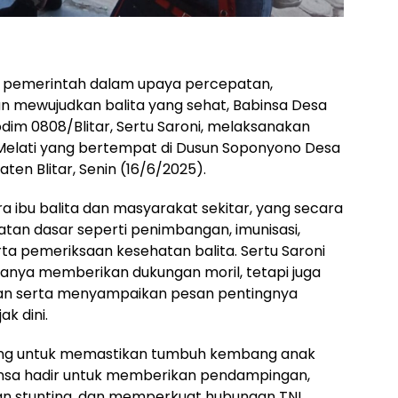
pemerintah dalam upaya percepatan,
n mewujudkan balita yang sehat, Babinsa Desa
odim 0808/Blitar, Sertu Saroni, melaksanakan
elati yang bertempat di Dusun Soponyono Desa
en Blitar, Senin (16/6/2025).
ara ibu balita dan masyarakat sekitar, yang secara
tan dasar seperti penimbangan, imunisasi,
 pemeriksaan kesehatan balita. Sertu Saroni
anya memberikan dukungan moril, tetapi juga
an serta menyampaikan pesan pentingnya
k dini.
nting untuk memastikan tumbuh kembang anak
binsa hadir untuk memberikan pendampingan,
 stunting, dan memperkuat hubungan TNI