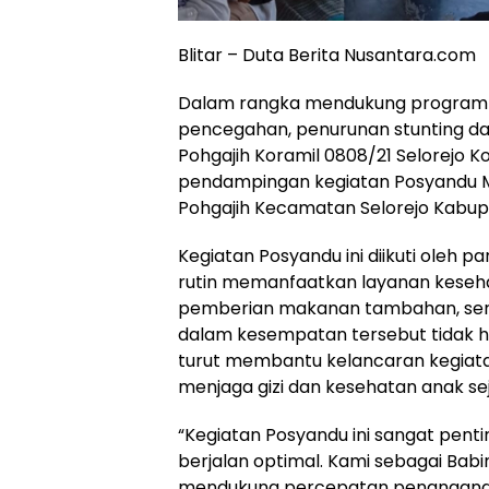
Blitar – Duta Berita Nusantara.com
Dalam rangka mendukung program 
pencegahan, penurunan stunting da
Pohgajih Koramil 0808/21 Selorejo K
pendampingan kegiatan Posyandu M
Pohgajih Kecamatan Selorejo Kabupat
Kegiatan Posyandu ini diikuti oleh p
rutin memanfaatkan layanan keseha
pemberian makanan tambahan, serta
dalam kesempatan tersebut tidak h
turut membantu kelancaran kegiat
menjaga gizi dan kesehatan anak seja
“Kegiatan Posyandu ini sangat pe
berjalan optimal. Kami sebagai Ba
mendukung percepatan penanganan