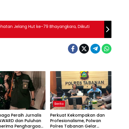
sehatan Jelang Hut ke-79 Bhayangkara, Diikuti
Berita
naga Peraih Jurnalis
Perkuat Kekompakan dan
AWARD dan Puluhan
Profesionalisme, Polwan
enerima Penghargaan
Polres Tabanan Gelar