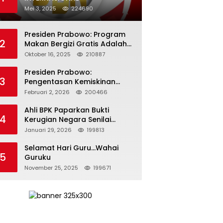
Mei 3, 2025
224690
Presiden Prabowo: Program
2
Makan Bergizi Gratis Adalah
Investasi untuk Masa Depan
Oktober 16, 2025
210887
Bangsa
Presiden Prabowo:
3
Pengentasan Kemiskinan
Butuh Persatuan dan
Februari 2, 2026
200466
Kepemimpinan yang
Bertanggung Jawab
Ahli BPK Paparkan Bukti
4
Kerugian Negara Senilai
Rp285 Triliun dalam
Januari 29, 2026
199813
Persidangan Korupsi PT
Pertamina
Selamat Hari Guru…Wahai
5
Guruku
November 25, 2025
199671