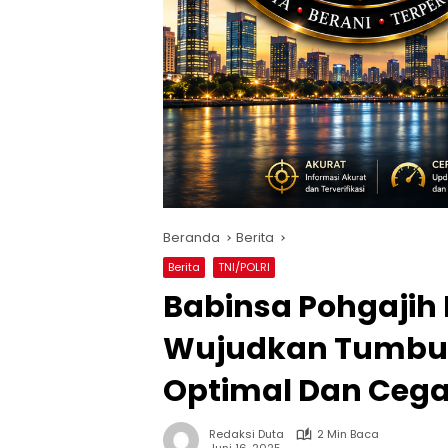
Beranda
Berita
Berita
TNI/POLRI
Babinsa Pohgajih
Wujudkan Tumbuh
Optimal Dan Cega
Redaksi Duta
2 Min Baca
Juni 16, 2025