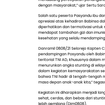
dengan masyarakat,” ujar Sertu Saro
Salah satu peserta Pasyandu ibu dar
apresiasi atas kehadiran Babinsa dal
diperhatikan dan termotivasi untuk
mendapat tambahan gizi dan imunis
kesehatan yang selalu mendampingi
Danramil 0808/21 Selorejo Kapten 
pendampingan Posyandu oleh Babin
teritorial TNI AD, khususnya dala
menurunkan angka stunting di wilay
dalam kegiatan kemasyarakatan sep
bahwa TNI hadir di tengah-tengah 
masa depan anak-anak kita,” tegas
Kegiatan ini diharapkan menjadi la
sehat, cerdas, dan bebas dari stu
lebih gemilang (Dim0808).