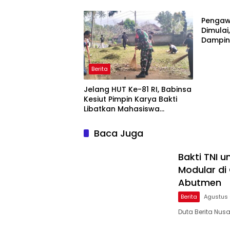
Berita
Masuki Tahap Pengecoran
Ajak Aw
Abutmen
Publika
Pengaw
Dimula
Dampin
Tinjau 
Berita
Jelang HUT Ke-81 RI, Babinsa
Kesiut Pimpin Karya Bakti
Libatkan Mahasiswa
Universitas Udayana
Baca Juga
Bakti TNI 
Modular di
Abutmen
Berita
Agustus 
Duta Berita Nu