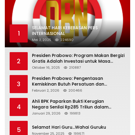
SELAMAT HARI KEBEBASAN PERS
1
INTERNASIONAL
Mei 3, 2025
224690
Presiden Prabowo: Program Makan Bergizi
2
Gratis Adalah Investasi untuk Masa
Depan Bangsa
Oktober 16, 2025
210887
Presiden Prabowo: Pengentasan
3
Kemiskinan Butuh Persatuan dan
Kepemimpinan yang Bertanggung Jawab
Februari 2, 2026
200466
Ahli BPK Paparkan Bukti Kerugian
4
Negara Senilai Rp285 Triliun dalam
Persidangan Korupsi PT Pertamina
Januari 29, 2026
199813
Selamat Hari Guru…Wahai Guruku
5
November 25, 2025
199671