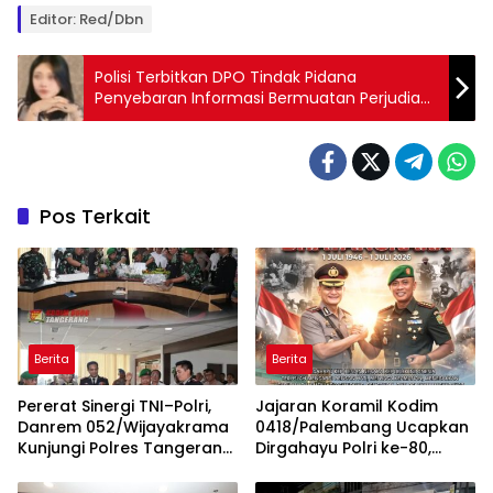
Editor: Red/Dbn
Polisi Terbitkan DPO Tindak Pidana
Penyebaran Informasi Bermuatan Perjudian
dan UU ITE
Pos Terkait
Berita
Berita
Pererat Sinergi TNI–Polri,
Jajaran Koramil Kodim
Danrem 052/Wijayakrama
0418/Palembang Ucapkan
Kunjungi Polres Tangerang
Dirgahayu Polri ke-80,
Selatan
Perkuat Sinergitas TNI-Polri