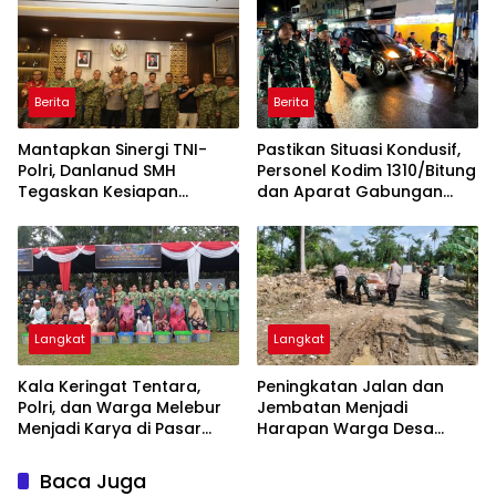
Berita
Berita
Mantapkan Sinergi TNI-
Pastikan Situasi Kondusif,
Polri, Danlanud SMH
Personel Kodim 1310/Bitung
Tegaskan Kesiapan
dan Aparat Gabungan
Dukung Penuh Polda
Dikerahkan Amankan
Sumsel
Malam Takbiran dan
Sholat Idul Adha 1447 H
Langkat
Langkat
Kala Keringat Tentara,
Peningkatan Jalan dan
Polri, dan Warga Melebur
Jembatan Menjadi
Menjadi Karya di Pasar
Harapan Warga Desa
Rawa
Pasar Rawa Membuka
Lembaran Baru dan Rezeki
Baca Juga
Baru