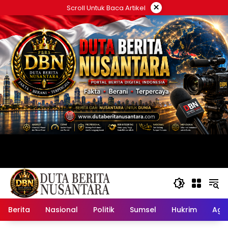
Langsung
×
Scroll Untuk Baca Artikel
ke
konten
Berita
Nasional
Politik
Sumsel
Hukrim
Ag