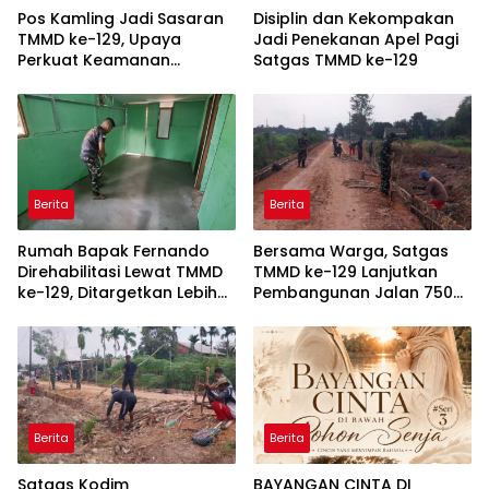
Pos Kamling Jadi Sasaran
Disiplin dan Kekompakan
TMMD ke-129, Upaya
Jadi Penekanan Apel Pagi
Perkuat Keamanan
Satgas TMMD ke-129
Berbasis Masyarakat
Berita
Berita
Rumah Bapak Fernando
Bersama Warga, Satgas
Direhabilitasi Lewat TMMD
TMMD ke-129 Lanjutkan
ke-129, Ditargetkan Lebih
Pembangunan Jalan 750
Aman dan Nyaman
Meter di Talang Jambe
Berita
Berita
Satgas Kodim
BAYANGAN CINTA DI