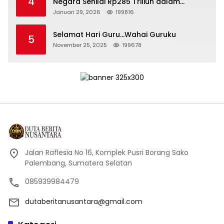
4
Negara Senilai Rp285 Triliun dalam
Persidangan Korupsi PT Pertamina
Januari 29, 2026
199816
Selamat Hari Guru…Wahai Guruku
5
November 25, 2025
199678
Jalan Raflesia No 16, Komplek Pusri Borang Sako
Palembang, Sumatera Selatan
085939984479
dutaberitanusantara@gmail.com