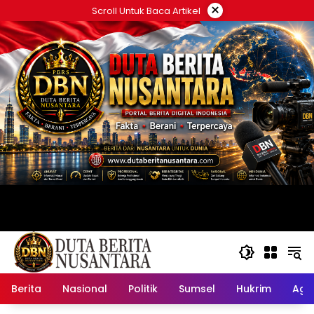
Langsung
×
Scroll Untuk Baca Artikel
ke
konten
Berita
Nasional
Politik
Sumsel
Hukrim
Ag