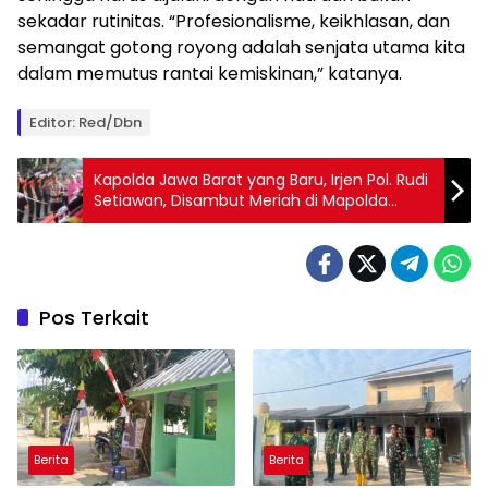
sekadar rutinitas. “Profesionalisme, keikhlasan, dan
semangat gotong royong adalah senjata utama kita
dalam memutus rantai kemiskinan,” katanya.
Editor: Red/dbn
Kapolda Jawa Barat yang Baru, Irjen Pol. Rudi
Setiawan, Disambut Meriah di Mapolda
Jabar
Pos Terkait
Berita
Berita