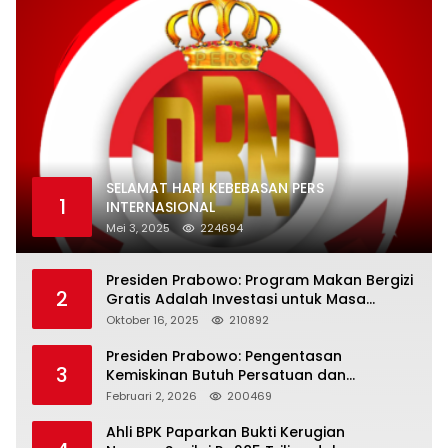
SELAMAT HARI KEBEBASAN PERS
1
INTERNASIONAL
Mei 3, 2025
224694
Presiden Prabowo: Program Makan Bergizi
2
Gratis Adalah Investasi untuk Masa
Depan Bangsa
Oktober 16, 2025
210892
Presiden Prabowo: Pengentasan
3
Kemiskinan Butuh Persatuan dan
Kepemimpinan yang Bertanggung Jawab
Februari 2, 2026
200469
Ahli BPK Paparkan Bukti Kerugian