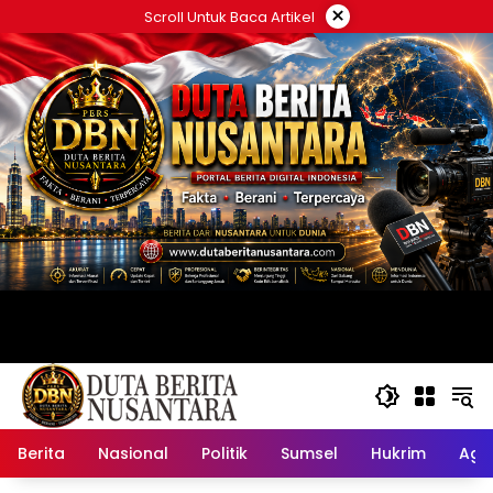
Langsung
×
Scroll Untuk Baca Artikel
ke
konten
Berita
Nasional
Politik
Sumsel
Hukrim
Ag