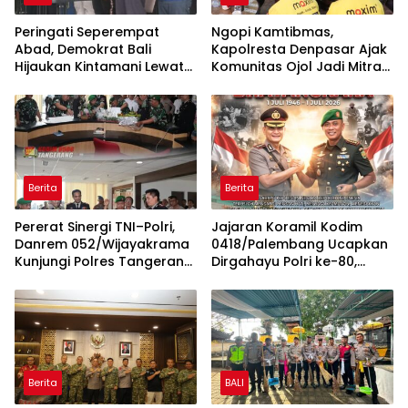
Peringati Seperempat
Ngopi Kamtibmas,
Abad, Demokrat Bali
Kapolresta Denpasar Ajak
Hijaukan Kintamani Lewat
Komunitas Ojol Jadi Mitra
Gerakan Langit Biru
Strategis Jaga Keamanan
Indonesia ASRI
Kota
Berita
Berita
Pererat Sinergi TNI–Polri,
Jajaran Koramil Kodim
Danrem 052/Wijayakrama
0418/Palembang Ucapkan
Kunjungi Polres Tangerang
Dirgahayu Polri ke-80,
Selatan
Perkuat Sinergitas TNI-Polri
Berita
BALI