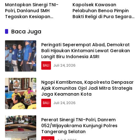
Mantapkan Sinergi TNI-
Kapolsek Kawasan
Polri, Danlanud SMH
Pelabuhan Benoa Pimpin
Tegaskan Kesiapan
Bakti Religi di Pura Segara,
Dukung Penuh Polda
Perkuat Kepedulian dan
Sumsel
Kebersamaan dengan
Baca Juga
Masyarakat
Peringati Seperempat Abad, Demokrat
Bali Hijaukan Kintamani Lewat Gerakan
Langit Biru Indonesia ASRI
BALI
Juli 24, 2026
Ngopi Kamtibmas, Kapolresta Denpasar
Ajak Komunitas Ojol Jadi Mitra Strategis
Jaga Keamanan Kota
BALI
Juli 24, 2026
Pererat Sinergi TNI–Polri, Danrem
052/Wijayakrama Kunjungi Polres
Tangerang Selatan