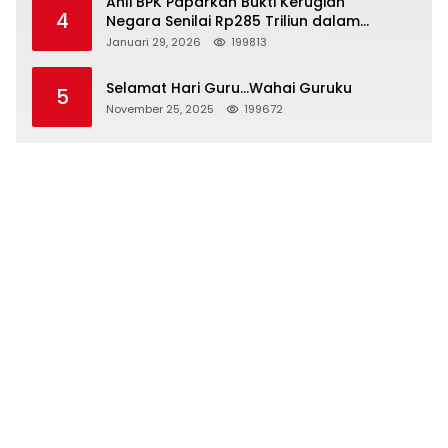
Ahli BPK Paparkan Bukti Kerugian
4
Negara Senilai Rp285 Triliun dalam
Persidangan Korupsi PT Pertamina
Januari 29, 2026
199813
Selamat Hari Guru…Wahai Guruku
5
November 25, 2025
199672