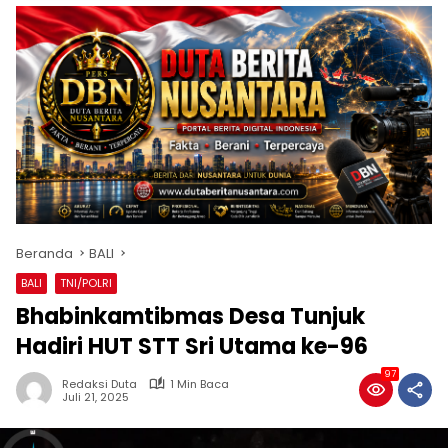
Beranda
BALI
BALI
TNI/POLRI
Bhabinkamtibmas Desa Tunjuk
Hadiri HUT STT Sri Utama ke-96
97
Redaksi Duta
1 Min Baca
Juli 21, 2025