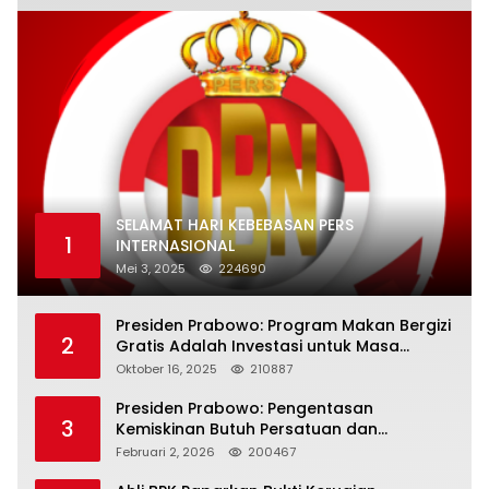
SELAMAT HARI KEBEBASAN PERS
1
INTERNASIONAL
Mei 3, 2025
224690
Presiden Prabowo: Program Makan Bergizi
2
Gratis Adalah Investasi untuk Masa
Depan Bangsa
Oktober 16, 2025
210887
Presiden Prabowo: Pengentasan
3
Kemiskinan Butuh Persatuan dan
Kepemimpinan yang Bertanggung Jawab
Februari 2, 2026
200467