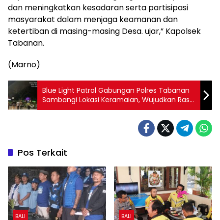
dan meningkatkan kesadaran serta partisipasi
masyarakat dalam menjaga keamanan dan
ketertiban di masing-masing Desa. ujar,” Kapolsek
Tabanan.
(Marno)
Blue Light Patrol Gabungan Polres Tabanan
Sambangi Lokasi Keramaian, Wujudkan Rasa
Aman untuk Masyarakat
Pos Terkait
BALI
BALI