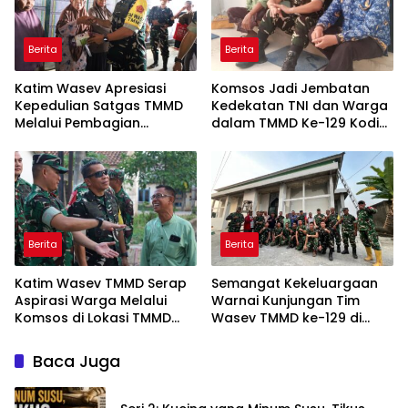
Berita
Berita
Katim Wasev Apresiasi
Komsos Jadi Jembatan
Kepedulian Satgas TMMD
Kedekatan TNI dan Warga
Melalui Pembagian
dalam TMMD Ke-129 Kodim
Sembako
0418/Palembang
Berita
Berita
Katim Wasev TMMD Serap
Semangat Kekeluargaan
Aspirasi Warga Melalui
Warnai Kunjungan Tim
Komsos di Lokasi TMMD
Wasev TMMD ke-129 di
Kodim 0418/Palembang
Talang Jambe
Baca Juga