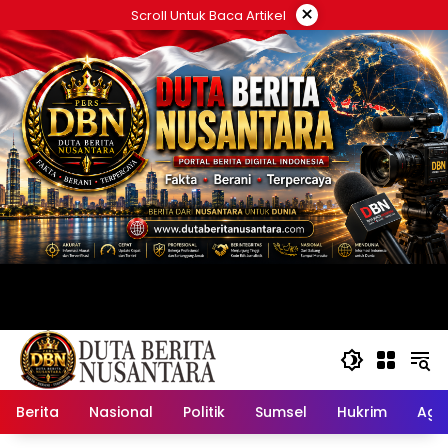
Langsung
×
Scroll Untuk Baca Artikel
ke
konten
Berita
Nasional
Politik
Sumsel
Hukrim
Ag