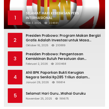
SELAMAT HARI KEBEBASAN PERS
1
INTERNASIONAL
Mei 3, 2025
224691
Presiden Prabowo: Program Makan Bergizi
2
Gratis Adalah Investasi untuk Masa
Depan Bangsa
Oktober 16, 2025
210889
Presiden Prabowo: Pengentasan
3
Kemiskinan Butuh Persatuan dan
Kepemimpinan yang Bertanggung Jawab
Februari 2, 2026
200468
Ahli BPK Paparkan Bukti Kerugian
4
Negara Senilai Rp285 Triliun dalam
Persidangan Korupsi PT Pertamina
Januari 29, 2026
199814
Selamat Hari Guru…Wahai Guruku
5
November 25, 2025
199675