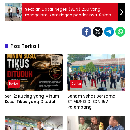
Sekolah Dasar Negeri (SDN) 200 yang
mengalami kemiringan pondasinya, Sekda
Kota Palembang tinjau langsung
Pos Terkait
Berita
Berita
Seri 2: Kucing yang Minum
Senam Sehat Bersama
Susu, Tikus yang Dituduh
STIMUNO Di SDN 157
Palembang