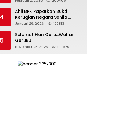
Februari 2, 2026
200466
Kepemimpinan yang
Bertanggung Jawab
Ahli BPK Paparkan Bukti
4
Kerugian Negara Senilai
Rp285 Triliun dalam
Januari 29, 2026
199813
Persidangan Korupsi PT
Pertamina
Selamat Hari Guru…Wahai
5
Guruku
November 25, 2025
199670