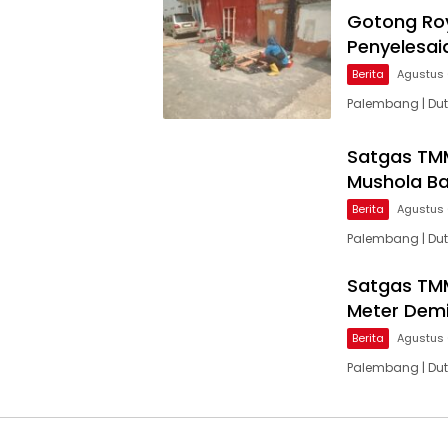
Gotong Ro
Penyelesai
Berita
Agustus 
Palembang | Du
Satgas TMM
Mushola Ba
Berita
Agustus 
Palembang | Dut
Satgas TM
Meter Dem
Berita
Agustus 
Palembang | Dut