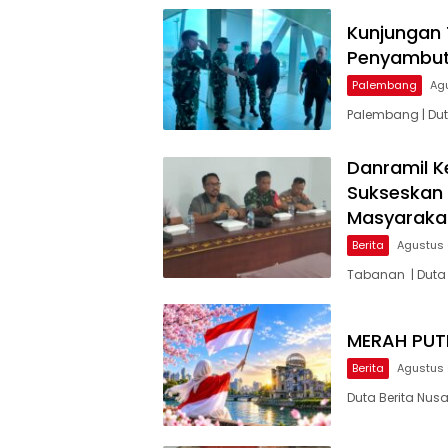
Kunjungan 
Penyambuta
Palembang
Ag
Palembang | Dut
Danramil K
Sukseskan 
Masyarak
Berita
Agustus 
Tabanan | Duta
MERAH PUTI
Berita
Agustus 
Duta Berita Nusa