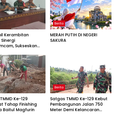
Berita
il Kerambitan
MERAH PUTIH DI NEGERI
 Sinergi
SAKURA
imcam, Sukseskan
Ke-81 Bermakna Bagi
h Masyarakat
Berita
 TMMD Ke-129
Satgas TMMD Ke-129 Kebut
t Tahap Finishing
Pembangunan Jalan 750
 Baitul Magfurin
Meter Demi Kelancaran
Akses Warga