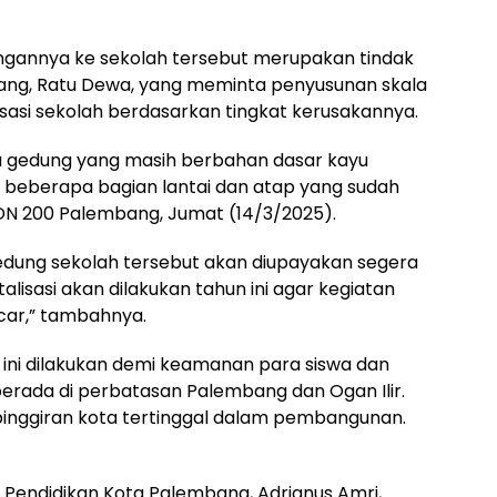
ngannya ke sekolah tersebut merupakan tindak
bang, Ratu Dewa, yang meminta penyusunan skala
isasi sekolah berdasarkan tingkat kerusakannya.
ua gedung yang masih berbahan dasar kayu
ta beberapa bagian lantai dan atap yang sudah
u SDN 200 Palembang, Jumat (14/3/2025).
dung sekolah tersebut akan diupayakan segera
talisasi akan dilakukan tahun ini agar kegiatan
ncar,” tambahnya.
i ini dilakukan demi keamanan para siswa dan
i berada di perbatasan Palembang dan Ogan Ilir.
pinggiran kota tertinggal dalam pembangunan.
s Pendidikan Kota Palembang, Adrianus Amri,