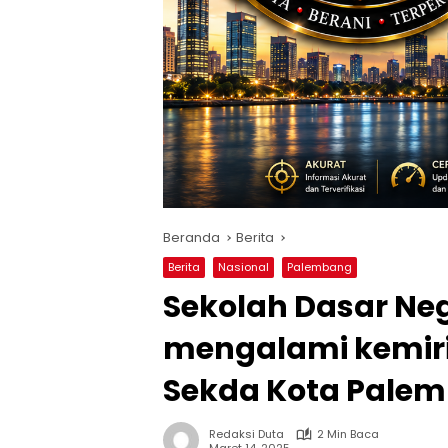
Beranda
Berita
Berita
Nasional
Palembang
Sekolah Dasar Neg
mengalami kemir
Sekda Kota Palem
Redaksi Duta
2 Min Baca
Maret 14, 2025