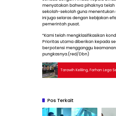
menyatakan bahwa pihaknya telah 
sekolah-sekolah guna menentukan s
ini juga selaras dengan kebijakan e
pemerintah pusat.
“Kami telah mengklasifikasikan kond
Prioritas utama diberikan kepada 
berpotensi mengganggu keamanan s
pungkasnya.(red/Dbn)
Tarawih Keliling, Farhan Lega
Pos Terkait