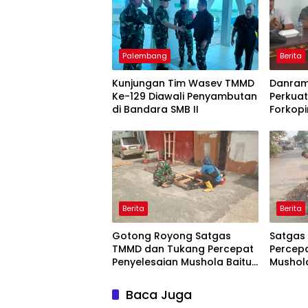
Palembang
Berita
Kunjungan Tim Wasev TMMD
Danram
Ke-129 Diawali Penyambutan
Perkuat
di Bandara SMB II
Forkop
HUT RI 
Seluru
Berita
Berita
Gotong Royong Satgas
Satgas
TMMD dan Tukang Percepat
Percepa
Penyelesaian Mushola Baitul
Mushola
Magfurin
Baca Juga