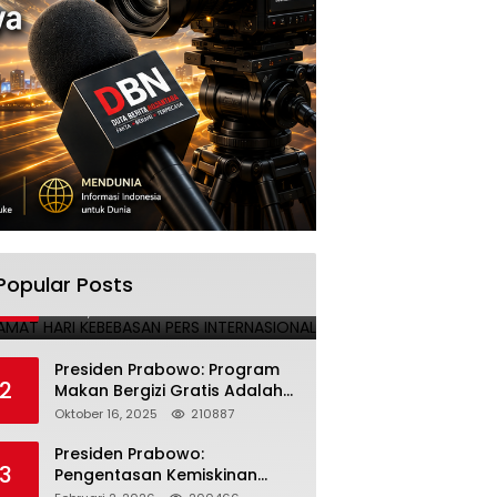
SELAMAT HARI KEBEBASAN PERS
Popular Posts
1
INTERNASIONAL
Mei 3, 2025
224689
Presiden Prabowo: Program
2
Makan Bergizi Gratis Adalah
Investasi untuk Masa Depan
Oktober 16, 2025
210887
Bangsa
Presiden Prabowo:
3
Pengentasan Kemiskinan
Butuh Persatuan dan