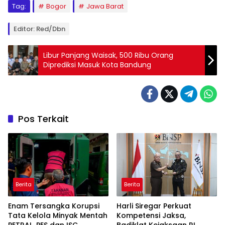
Tag:
Bogor
Jawa Barat
Editor: Red/dbn
Libur Panjang Waisak, 500 Ribu Orang
Diprediksi Masuk Kota Bandung
Pos Terkait
Berita
Berita
Enam Tersangka Korupsi
Harli Siregar Perkuat
Tata Kelola Minyak Mentah
Kompetensi Jaksa,
PETRAL, PES dan ISC
Badiklat Kejaksaan RI