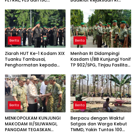
Diserahkan ke Penuntut
Gandeng BNSP Wujudkan
Umum
Sertifikasi Profesional
Berita
Berita
Ziarah HUT Ke-1 Kodam XIX
Menhan RI Didampingi
Tuanku Tambusai,
Kasdam I/BB Kunjungi Yonif
Penghormatan kepada
TP 902/SPG, Tinjau Fasilitas
Pahlawan Berlangsung
dan Beri Motivasi Prajurit
Khidmat
Berita
Berita
MENKOPOLKAM KUNJUNGI
Berpacu dengan Waktu!
MAKODAM III/SILIWANGI,
Satgas dan Warga Kebut
PANGDAM TEGASKAN
TMMD, Yakin Tuntas 100
KOMITMEN PERKUAT SINERGI
Persen Sebelum Penutupan