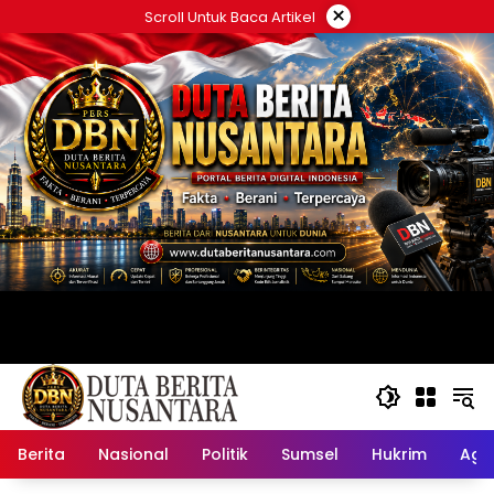
Langsung
×
Scroll Untuk Baca Artikel
ke
konten
Berita
Nasional
Politik
Sumsel
Hukrim
Ag