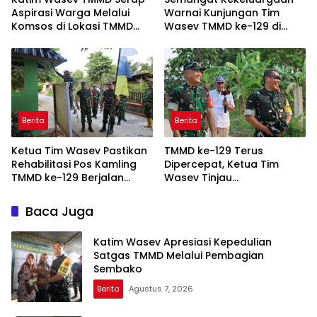
Aspirasi Warga Melalui
Warnai Kunjungan Tim
Komsos di Lokasi TMMD
Wasev TMMD ke-129 di
Kodim 0418/Palembang
Talang Jambe
Berita
Berita
Ketua Tim Wasev Pastikan
TMMD ke-129 Terus
Rehabilitasi Pos Kamling
Dipercepat, Ketua Tim
TMMD ke-129 Berjalan
Wasev Tinjau
Sesuai Target
Pembangunan Jalan di
Talang Jambe
Baca Juga
Katim Wasev Apresiasi Kepedulian
Satgas TMMD Melalui Pembagian
Sembako
Berita
Agustus 7, 2026