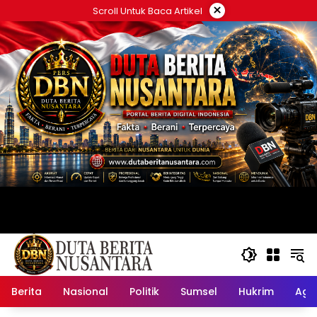
Langsung
×
Scroll Untuk Baca Artikel
ke
konten
Berita
Nasional
Politik
Sumsel
Hukrim
Ag