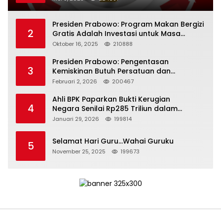
Presiden Prabowo: Program Makan Bergizi
2
Gratis Adalah Investasi untuk Masa
Depan Bangsa
Oktober 16, 2025
210888
Presiden Prabowo: Pengentasan
3
Kemiskinan Butuh Persatuan dan
Kepemimpinan yang Bertanggung Jawab
Februari 2, 2026
200467
Ahli BPK Paparkan Bukti Kerugian
4
Negara Senilai Rp285 Triliun dalam
Persidangan Korupsi PT Pertamina
Januari 29, 2026
199814
Selamat Hari Guru…Wahai Guruku
5
November 25, 2025
199673