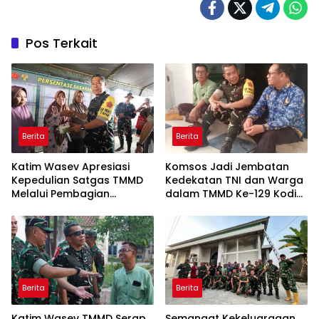
Pos Terkait
Berita
Berita
Katim Wasev Apresiasi
Komsos Jadi Jembatan
Kepedulian Satgas TMMD
Kedekatan TNI dan Warga
Melalui Pembagian
dalam TMMD Ke-129 Kodim
Sembako
0418/Palembang
Berita
Berita
Katim Wasev TMMD Serap
Semangat Kekeluargaan