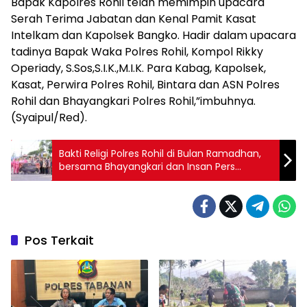
Bapak Kapolres Rohil telah memimpin upacara
Serah Terima Jabatan dan Kenal Pamit Kasat
Intelkam dan Kapolsek Bangko. Hadir dalam upacara
tadinya Bapak Waka Polres Rohil, Kompol Rikky
Operiady, S.Sos,S.I.K.,M.I.K. Para Kabag, Kapolsek,
Kasat, Perwira Polres Rohil, Bintara dan ASN Polres
Rohil dan Bhayangkari Polres Rohil,”imbuhnya.
(Syaipul/Red).
Bakti Religi Polres Rohil di Bulan Ramadhan,
bersama Bhayangkari dan Insan Pers
Bagikan Takjil
Pos Terkait