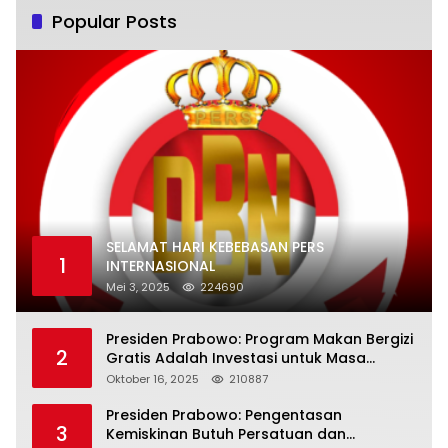
Popular Posts
SELAMAT HARI KEBEBASAN PERS
1
INTERNASIONAL
Mei 3, 2025
224690
Presiden Prabowo: Program Makan Bergizi
2
Gratis Adalah Investasi untuk Masa
Depan Bangsa
Oktober 16, 2025
210887
Presiden Prabowo: Pengentasan
3
Kemiskinan Butuh Persatuan dan