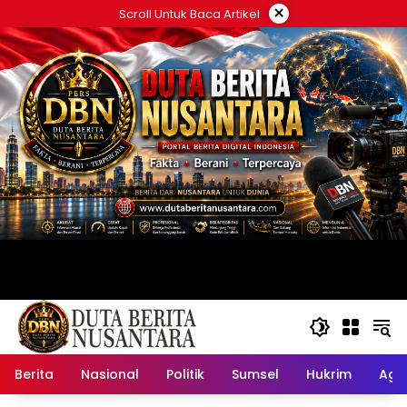
Langsung
×
Scroll Untuk Baca Artikel
ke
konten
Berita
Nasional
Politik
Sumsel
Hukrim
Ag