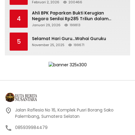
Kepemimpinan yang Bertanggung Jawab
Februari 2, 2026
200466
Ahli BPK Paparkan Bukti Kerugian
4
Negara Senilai Rp285 Triliun dalam
Persidangan Korupsi PT Pertamina
Januari 29, 2026
199813
Selamat Hari Guru…Wahai Guruku
5
November 25, 2025
199671
Jalan Raflesia No 16, Komplek Pusri Borang Sako
Palembang, Sumatera Selatan
085939984479