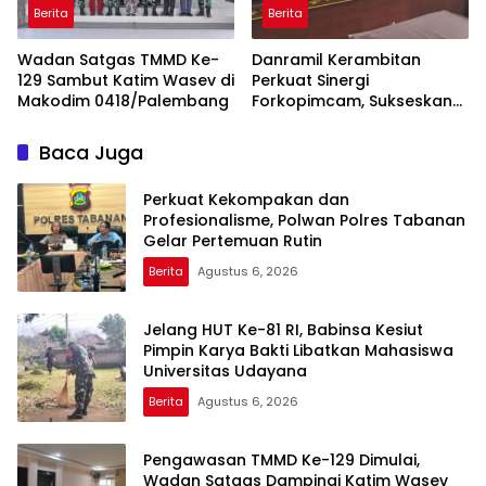
Berita
Berita
Wadan Satgas TMMD Ke-
Danramil Kerambitan
129 Sambut Katim Wasev di
Perkuat Sinergi
Makodim 0418/Palembang
Forkopimcam, Sukseskan
HUT RI Ke-81 Bermakna
Bagi Seluruh Masyarakat
Baca Juga
Perkuat Kekompakan dan
Profesionalisme, Polwan Polres Tabanan
Gelar Pertemuan Rutin
Berita
Agustus 6, 2026
Jelang HUT Ke-81 RI, Babinsa Kesiut
Pimpin Karya Bakti Libatkan Mahasiswa
Universitas Udayana
Berita
Agustus 6, 2026
Pengawasan TMMD Ke-129 Dimulai,
Wadan Satgas Dampingi Katim Wasev