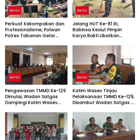
Berita
Berita
Perkuat Kekompakan dan
Jelang HUT Ke-81 RI,
Profesionalisme, Polwan
Babinsa Kesiut Pimpin
Polres Tabanan Gelar
Karya Bakti Libatkan
Pertemuan Rutin
Mahasiswa Universitas
Udayana
Berita
Berita
Pengawasan TMMD Ke-129
Katim Wasev Tinjau
Dimulai, Wadan Satgas
Pelaksanaan TMMD Ke-129,
Dampingi Katim Wasev
Disambut Wadan Satgas di
Tinjau Lokasi Kegiatan
Makodim