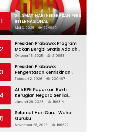
SELAMAT HARI KEBEBASAN PERS
1
INTERNASIONAL
Mei 3, 2025
224690
Presiden Prabowo: Program
2
Makan Bergizi Gratis Adalah
Investasi untuk Masa Depan
Oktober 16, 2025
210888
Bangsa
Presiden Prabowo:
3
Pengentasan Kemiskinan
Butuh Persatuan dan
Februari 2, 2026
200467
Kepemimpinan yang
Bertanggung Jawab
Ahli BPK Paparkan Bukti
4
Kerugian Negara Senilai
Rp285 Triliun dalam
Januari 29, 2026
199814
Persidangan Korupsi PT
Pertamina
Selamat Hari Guru…Wahai
5
Guruku
November 25, 2025
199672