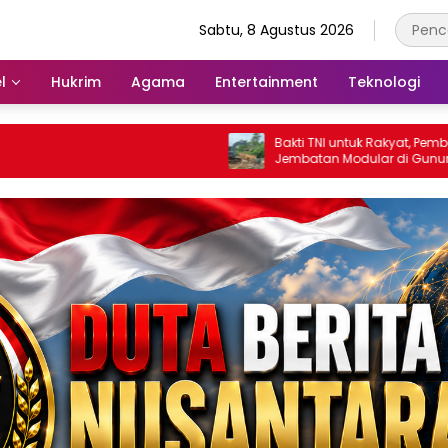
Sabtu, 8 Agustus 2026
l
Hukrim
Agama
Entertainment
Teknologi
Bakti TNI untuk Rakyat, Pembangunan
Jembatan Modular di Gunungsitoli
Masuki Tahap Pengecoran Abutmen