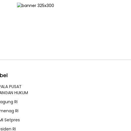
bel
PALA PUSAT
RANGAN HUKUM
jagung RI
menag RI
MI Setpres
esiden RI