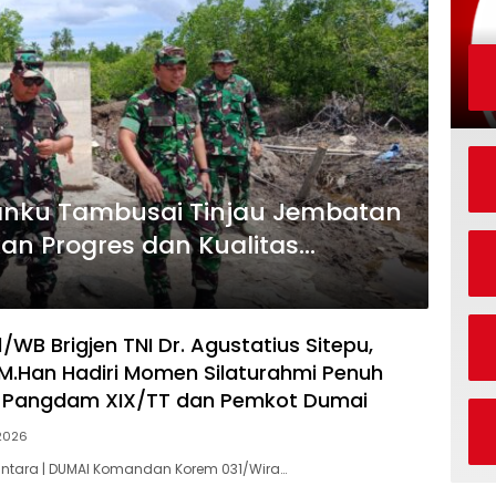
nku Tambusai Tinjau Jembatan
kan Progres dan Kualitas
arget
WB Brigjen TNI Dr. Agustatius Sitepu,
.,M.Han Hadiri Momen Silaturahmi Penuh
 Pangdam XIX/TT dan Pemkot Dumai
 2026
antara | DUMAI Komandan Korem 031/Wira…