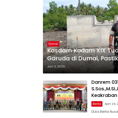
Dumai
Kasdam Kodam XIX Tua
Garuda di Dumai, Pasti
Pembangunan Sesuai T
Juni 3, 2026
Danrem 031/
S.Sos.,M.Si
Keakraban
Berita
April 24,
Duta Berita Nus