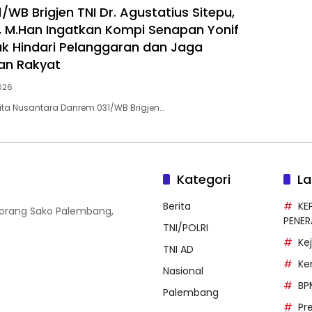
WB Brigjen TNI Dr. Agustatius Sitepu,
i., M.Han Ingatkan Kompi Senapan Yonif
uk Hindari Pelanggaran dan Jaga
an Rakyat
2026
erita Nusantara Danrem 031/WB Brigjen…
Kategori
La
Berita
KE
 Borang Sako Palembang,
PENE
TNI/POLRI
Ke
TNI AD
Ke
Nasional
BP
Palembang
Pr