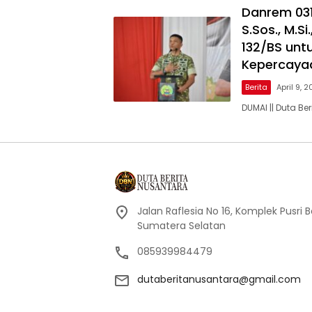
Danrem 031/
S.Sos., M.S
132/BS unt
Kepercaya
Berita
April 9, 
DUMAI || Duta B
Jalan Raflesia No 16, Komplek Pusri
Sumatera Selatan
085939984479
dutaberitanusantara@gmail.com