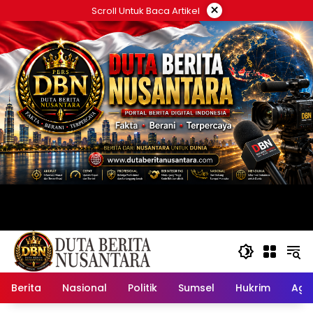
Langsung
×
Scroll Untuk Baca Artikel
ke
konten
Berita
Nasional
Politik
Sumsel
Hukrim
Ag