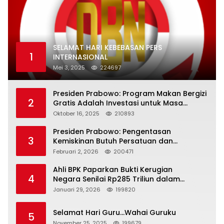
SELAMAT HARI KEBEBASAN PERS
1
INTERNASIONAL
Mei 3, 2025
224697
Presiden Prabowo: Program Makan Bergizi
2
Gratis Adalah Investasi untuk Masa
Depan Bangsa
Oktober 16, 2025
210893
Presiden Prabowo: Pengentasan
3
Kemiskinan Butuh Persatuan dan
Kepemimpinan yang Bertanggung Jawab
Februari 2, 2026
200471
Ahli BPK Paparkan Bukti Kerugian
4
Negara Senilai Rp285 Triliun dalam
Persidangan Korupsi PT Pertamina
Januari 29, 2026
199820
Selamat Hari Guru…Wahai Guruku
5
November 25, 2025
199679