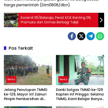
harga pemerintah (Dim0808/dbn).
Koramil 05/Balaraja, Persit KCK Ranting 06,
Pramuka dan Ormas Berbagi Takjil
Pos Terkait
Berita
Berita
Jelang Penutupan TMMD
Danki Satgas TMMD ke-129
ke-129, Mayor Inf Zainuri
Kapten Inf Pringgo: Selama
Pimpin Pembersihan di
TMMD, Kami Belajar Banyak
Talang Jambe
dari Masyarakat