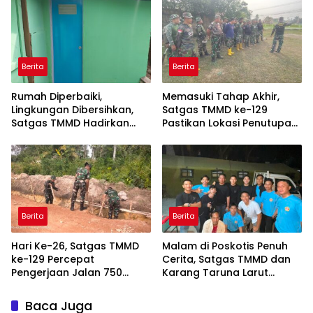
Berita
Berita
Rumah Diperbaiki,
Memasuki Tahap Akhir,
Lingkungan Dibersihkan,
Satgas TMMD ke-129
Satgas TMMD Hadirkan
Pastikan Lokasi Penutupan
Kenyamanan untuk Pak
Bersih dan Siap
Karyo
Berita
Berita
Hari Ke-26, Satgas TMMD
Malam di Poskotis Penuh
ke-129 Percepat
Cerita, Satgas TMMD dan
Pengerjaan Jalan 750
Karang Taruna Larut
Meter di Talang Jambe
dalam Suasana
Kekeluargaan
Baca Juga