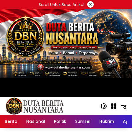
Langsung
×
Scroll Untuk Baca Artikel
ke
konten
Berita
Nasional
Politik
Sumsel
Hukrim
Ag