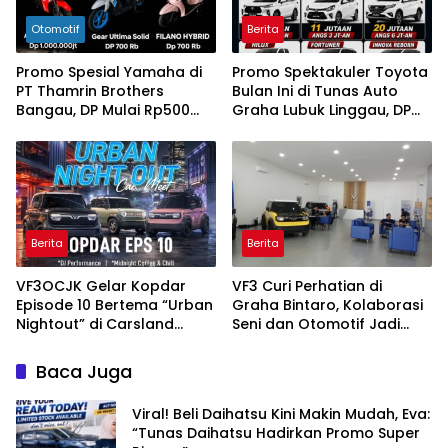
Otomotif
Berita
Promo Spesial Yamaha di
Promo Spektakuler Toyota
PT Thamrin Brothers
Bulan Ini di Tunas Auto
Bangau, DP Mulai Rp500
Graha Lubuk Linggau, DP
Ribu, Proses Cepat 1×24
Mulai Rp 11 Jutaan !!!
Jam
Berita
Berita
VF3OCJK Gelar Kopdar
VF3 Curi Perhatian di
Episode 10 Bertema “Urban
Graha Bintaro, Kolaborasi
Nightout” di Carsland
Seni dan Otomotif Jadi
Gading Serpong
Daya Tarik Warga
Baca Juga
Viral! Beli Daihatsu Kini Makin Mudah, Eva:
“Tunas Daihatsu Hadirkan Promo Super