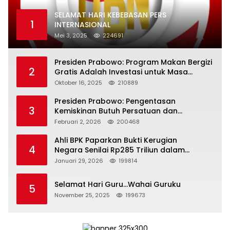
SELAMAT HARI KEBEBASAN PERS
1
INTERNASIONAL
Mei 3, 2025
224691
Presiden Prabowo: Program Makan Bergizi
2
Gratis Adalah Investasi untuk Masa
Depan Bangsa
Oktober 16, 2025
210889
Presiden Prabowo: Pengentasan
3
Kemiskinan Butuh Persatuan dan
Kepemimpinan yang Bertanggung Jawab
Februari 2, 2026
200468
Ahli BPK Paparkan Bukti Kerugian
4
Negara Senilai Rp285 Triliun dalam
Persidangan Korupsi PT Pertamina
Januari 29, 2026
199814
Selamat Hari Guru…Wahai Guruku
5
November 25, 2025
199673