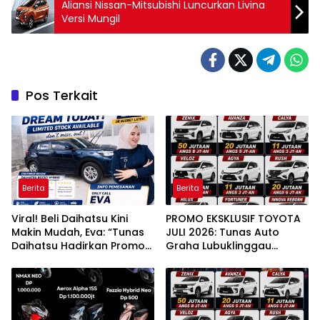
Aliansi Nissan-Mitsubishi Luncurkan Livina
Versi Mungil
Pos Terkait
Berita
Berita
Viral! Beli Daihatsu Kini
PROMO EKSKLUSIF TOYOTA
Makin Mudah, Eva: “Tunas
JULI 2026: Tunas Auto
Daihatsu Hadirkan Promo
Graha Lubuklinggau
Super Ringan”
Hadirkan DP Ringan, Bunga
0 Persen, dan Beragam
Hadiah Menarik