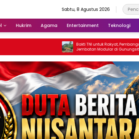
Sabtu, 8 Agustus 2026
l
Hukrim
Agama
Entertainment
Teknologi
Bakti TNI untuk Rakyat, Pembangunan
Jembatan Modular di Gunungsitoli
Masuki Tahap Pengecoran Abutmen