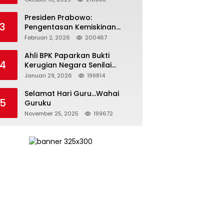
Bangsa
Presiden Prabowo:
3
Pengentasan Kemiskinan
Butuh Persatuan dan
Februari 2, 2026
200467
Kepemimpinan yang
Bertanggung Jawab
Ahli BPK Paparkan Bukti
4
Kerugian Negara Senilai
Rp285 Triliun dalam
Januari 29, 2026
199814
Persidangan Korupsi PT
Pertamina
Selamat Hari Guru…Wahai
5
Guruku
November 25, 2025
199672