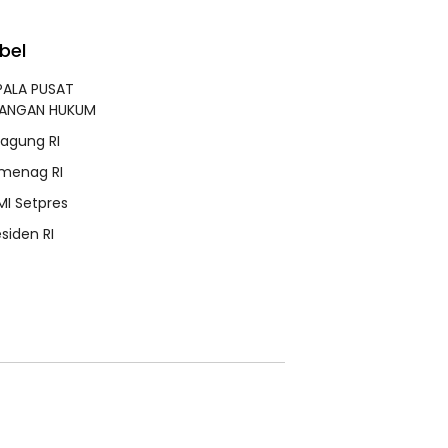
bel
PALA PUSAT
RANGAN HUKUM
jagung RI
menag RI
MI Setpres
esiden RI