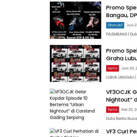
Promo Spes
Bangau, DP
Otomotif
Juni 
PALEMBANG | Dut
Promo Spek
Graha Lubuk
Berita
Juni 26,
LUBUK LINGGAU |
VF3OCJK Ge
Nightout” 
Berita
Mei 25, 
Duta Berita Nus
VF3 Curi Pe