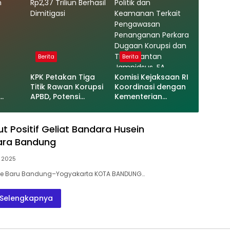
Berita
Berita
KPK Petakan Tiga
Komisi Kejaksaan RI
Titik Rawan Korupsi
Koordinasi dengan
APBD, Potensi
Kementerian
al
Kebocoran Daerah
Koordinator Bidang
r
Rp2,37 Triliun
Politik dan
at
Berhasil Dimitigasi
Keamanan Terkait
 Positif Geliat Bandara Husein
Pengawasan
ara Bandung
Penanganan
Perkara Dugaan
, 2025
Korupsi dan TPPU
Rute Baru Bandung–Yogyakarta KOTA BANDUNG…
Mantan Jampidsus,
FA
Selengkapnya