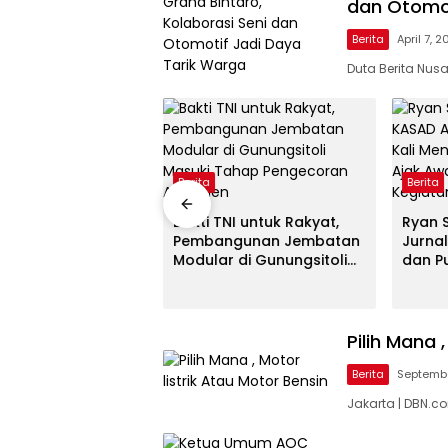
dan Otomot
Berita
April 7, 
Duta Berita Nus
Berita
Berita
HUT Ke-81 RI,
 Kesiut Pimpin
Bakti TNI untuk Rakyat,
Ryan 
akti Libatkan
Pembangunan Jembatan
Jurna
wa Universitas
Modular di Gunungsitoli
dan Pu
na
Masuki Tahap
Mener
Pengecoran Abutmen
Ajak 
Publik
Pilih Mana 
Berita
Septembe
Jakarta | DBN.c