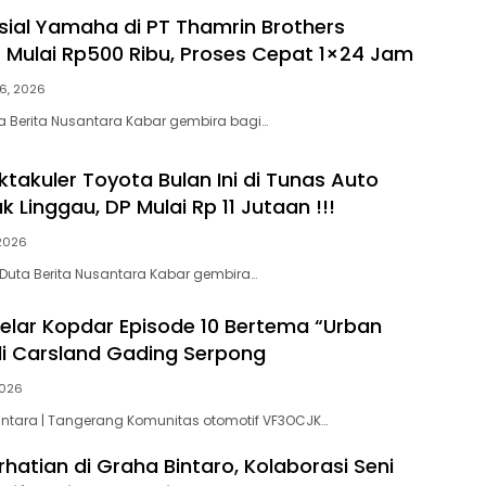
ial Yamaha di PT Thamrin Brothers
 Mulai Rp500 Ribu, Proses Cepat 1×24 Jam
26, 2026
a Berita Nusantara Kabar gembira bagi…
takuler Toyota Bulan Ini di Tunas Auto
 Linggau, DP Mulai Rp 11 Jutaan !!!
 2026
 Duta Berita Nusantara Kabar gembira…
lar Kopdar Episode 10 Bertema “Urban
di Carsland Gading Serpong
2026
antara | Tangerang Komunitas otomotif VF3OCJK…
rhatian di Graha Bintaro, Kolaborasi Seni