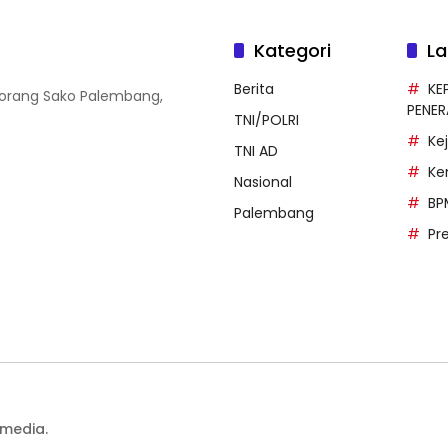
Kategori
La
Berita
KE
 Borang Sako Palembang,
PENE
TNI/POLRI
Ke
TNI AD
Ke
Nasional
BP
Palembang
Pr
media.