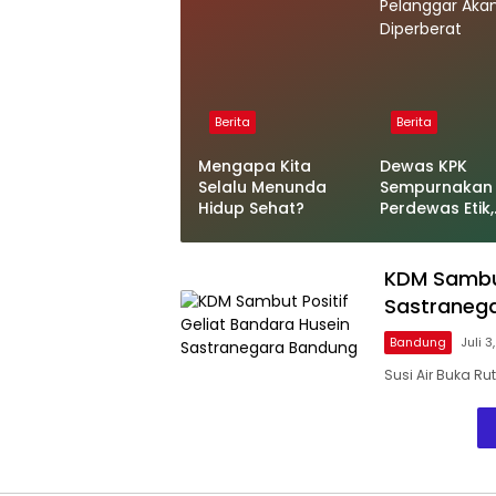
Berita
Berita
Mengapa Kita
Dewas KPK
Selalu Menunda
Sempurnakan
Hidup Sehat?
Perdewas Etik,
Sanksi Finansi
bagi Pelangga
Akan Diperber
KDM Sambut
Sastraneg
Bandung
Juli 3
Susi Air Buka 