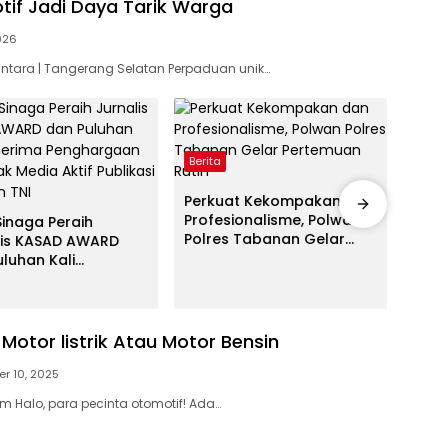
if Jadi Daya Tarik Warga
2026
antara | Tangerang Selatan Perpaduan unik…
Berita
Berit
Perkuat Kekompakan dan
Jela
Profesionalisme, Polwan
Babi
Sinaga Peraih
Polres Tabanan Gelar
Kary
lis KASAD AWARD
Pertemuan Rutin
Maha
luhan Kali
Uda
ima Penghargaan
Awak Media Aktif
asi Kegiatan TNI
, Motor listrik Atau Motor Bensin
r 10, 2025
om Halo, para pecinta otomotif! Ada…