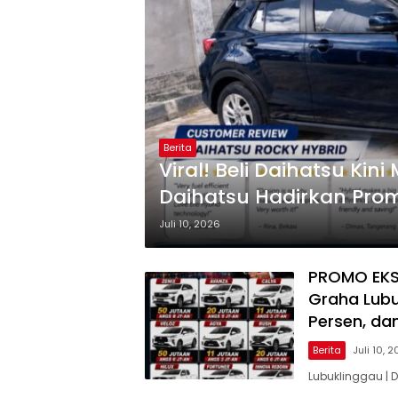
Berita
Viral! Beli Daihatsu Kin
Daihatsu Hadirkan Pro
Juli 10, 2026
PROMO EKSK
Graha Lubu
Persen, da
Berita
Juli 10, 
Lubuklinggau | 