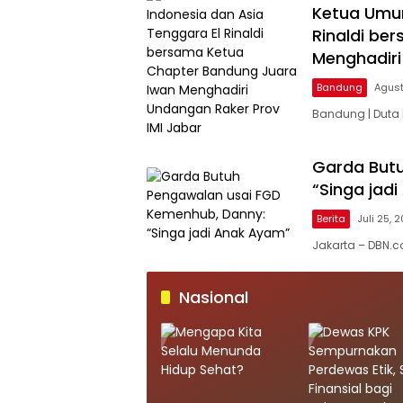
Ketua Umum
Rinaldi be
Menghadiri
Bandung
Agust
Bandung | Duta
Garda But
“Singa jad
Berita
Juli 25, 
Jakarta – DBN.
Nasional